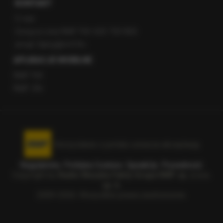
KONTAKT
O nas
Gorąca Linia RMF FM: 600 700 800
email: fakty@rmf.fm
APLIKACJE MOBILNE
RMF FM
RMF ON
Korzystanie z portalu oznacza akceptację
Regulaminu
.
Polityka Cookies
.
SpeakUp
.
Prywatność
.
Copyright by
Radio Muzyka Fakty Grupa RMF sp. z o.o.
sp. k.
2009-2026. Wszystkie prawa zastrzeżone.