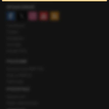
SPOŁECZNOŚĆ
Facebook
Twitter
Instagram
YouTube
Kanały RSS
POLECANE
Gorąca Linia RMF FM
Staż w RMF24
Patronaty
POZOSTAŁE
Newsroom
Radio internetowe