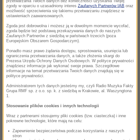
przetwarzania Twoich danych bez konieczności uzyskania Twojej
zgody w oparciu o uzasadniony interes
Zaufanych Partnerów IAB
oraz
Według prognoz, najcieplejszym miejscem ma być
możliwość sprzeciwienia się takiemu przetwarzaniu znajdziesz w
ustawieniach zaawansowanych.
Zielona Góra, gdzie termometry wskażą 22 stopnie.
Zgoda jest dobrowolna i możesz ją w dowolnym momencie wycofać,
zgoda będzie też podstawą przekazywania danych do naszych
Zaufanych Partnerów z siedzibą w państwach trzecich (poza
Europejskim Obszarem Gospodarczym).
Dalsza część artykułu pod materiałem video:
Ponadto masz prawo żądania dostępu, sprostowania, usunięcia lub
ograniczenia przetwarzania danych, a także złożenia skargi do
Prezesa Urzędu Ochrony Danych Osobowych. W polityce prywatności
znajdziesz informacje jak wykonać swoje prawa. Szczegółowe
informacje na temat przetwarzania Twoich danych znajdują się w
polityce prywatności.
Administratorem tych danych jesteśmy my, czyli Radio Muzyka Fakty
Grupa RMF sp. z o.o. sp. k. z siedzibą w Krakowie, al. Waszyngtona
1.
Stosowanie plików cookies i innych technologii
Wraz z partnerami stosujemy pliki cookies (tzw. ciasteczka) i inne
pokrewne technologie, które mają na celu:
Zapewnienie bezpieczeństwa podczas korzystania z naszych
stron