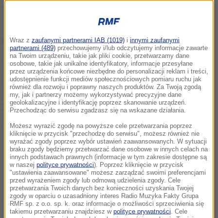
Synoptyk z Instytutu Meteorologii i Gospodarki
Wodnej Szymon Szymon Ogórek w rozmowie z PAP
podkreślił, że środa będzie pogodna.
Będzie chyba
Wraz z
zaufanymi partnerami IAB (1019)
i
innymi zaufanymi
partnerami (489)
przechowujemy i/lub odczytujemy informacje zawarte
nawet najcieplejszym dniem w ciągu miesiąca, a
na Twoim urządzeniu, takie jak pliki cookie, przetwarzamy dane
osobowe, takie jak unikalne identyfikatory, informacje przesyłane
nawet od początku roku
- powiedział.
przez urządzenia końcowe niezbędne do personalizacji reklam i treści,
udostępnienie funkcji mediów społecznościowych pomiaru ruchu jak
również dla rozwoju i poprawny naszych produktów. Za Twoją zgodą
Na Dolnym Śląsku i ziemi lubuskiej będzie nieco
my, jak i partnerzy możemy wykorzystywać precyzyjne dane
geolokalizacyjne i identyfikację poprzez skanowanie urządzeń.
powyżej 20 stopni
- zaznaczył Ogórek.
W środę
Przechodząc do serwisu zgadzasz się na wskazane działania.
jedynie krańce południowo wschodnie mogą być
Możesz wyrazić zgodę na powyższe cele przetwarzania poprzez
jeszcze pochmurne
- dodał.
W najchłodniejszych
kliknięcie w przycisk "przechodzę do serwisu", możesz również nie
wyrażać zgody poprzez wybór ustawień zaawansowanych. W sytuacji
miejscach na Podkarpaciu, w rejonie Przemyśla i
braku zgody będziemy przetwarzać dane osobowe w innych celach na
innych podstawach prawnych (informacje w tym zakresie dostępne są
Sanoka będzie nieco poniżej 15 stopni Celsjusza. W
w naszej
polityce prywatności
). Poprzez kliknięcie w przycisk
"ustawienia zaawansowane" możesz zarządzać swoimi preferencjami
Zakopanem również 15 stopni. A najcieplejszym
przed wyrażeniem zgody lub odmową udzielenia zgody. Cele
przetwarzania Twoich danych bez konieczności uzyskania Twojej
miejsce będzie Zielona Góra, gdzie termometry
zgody w oparciu o uzasadniony interes Radio Muzyka Fakty Grupa
RMF sp. z o.o. sp. k. oraz informacje o możliwości sprzeciwienia się
wskażą 22 stopnie
- tłumaczył synoptyk.
takiemu przetwarzaniu znajdziesz w
polityce prywatności
. Cele