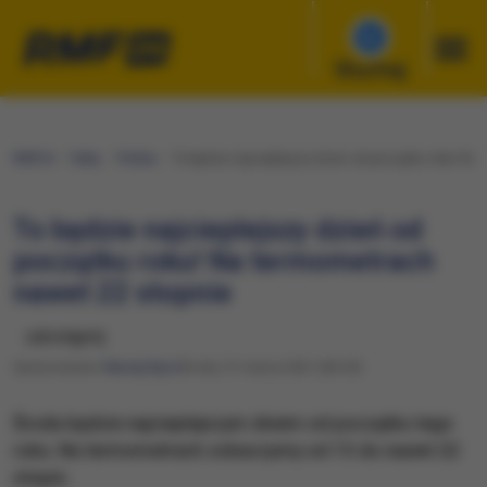
Słuchaj
RMF24
Fakty
Polska
To będzie najcieplejszy dzień od początku roku! Na
To będzie najcieplejszy dzień od
początku roku! Na termometrach
nawet 22 stopnie
udostępnij
Opracowanie:
Maciej Nycz
Środa, 31 marca 2021 (06:55)
Środa będzie najcieplejszym dniem od początku tego
roku. Na termometrach zobaczymy od 15 do nawet 22
stopni.