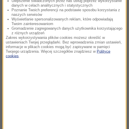
Ulepszenie świadczonych przez nas usług poprzez wykorzystanie
danych w celach analitycznych i statystycznych
Poznanie Twoich preferencji na podstawie sposobu korzystania z
naszych serwisów
Źródło: RMF/PAP
Wyświetlanie spersonalizowanych reklam, które odpowiadają
Twoim zainteresowaniom
pogoda
prognoza pogody
Tagi:
Gromadzenie zagregowanych danych użytkownika korzystającego
z różnych urządzeń
Zakres wykorzystywania plików cookies możesz określić w
ustawieniach Twojej przeglądarki. Bez wprowadzenia zmian ustawień,
chcesz widzieć więcej artykułów od RMF24?
dodaj w
informacje w plikach cookies mogą być zapisywane w pamięci
Google
Twojego urządzenia. Więcej szczegółów znajdziesz w
Polityce
cookies
.