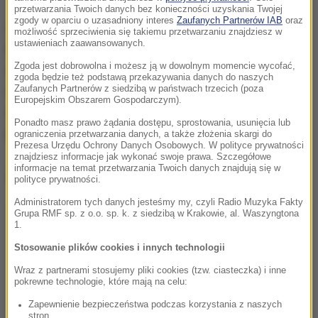
przetwarzania Twoich danych bez konieczności uzyskania Twojej
zgody w oparciu o uzasadniony interes
Zaufanych Partnerów IAB
oraz
O zgodę Rady nie jest łatwo. Miesiąc temu władze
możliwość sprzeciwienia się takiemu przetwarzaniu znajdziesz w
ustawieniach zaawansowanych.
pobliskiego Goleniowa spotkały się z odmową
Zgoda jest dobrowolna i możesz ją w dowolnym momencie wycofać,
usunięcia czerwonej gwiazdy z pomnika bohaterów
zgoda będzie też podstawą przekazywania danych do naszych
Zaufanych Partnerów z siedzibą w państwach trzecich (poza
radzieckich. Rada uznała, że gwiazda nie jest
Europejskim Obszarem Gospodarczym).
symbolem totalitarnym, tylko znakiem
Ponadto masz prawo żądania dostępu, sprostowania, usunięcia lub
przynależności żołnierzy do Armii Czerwonej.
ograniczenia przetwarzania danych, a także złożenia skargi do
Prezesa Urzędu Ochrony Danych Osobowych. W polityce prywatności
znajdziesz informacje jak wykonać swoje prawa. Szczegółowe
informacje na temat przetwarzania Twoich danych znajdują się w
Dalsza część artykułu pod materiałem video:
polityce prywatności.
Administratorem tych danych jesteśmy my, czyli Radio Muzyka Fakty
Grupa RMF sp. z o.o. sp. k. z siedzibą w Krakowie, al. Waszyngtona
1.
Stosowanie plików cookies i innych technologii
Wraz z partnerami stosujemy pliki cookies (tzw. ciasteczka) i inne
pokrewne technologie, które mają na celu:
Zapewnienie bezpieczeństwa podczas korzystania z naszych
stron