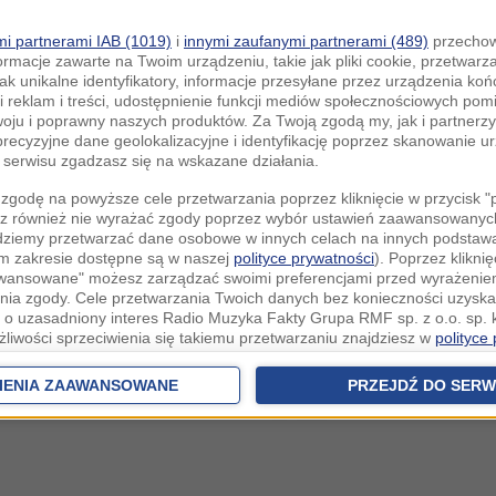
i partnerami IAB (1019)
i
innymi zaufanymi partnerami (489)
przechow
ormacje zawarte na Twoim urządzeniu, takie jak pliki cookie, przetwar
jak unikalne identyfikatory, informacje przesyłane przez urządzenia k
i reklam i treści, udostępnienie funkcji mediów społecznościowych pom
woju i poprawny naszych produktów. Za Twoją zgodą my, jak i partner
recyzyjne dane geolokalizacyjne i identyfikację poprzez skanowanie u
serwisu zgadzasz się na wskazane działania.
zgodę na powyższe cele przetwarzania poprzez kliknięcie w przycisk 
z również nie wyrażać zgody poprzez wybór ustawień zaawansowanych
dziemy przetwarzać dane osobowe w innych celach na innych podsta
ym zakresie dostępne są w naszej
polityce prywatności
). Poprzez kliknię
awansowane" możesz zarządzać swoimi preferencjami przed wyrażenie
ia zgody. Cele przetwarzania Twoich danych bez konieczności uzyska
kojna noc w Kijowie. Wśród
 o uzasadniony interes Radio Muzyka Fakty Grupa RMF sp. z o.o. sp. k
rosyjskiego ataku dziecko
Alarm w Niemczech.
żliwości sprzeciwienia się takiemu przetwarzaniu znajdziesz w
polityce
Niezidentyfikowane drony
nia Twoich danych bez konieczności uzyskania Twojej zgody w oparci
przeleciały nad „stocznią
ch Partnerów IAB
oraz możliwość sprzeciwienia się takiemu przetwarza
IENIA ZAAWANSOWANE
PRZEJDŹ DO SERW
aawansowanych.
Patriotów”
rowolna i możesz ją w dowolnym momencie wycofać, zgoda będzie też
anych do naszych Zaufanych Partnerów z siedzibą w państwach trzec
szarem Gospodarczym).