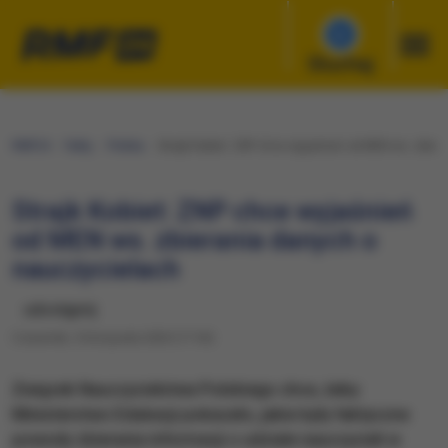
Słuchaj
RMF24
Fakty
Polska
Strajk Kobiet: ZNP chce wyjaśnień od MEN ws. zbier
Strajk Kobiet: ZNP chce wyjaśnień
od MEN ws. zbierania danych o
nauczycielach
udostępnij
Czwartek, 5 listopada 2020 (17:54)
Związek Nauczycielstwa Polskiego chce, żeby
Ministerstwo Edukacji pokazało, jakie były faktyczne
powody zbierania informacji o udziale nauczycieli w