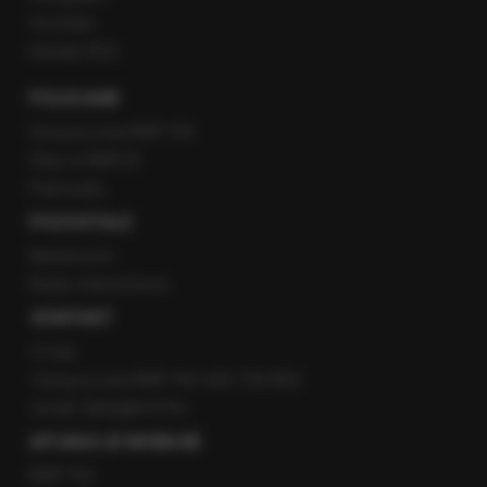
YouTube
Kanały RSS
POLECANE
Gorąca Linia RMF FM
Staż w RMF24
Patronaty
POZOSTAŁE
Newsroom
Radio internetowe
KONTAKT
O nas
Gorąca Linia RMF FM: 600 700 800
email: fakty@rmf.fm
APLIKACJE MOBILNE
RMF FM