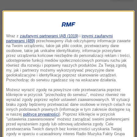
Związek wysłał do resortu wniosek o dostęp do
informacji publicznej, w którym domaga się między
innymi ujawnienia donosów i skarg na nauczycieli,
Wraz z
zaufanymi partnerami IAB (1019)
i
innymi zaufanymi
którzy rzekomo mieli brać udział w demonstracjach i
partnerami (489)
przechowujemy i/lub odczytujemy informacje zawarte
na Twoim urządzeniu, takie jak pliki cookie, przetwarzamy dane
do nich zachęcać.
osobowe, takie jak unikalne identyfikatory, informacje przesyłane
przez urządzenia końcowe niezbędne do personalizacji reklam i treści,
udostępnienie funkcji mediów społecznościowych pomiaru ruchu jak
również dla rozwoju i poprawny naszych produktów. Za Twoją zgodą
ZNP oprócz ujawnienia wszystkich skarg na
my, jak i partnerzy możemy wykorzystywać precyzyjne dane
geolokalizacyjne i identyfikację poprzez skanowanie urządzeń.
nauczycieli, chce żeby resort udostępnił całą
Przechodząc do serwisu zgadzasz się na wskazane działania.
korespondencję między ministerstwem i kuratorami
Możesz wyrazić zgodę na powyższe cele przetwarzania poprzez
kliknięcie w przycisk "przechodzę do serwisu", możesz również nie
- w tym pisma ministra edukacji dotyczące
wyrażać zgody poprzez wybór ustawień zaawansowanych. W sytuacji
ewentualnych nieprawidłowych zachowań
braku zgody będziemy przetwarzać dane osobowe w innych celach na
innych podstawach prawnych (informacje w tym zakresie dostępne są
nauczycieli.
w naszej
polityce prywatności
). Poprzez kliknięcie w przycisk
"ustawienia zaawansowane" możesz zarządzać swoimi preferencjami
przed wyrażeniem zgody lub odmową udzielenia zgody. Cele
Związek chce też, żeby resort odpowiedział na
przetwarzania Twoich danych bez konieczności uzyskania Twojej
zgody w oparciu o uzasadniony interes Radio Muzyka Fakty Grupa