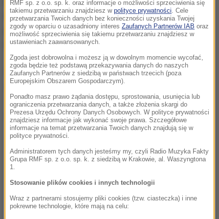
pytanie, czy pismo, w którym MEN zwraca się do
RMF sp. z o.o. sp. k. oraz informacje o możliwości sprzeciwienia się
takiemu przetwarzaniu znajdziesz w
polityce prywatności
. Cele
kuratorów, żeby ci zażadali od szkół informacji o
przetwarzania Twoich danych bez konieczności uzyskania Twojej
zgody w oparciu o uzasadniony interes
Zaufanych Partnerów IAB
oraz
protestach, było zaakceptowane przez
możliwość sprzeciwienia się takiemu przetwarzaniu znajdziesz w
ustawieniach zaawansowanych.
Przemysława Czarnka.
Zgoda jest dobrowolna i możesz ją w dowolnym momencie wycofać,
zgoda będzie też podstawą przekazywania danych do naszych
ZNP chce też dowiedzieć się, jakie informacje
Zaufanych Partnerów z siedzibą w państwach trzecich (poza
Europejskim Obszarem Gospodarczym).
zebrali do tej pory w tej sprawie kuratorzy.
Ponadto masz prawo żądania dostępu, sprostowania, usunięcia lub
ograniczenia przetwarzania danych, a także złożenia skargi do
Prezesa Urzędu Ochrony Danych Osobowych. W polityce prywatności
Dalsza część artykułu pod materiałem video:
znajdziesz informacje jak wykonać swoje prawa. Szczegółowe
informacje na temat przetwarzania Twoich danych znajdują się w
polityce prywatności.
Administratorem tych danych jesteśmy my, czyli Radio Muzyka Fakty
Grupa RMF sp. z o.o. sp. k. z siedzibą w Krakowie, al. Waszyngtona
1.
Stosowanie plików cookies i innych technologii
Wraz z partnerami stosujemy pliki cookies (tzw. ciasteczka) i inne
pokrewne technologie, które mają na celu: