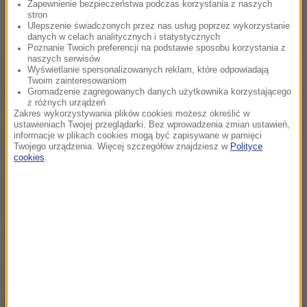
Zapewnienie bezpieczeństwa podczas korzystania z naszych
stron
Ulepszenie świadczonych przez nas usług poprzez wykorzystanie
danych w celach analitycznych i statystycznych
Poznanie Twoich preferencji na podstawie sposobu korzystania z
naszych serwisów
Wyświetlanie spersonalizowanych reklam, które odpowiadają
Twoim zainteresowaniom
ZOBACZ RÓWNIEŻ:
Gromadzenie zagregowanych danych użytkownika korzystającego
z różnych urządzeń
Zakres wykorzystywania plików cookies możesz określić w
Strajk Kobiet. MEN zapowiada konsekwencje dla
ustawieniach Twojej przeglądarki. Bez wprowadzenia zmian ustawień,
informacje w plikach cookies mogą być zapisywane w pamięci
nauczycieli biorących udział w protestach
Twojego urządzenia. Więcej szczegółów znajdziesz w
Polityce
cookies
.
Czarnek do nauczycieli: Nadzór pedagogiczny to
nie zastraszanie
Źródło: RMF FM
ZNP
Tagi:
chcesz widzieć więcej artykułów od RMF24?
dodaj w