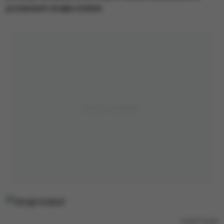
protestach strajku kobiet.
Strajk Kobiet