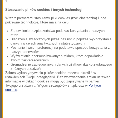
1.
Odnosząc się do problemu migracji, Szydło
Stosowanie plików cookies i innych technologii
przypomniała postulaty swego rządu dotyczące
Wraz z partnerami stosujemy pliki cookies (tzw. ciasteczka) i inne
potrzeby wzmacniania strefy Schengen, niesienia
pokrewne technologie, które mają na celu:
pomocy humanitarnej uchodźcom, ale przede
Zapewnienie bezpieczeństwa podczas korzystania z naszych
wszystkim rozwiązania problemu migracji poza
stron
Ulepszenie świadczonych przez nas usług poprzez wykorzystanie
granicami zewnętrznymi UE.
danych w celach analitycznych i statystycznych
Poznanie Twoich preferencji na podstawie sposobu korzystania z
naszych serwisów
Wyświetlanie spersonalizowanych reklam, które odpowiadają
Szefowa polskiego rządu poinformowała ponadto,
Twoim zainteresowaniom
Gromadzenie zagregowanych danych użytkownika korzystającego
że "umówiła się" z Orbanem na realizację "ważnych
z różnych urządzeń
Zakres wykorzystywania plików cookies możesz określić w
projektów gospodarczych".
Tak, jak mówił pan
ustawieniach Twojej przeglądarki. Bez wprowadzenia zmian ustawień,
informacje w plikach cookies mogą być zapisywane w pamięci
premier, chcemy realizować projekty
Twojego urządzenia. Więcej szczegółów znajdziesz w
Polityce
cookies
.
infrastrukturalne, transportowe; mówiliśmy o
bezpieczeństwie energetycznym (...) Jesteśmy
zdecydowani na to, żeby wspólne połączenia
transportowe, komunikacyjne jeszcze bardziej