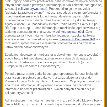
braku zgody będziemy przetwarzać dane osobowe w innych celach na
cieszę, że mogliśmy dzisiaj porozmawiać o ważnych
innych podstawach prawnych (informacje w tym zakresie dostępne są
sprawach
w naszej
polityce prywatności
- tłumaczyła.
). Poprzez kliknięcie w przycisk
"ustawienia zaawansowane" możesz zarządzać swoimi preferencjami
przed wyrażeniem zgody lub odmową udzielenia zgody. Cele
przetwarzania Twoich danych bez konieczności uzyskania Twojej
Jak relacjonowała Szydło, rozmowa z Orbanem
zgody w oparciu o uzasadniony interes Radio Muzyka Fakty Grupa
RMF sp. z o.o. sp. k. oraz informacje o możliwości sprzeciwienia się
dotyczyła m.in. kwestii europejskich takich jak Brexit,
takiemu przetwarzaniu znajdziesz w
polityce prywatności
. Cele
przetwarzania Twoich danych bez konieczności uzyskania Twojej
czyli ewentualnego wystąpienia Wielkiej Brytanii z UE,
zgody w oparciu o uzasadniony interes
Zaufanych Partnerów IAB
oraz
możliwość sprzeciwienia się takiemu przetwarzaniu znajdziesz w
a także problemu migracji.
To są tematy, które w
ustawieniach zaawansowanych.
najbliższym czasie będziemy omawiali w UE i jest
Zgoda jest dobrowolna i możesz ją w dowolnym momencie wycofać,
nasza zdecydowana wola, aby Grupa Wyszehradzka,
zgoda będzie też podstawą przekazywania danych do naszych
Zaufanych Partnerów z siedzibą w państwach trzecich (poza
w skład której wchodzą przecież Węgry i Polska, miała
Europejskim Obszarem Gospodarczym).
tutaj to stanowisko
- zaznaczyła premier. Wyraziła
Ponadto masz prawo żądania dostępu, sprostowania, usunięcia lub
ograniczenia przetwarzania danych, a także złożenia skargi do
też nadzieję, że stanowisko to zostanie wypracowane
Prezesa Urzędu Ochrony Danych Osobowych. W polityce prywatności
na najbliższym spotkaniu Grupy Wyszehradzkiej w
znajdziesz informacje jak wykonać swoje prawa. Szczegółowe
informacje na temat przetwarzania Twoich danych znajdują się w
przyszły poniedziałek, w Pradze.
polityce prywatności.
Administratorem tych danych jesteśmy my, czyli Radio Muzyka Fakty
Grupa RMF sp. z o.o. sp. k. z siedzibą w Krakowie, al. Waszyngtona