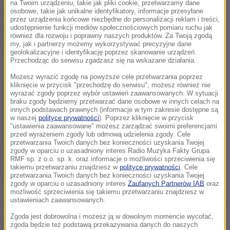
na Twoim urządzeniu, takie jak pliki cookie, przetwarzamy dane
Gdyby wybory prezydenckie odbyły się już teraz,
osobowe, takie jak unikalne identyfikatory, informacje przesyłane
przez urządzenia końcowe niezbędne do personalizacji reklam i treści,
większość ankietowanych - 52,5 proc. - postawiłaby
udostępnienie funkcji mediów społecznościowych pomiaru ruchu jak
również dla rozwoju i poprawny naszych produktów. Za Twoją zgodą
na obecnego prezydenta, a 48 proc. na Donalda
my, jak i partnerzy możemy wykorzystywać precyzyjne dane
geolokalizacyjne i identyfikację poprzez skanowanie urządzeń.
Tuska - podaje Super Express.
Przechodząc do serwisu zgadzasz się na wskazane działania.
Możesz wyrazić zgodę na powyższe cele przetwarzania poprzez
kliknięcie w przycisk "przechodzę do serwisu", możesz również nie
Po 2,5 roku stabilnych rządów PiS także Andrzej
wyrażać zgody poprzez wybór ustawień zaawansowanych. W sytuacji
braku zgody będziemy przetwarzać dane osobowe w innych celach na
Duda oceniany jest wysoko. Nie ma polityka, który
innych podstawach prawnych (informacje w tym zakresie dostępne są
mógłby mu zagrozić, nawet tak wybitna postać jak
w naszej
polityce prywatności
). Poprzez kliknięcie w przycisk
"ustawienia zaawansowane" możesz zarządzać swoimi preferencjami
Donald Tusk
- komentuje wynik sondażu politolog
przed wyrażeniem zgody lub odmową udzielenia zgody. Cele
przetwarzania Twoich danych bez konieczności uzyskania Twojej
prof. Kazimierz Kik.
Pamiętajmy jednak, że wiele
zgody w oparciu o uzasadniony interes Radio Muzyka Fakty Grupa
RMF sp. z o.o. sp. k. oraz informacje o możliwości sprzeciwienia się
jeszcze może się zmienić, bo wcześniej odbędą się
takiemu przetwarzaniu znajdziesz w
polityce prywatności
. Cele
przetwarzania Twoich danych bez konieczności uzyskania Twojej
wybory parlamentarne
- zastrzega.
zgody w oparciu o uzasadniony interes
Zaufanych Partnerów IAB
oraz
możliwość sprzeciwienia się takiemu przetwarzaniu znajdziesz w
ustawieniach zaawansowanych.
Sondaż przeprowadzono w dniach 13-14 czerwca na
Zgoda jest dobrowolna i możesz ją w dowolnym momencie wycofać,
grupie 1043 dorosłych Polaków.
zgoda będzie też podstawą przekazywania danych do naszych