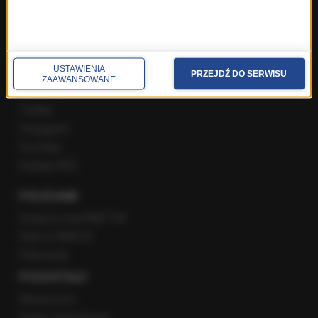
Rozmowy w Radiu RMF24
SPOŁECZNOŚĆ
USTAWIENIA
PRZEJDŹ DO SERWISU
ZAAWANSOWANE
Facebook
Twitter
Instagram
YouTube
Kanały RSS
POLECANE
Gorąca Linia RMF FM
Staż w RMF24
Patronaty
POZOSTAŁE
Newsroom
Radio internetowe