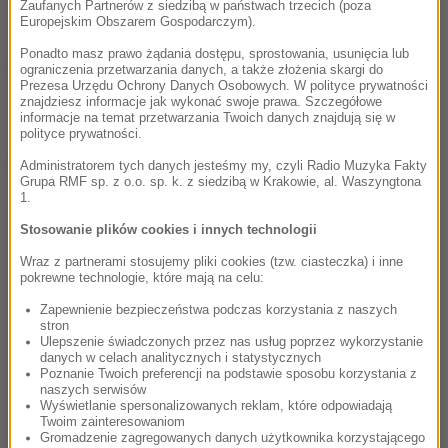
Zaufanych Partnerów z siedzibą w państwach trzecich (poza
Europejskim Obszarem Gospodarczym).
Ponadto masz prawo żądania dostępu, sprostowania, usunięcia lub
(mn)
ograniczenia przetwarzania danych, a także złożenia skargi do
Prezesa Urzędu Ochrony Danych Osobowych. W polityce prywatności
znajdziesz informacje jak wykonać swoje prawa. Szczegółowe
informacje na temat przetwarzania Twoich danych znajdują się w
polityce prywatności.
Dalsza część artykułu pod materiałem video:
Administratorem tych danych jesteśmy my, czyli Radio Muzyka Fakty
Grupa RMF sp. z o.o. sp. k. z siedzibą w Krakowie, al. Waszyngtona
1.
Stosowanie plików cookies i innych technologii
Wraz z partnerami stosujemy pliki cookies (tzw. ciasteczka) i inne
pokrewne technologie, które mają na celu:
Zapewnienie bezpieczeństwa podczas korzystania z naszych
stron
Ulepszenie świadczonych przez nas usług poprzez wykorzystanie
danych w celach analitycznych i statystycznych
Poznanie Twoich preferencji na podstawie sposobu korzystania z
naszych serwisów
Wyświetlanie spersonalizowanych reklam, które odpowiadają
Twoim zainteresowaniom
Gromadzenie zagregowanych danych użytkownika korzystającego