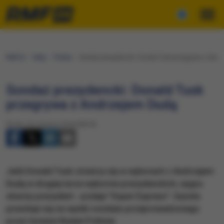
RMF24
Fakty
Polska
Sondaż prezydencki: Donald Tusk przegrywa z And
Sondaż prezydencki: Donald Tusk
przegrywa z Andrzejem Dudą
Środa, 20 czerwca 2018 (08:39)
Jeśli Donald Tusk zmierzy się w wyborach z Andrzejem
Dudą w drugiej turze wyborów prezydenckich, wygra
obecny prezydent - podaje "Super Express". Gazeta
powołuje się na wyniki sondażu przeprowadzonego
przez Instytut Badań Pollster.