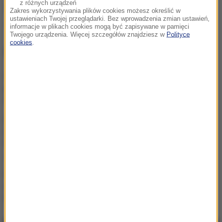
z różnych urządzeń
Źródło: PAP
Zakres wykorzystywania plików cookies możesz określić w
ustawieniach Twojej przeglądarki. Bez wprowadzenia zmian ustawień,
Donald Tusk
Andrzej Duda
Tagi:
informacje w plikach cookies mogą być zapisywane w pamięci
Twojego urządzenia. Więcej szczegółów znajdziesz w
Polityce
cookies
.
NAJWAŻNIEJSZE FAKTY
Dlaczego aplikacja
pogodowa w telefonie się
myli? Ekspert wyjaśnia
Imponująca trasa
rowerowa połączy 19 gmin.
W Łódzkiem powstanie
„Velo Warta”
Kościół obchodzi dziś
ważne święto. Czy trzeba
iść na mszę?