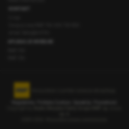
KONTAKT
O nas
Gorąca Linia RMF FM: 600 700 800
email: fakty@rmf.fm
APLIKACJE MOBILNE
RMF FM
RMF ON
Korzystanie z portalu oznacza akceptację
Regulaminu
.
Polityka Cookies
.
SpeakUp
.
Prywatność
.
Copyright by
Radio Muzyka Fakty Grupa RMF sp. z o.o.
sp. k.
2009-2026. Wszystkie prawa zastrzeżone.