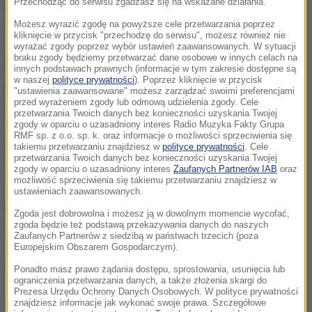
Przechodząc do serwisu zgadzasz się na wskazane działania.
obecności co najmniej połowy ustawowej liczby
Możesz wyrazić zgodę na powyższe cele przetwarzania poprzez
posłów. W przypadku niedokonania wyboru w takim
kliknięcie w przycisk "przechodzę do serwisu", możesz również nie
trybie Sejm dokonuje wyboru członków Rady
wyrażać zgody poprzez wybór ustawień zaawansowanych. W sytuacji
braku zgody będziemy przetwarzać dane osobowe w innych celach na
bezwzględną większością głosów w obecności co
innych podstawach prawnych (informacje w tym zakresie dostępne są
w naszej
polityce prywatności
). Poprzez kliknięcie w przycisk
najmniej połowy posłów głosując na tę samą listę
"ustawienia zaawansowane" możesz zarządzać swoimi preferencjami
przed wyrażeniem zgody lub odmową udzielenia zgody. Cele
kandydatów.
przetwarzania Twoich danych bez konieczności uzyskania Twojej
zgody w oparciu o uzasadniony interes Radio Muzyka Fakty Grupa
RMF sp. z o.o. sp. k. oraz informacje o możliwości sprzeciwienia się
W głosowaniu wzięło udział 272 posłów, a
takiemu przetwarzaniu znajdziesz w
polityce prywatności
. Cele
przetwarzania Twoich danych bez konieczności uzyskania Twojej
większość bezwzględna trzech piątych wynosiła
zgody w oparciu o uzasadniony interes
Zaufanych Partnerów IAB
oraz
możliwość sprzeciwienia się takiemu przetwarzaniu znajdziesz w
164. Tym samym Sejm wybrał sędzię Chmurę na
ustawieniach zaawansowanych.
stanowisko sędziego-członka KRS większością
Zgoda jest dobrowolna i możesz ją w dowolnym momencie wycofać,
trzech piątych głosów.
zgoda będzie też podstawą przekazywania danych do naszych
Zaufanych Partnerów z siedzibą w państwach trzecich (poza
Europejskim Obszarem Gospodarczym).
Dalsza część artykułu pod materiałem video:
Ponadto masz prawo żądania dostępu, sprostowania, usunięcia lub
ograniczenia przetwarzania danych, a także złożenia skargi do
Prezesa Urzędu Ochrony Danych Osobowych. W polityce prywatności
znajdziesz informacje jak wykonać swoje prawa. Szczegółowe