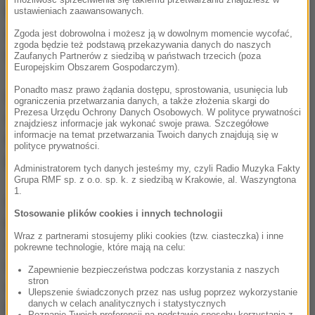
Ministerstwa Obrony Narodowej, dlatego nie są
ustawieniach zaawansowanych.
znane szczegóły udziału tych organizacji w
Zgoda jest dobrowolna i możesz ją w dowolnym momencie wycofać,
zgoda będzie też podstawą przekazywania danych do naszych
ćwiczeniach.
Zaufanych Partnerów z siedzibą w państwach trzecich (poza
Europejskim Obszarem Gospodarczym).
Ponadto masz prawo żądania dostępu, sprostowania, usunięcia lub
Oficerowie Wojska Polskiego powiedzieli gazecie, że
ograniczenia przetwarzania danych, a także złożenia skargi do
Prezesa Urzędu Ochrony Danych Osobowych. W polityce prywatności
członkowie organizacji będą posiadać własna broń,
znajdziesz informacje jak wykonać swoje prawa. Szczegółowe
informacje na temat przetwarzania Twoich danych znajdują się w
ma ona być pozbawiona cech bojowych - wyjdą na
polityce prywatności.
poligon z atrapami broni.
Administratorem tych danych jesteśmy my, czyli Radio Muzyka Fakty
Grupa RMF sp. z o.o. sp. k. z siedzibą w Krakowie, al. Waszyngtona
1.
Udział tych organizacji w ćwiczeniach budzi
Stosowanie plików cookies i innych technologii
kontrowersje US Army. "Rz" ustaliła, że notatka która
Wraz z partnerami stosujemy pliki cookies (tzw. ciasteczka) i inne
27 kwietnia 2016 roku trafiła do Centrum
pokrewne technologie, które mają na celu:
Operacyjnego MON, zawierała informację, że dzień
Zapewnienie bezpieczeństwa podczas korzystania z naszych
stron
wcześniej w trakcie spotkania w Biurze do spraw
Ulepszenie świadczonych przez nas usług poprzez wykorzystanie
danych w celach analitycznych i statystycznych
Proobronnych MON przedstawiciele amerykańskiej
Poznanie Twoich preferencji na podstawie sposobu korzystania z