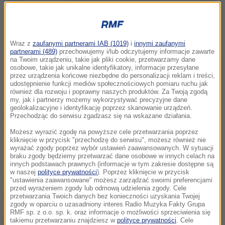
Wraz z
zaufanymi partnerami IAB (1019)
i
innymi zaufanymi
partnerami (489)
przechowujemy i/lub odczytujemy informacje zawarte
na Twoim urządzeniu, takie jak pliki cookie, przetwarzamy dane
osobowe, takie jak unikalne identyfikatory, informacje przesyłane
przez urządzenia końcowe niezbędne do personalizacji reklam i treści,
udostępnienie funkcji mediów społecznościowych pomiaru ruchu jak
również dla rozwoju i poprawny naszych produktów. Za Twoją zgodą
my, jak i partnerzy możemy wykorzystywać precyzyjne dane
geolokalizacyjne i identyfikację poprzez skanowanie urządzeń.
Wszystko wskazuje na to, że oszustka nie działała
Przechodząc do serwisu zgadzasz się na wskazane działania.
sama.
Możesz wyrazić zgodę na powyższe cele przetwarzania poprzez
kliknięcie w przycisk "przechodzę do serwisu", możesz również nie
wyrażać zgody poprzez wybór ustawień zaawansowanych. W sytuacji
Kobieta tylko przyjechała do siedziby firmy w
braku zgody będziemy przetwarzać dane osobowe w innych celach na
innych podstawach prawnych (informacje w tym zakresie dostępne są
Zawierciu i miała odebrać pieniądze. Była najpewniej
w naszej
polityce prywatności
). Poprzez kliknięcie w przycisk
kimś w rodzaju kuriera -
mówi prokurator Tomasz
"ustawienia zaawansowane" możesz zarządzać swoimi preferencjami
przed wyrażeniem zgody lub odmową udzielenia zgody. Cele
Ozimek z Prokuratury Okręgowej w Częstochowie.
przetwarzania Twoich danych bez konieczności uzyskania Twojej
zgody w oparciu o uzasadniony interes Radio Muzyka Fakty Grupa
RMF sp. z o.o. sp. k. oraz informacje o możliwości sprzeciwienia się
Prokuratura szuka teraz osób, które wcześniej
takiemu przetwarzaniu znajdziesz w
polityce prywatności
. Cele