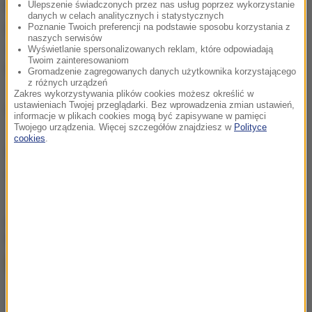
Kobieta od ponad dwóch miesięcy, po decyzji sądu,
Ulepszenie świadczonych przez nas usług poprzez wykorzystanie
danych w celach analitycznych i statystycznych
jest w tymczasowym areszcie. Natomiast
Poznanie Twoich preferencji na podstawie sposobu korzystania z
naszych serwisów
przedstawiciele rzekomej firmy z Azji już więcej się
Wyświetlanie spersonalizowanych reklam, które odpowiadają
Twoim zainteresowaniom
nie odezwali.
Gromadzenie zagregowanych danych użytkownika korzystającego
z różnych urządzeń
Zakres wykorzystywania plików cookies możesz określić w
ustawieniach Twojej przeglądarki. Bez wprowadzenia zmian ustawień,
(mal)
informacje w plikach cookies mogą być zapisywane w pamięci
Twojego urządzenia. Więcej szczegółów znajdziesz w
Polityce
cookies
.
Źródło: RMF FM
oszustwo
Tagi:
chcesz widzieć więcej artykułów od RMF24?
dodaj w
Google