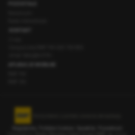
POZOSTAŁE
Newsroom
Radio internetowe
KONTAKT
O nas
Gorąca Linia RMF FM: 600 700 800
email: fakty@rmf.fm
APLIKACJE MOBILNE
RMF FM
RMF ON
Korzystanie z portalu oznacza akceptację
Regulaminu
.
Polityka Cookies
.
SpeakUp
.
Prywatność
.
Copyright by
Radio Muzyka Fakty Grupa RMF sp. z o.o.