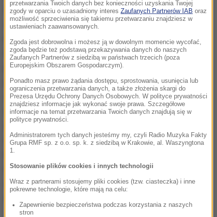
przetwarzania Twoich danych bez konieczności uzyskania Twojej
skontaktowały się z szefami firmy w Zawierciu i
zgody w oparciu o uzasadniony interes
Zaufanych Partnerów IAB
oraz
możliwość sprzeciwienia się takiemu przetwarzaniu znajdziesz w
zaproponowały kontrakt oraz kupno towaru za 4
ustawieniach zaawansowanych.
miliony euro. Do takich rozmów doszło w czasie
Zgoda jest dobrowolna i możesz ją w dowolnym momencie wycofać,
zgoda będzie też podstawą przekazywania danych do naszych
imprezy targowej, a firma oferująca kontrakt miała
Zaufanych Partnerów z siedzibą w państwach trzecich (poza
Europejskim Obszarem Gospodarczym).
pochodzić z Singapuru. Niedługo potem w Zawierciu
pojawiła się reprezentantka owej firmy. Miała
Ponadto masz prawo żądania dostępu, sprostowania, usunięcia lub
ograniczenia przetwarzania danych, a także złożenia skargi do
odebrać prowizję - 400 tysięcy euro - za
Prezesa Urzędu Ochrony Danych Osobowych. W polityce prywatności
znajdziesz informacje jak wykonać swoje prawa. Szczegółowe
wielomilionowy kontrakt. Jednocześnie na konto
informacje na temat przetwarzania Twoich danych znajdują się w
polityce prywatności.
zawierciańskiej firmy miała zostać przelana kwota
Administratorem tych danych jesteśmy my, czyli Radio Muzyka Fakty
całego kontraktu. Ale w czasie przeliczania gotówki
Grupa RMF sp. z o.o. sp. k. z siedzibą w Krakowie, al. Waszyngtona
1.
kobieta sprytnie zaczęła podmieniać pieniądze na
Stosowanie plików cookies i innych technologii
fałszywe banknoty. Pracownicy firmy z Zawiercia w
Wraz z partnerami stosujemy pliki cookies (tzw. ciasteczka) i inne
ostatniej chwili zorientowali się, że są oszukiwani i
pokrewne technologie, które mają na celu:
wezwali policję.
Zapewnienie bezpieczeństwa podczas korzystania z naszych
stron