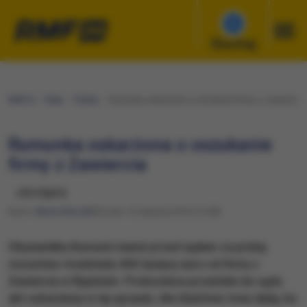
Słuchaj
RMF24
Fakty
Polska
Rumunka oskarżona o oszukanie firmy z Zawiercia
Rumunka oskarżona o oszukanie
firmy z Zawiercia
udostępnij
Autor:
Marcin Buczek
Wtorek, 16 sierpnia 2016 (14:58)
Obywatelka Rumunii stanie przed sądem za próbę
oszustwa i kradzieży 400 tysięcy euro od firmy z
Zawiercia w Śląskiem. Prokuratura przesłała do sądu
akt oskarżenia w tej sprawie. Ale śledztwo trwa dalej, bo