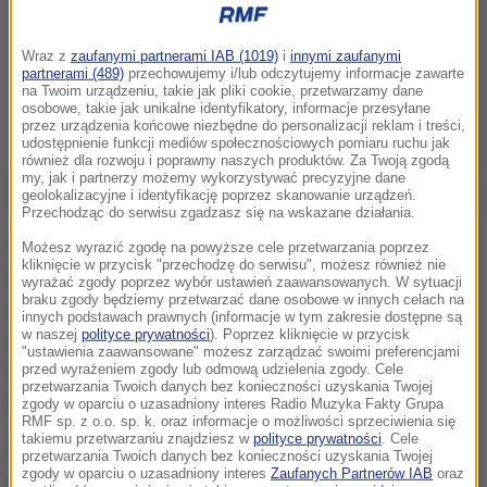
Wraz z
zaufanymi partnerami IAB (1019)
i
innymi zaufanymi
partnerami (489)
przechowujemy i/lub odczytujemy informacje zawarte
na Twoim urządzeniu, takie jak pliki cookie, przetwarzamy dane
osobowe, takie jak unikalne identyfikatory, informacje przesyłane
przez urządzenia końcowe niezbędne do personalizacji reklam i treści,
udostępnienie funkcji mediów społecznościowych pomiaru ruchu jak
również dla rozwoju i poprawny naszych produktów. Za Twoją zgodą
my, jak i partnerzy możemy wykorzystywać precyzyjne dane
geolokalizacyjne i identyfikację poprzez skanowanie urządzeń.
Przechodząc do serwisu zgadzasz się na wskazane działania.
W czasie reanimacji przywrócono funkcje życiowe
Możesz wyrazić zgodę na powyższe cele przetwarzania poprzez
kliknięcie w przycisk "przechodzę do serwisu", możesz również nie
36-letniej kobiety, ale kiedy do szpitala zabierał ja
wyrażać zgody poprzez wybór ustawień zaawansowanych. W sytuacji
braku zgody będziemy przetwarzać dane osobowe w innych celach na
śmigłowiec, cały czas była nieprzytomna. Wypadku
innych podstawach prawnych (informacje w tym zakresie dostępne są
w naszej
polityce prywatności
). Poprzez kliknięcie w przycisk
nie przeżył jej 11-letni syn i 38-letni mąż. To
"ustawienia zaawansowane" możesz zarządzać swoimi preferencjami
przed wyrażeniem zgody lub odmową udzielenia zgody. Cele
mieszkańcy powiatu włoszczowskiego w
przetwarzania Twoich danych bez konieczności uzyskania Twojej
Świętokrzyskiem.
zgody w oparciu o uzasadniony interes Radio Muzyka Fakty Grupa
RMF sp. z o.o. sp. k. oraz informacje o możliwości sprzeciwienia się
takiemu przetwarzaniu znajdziesz w
polityce prywatności
. Cele
Wiadomo, że to kobieta siedziała za kierownicą.
przetwarzania Twoich danych bez konieczności uzyskania Twojej
zgody w oparciu o uzasadniony interes
Zaufanych Partnerów IAB
oraz
Wstępnie policja ustaliła, że to ona wymusiła