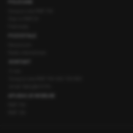
POLECANE
Gorąca Linia RMF FM
Staż w RMF24
Patronaty
POZOSTAŁE
Newsroom
Radio internetowe
KONTAKT
O nas
Gorąca Linia RMF FM: 600 700 800
email: fakty@rmf.fm
APLIKACJE MOBILNE
RMF FM
RMF ON