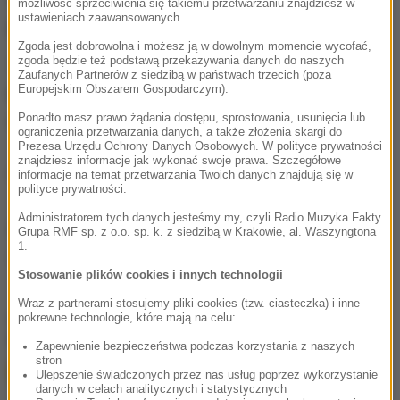
możliwość sprzeciwienia się takiemu przetwarzaniu znajdziesz w
ustawieniach zaawansowanych.
pierwszeństwo przejazdu.
Zgoda jest dobrowolna i możesz ją w dowolnym momencie wycofać,
zgoda będzie też podstawą przekazywania danych do naszych
Trzy lata temu na tym samym skrzyżowaniu był
Zaufanych Partnerów z siedzibą w państwach trzecich (poza
Europejskim Obszarem Gospodarczym).
bliźniaczo podobny wypadek. Wówczas zginęły 3
Ponadto masz prawo żądania dostępu, sprostowania, usunięcia lub
osoby, a dwie zostały ranne.
ograniczenia przetwarzania danych, a także złożenia skargi do
Prezesa Urzędu Ochrony Danych Osobowych. W polityce prywatności
znajdziesz informacje jak wykonać swoje prawa. Szczegółowe
(abs)
informacje na temat przetwarzania Twoich danych znajdują się w
polityce prywatności.
Administratorem tych danych jesteśmy my, czyli Radio Muzyka Fakty
Źródło: RMF FM
Grupa RMF sp. z o.o. sp. k. z siedzibą w Krakowie, al. Waszyngtona
1.
wypadek
Tagi:
Stosowanie plików cookies i innych technologii
Wraz z partnerami stosujemy pliki cookies (tzw. ciasteczka) i inne
chcesz widzieć więcej artykułów od RMF24?
dodaj w
pokrewne technologie, które mają na celu:
Google
Zapewnienie bezpieczeństwa podczas korzystania z naszych
stron
Ulepszenie świadczonych przez nas usług poprzez wykorzystanie
danych w celach analitycznych i statystycznych