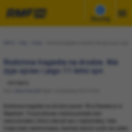
Słuchaj
RMF24
Fakty
Polska
Rodzinna tragedia na drodze. Nie żyje ojciec i jego 1
Rodzinna tragedia na drodze. Nie
żyje ojciec i jego 11-letni syn
udostępnij
Autor:
Marcin Buczek
Piątek, 7 października 2016 (19:22)
Rodzinna tragedia na drodze numer 78 w Siewierzu w
Śląskiem. Trzyosobowa rodzina jechała tam
samochodem, który zderzył się z ciężarówką. Cała
trojka była reanimowana, niestety dwóch osób nie udało