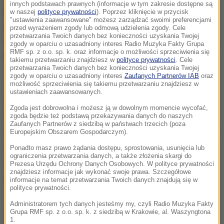
innych podstawach prawnych (informacje w tym zakresie dostępne są
kampanii wyborczych". Wskazano, że identyczne
w naszej
polityce prywatności
). Poprzez kliknięcie w przycisk
"ustawienia zaawansowane" możesz zarządzać swoimi preferencjami
zasady obowiązywały w tym zakresie przed 25
przed wyrażeniem zgody lub odmową udzielenia zgody. Cele
przetwarzania Twoich danych bez konieczności uzyskania Twojej
maja, a więc przed datą rozpoczęcia obowiązywania
zgody w oparciu o uzasadniony interes Radio Muzyka Fakty Grupa
RMF sp. z o.o. sp. k. oraz informacje o możliwości sprzeciwienia się
RODO.
takiemu przetwarzaniu znajdziesz w
polityce prywatności
. Cele
przetwarzania Twoich danych bez konieczności uzyskania Twojej
zgody w oparciu o uzasadniony interes
Zaufanych Partnerów IAB
oraz
możliwość sprzeciwienia się takiemu przetwarzaniu znajdziesz w
Zapewnienie poszanowania prywatności osób
ustawieniach zaawansowanych.
wpisujących się na listy poparcia nie wiąże się z
Zgoda jest dobrowolna i możesz ją w dowolnym momencie wycofać,
żadnymi dodatkowymi obowiązkami ani kosztami
zgoda będzie też podstawą przekazywania danych do naszych
Zaufanych Partnerów z siedzibą w państwach trzecich (poza
czy reorganizacją samych działań podejmowanych w
Europejskim Obszarem Gospodarczym).
tym zakresie. Wystarczy, by lista poparcia
Ponadto masz prawo żądania dostępu, sprostowania, usunięcia lub
ograniczenia przetwarzania danych, a także złożenia skargi do
znajdowała się pod nadzorem osoby zbierającej
Prezesa Urzędu Ochrony Danych Osobowych. W polityce prywatności
znajdziesz informacje jak wykonać swoje prawa. Szczegółowe
podpisy (co i tak zawsze się dzieje). Należy też
informacje na temat przetwarzania Twoich danych znajdują się w
polityce prywatności.
wskazać, że nawet gdyby osoba składająca podpis
Administratorem tych danych jesteśmy my, czyli Radio Muzyka Fakty
zobaczyła dane innych osób podpisanych na liście,
Grupa RMF sp. z o.o. sp. k. z siedzibą w Krakowie, al. Waszyngtona
1.
RODO nie ma do niego zastosowania
- ocenił resort.