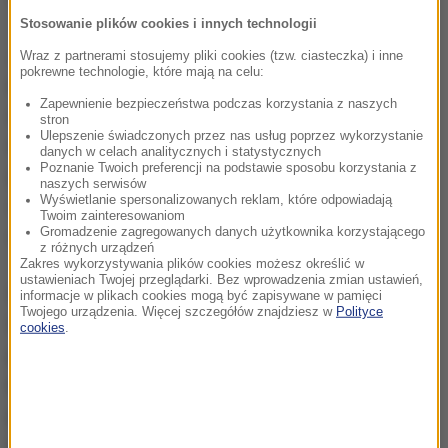
Stosowanie plików cookies i innych technologii
Jak podkreślono w komunikacie, rozporządzenie nie
Wraz z partnerami stosujemy pliki cookies (tzw. ciasteczka) i inne
pokrewne technologie, które mają na celu:
ma zastosowania do przetwarzania danych przez
Zapewnienie bezpieczeństwa podczas korzystania z naszych
osobę w ramach jej działań czysto osobistych lub
stron
Ulepszenie świadczonych przez nas usług poprzez wykorzystanie
domowych, czyli bez związku z działalnością
danych w celach analitycznych i statystycznych
Poznanie Twoich preferencji na podstawie sposobu korzystania z
gospodarczą.
Pozyskanie przez osobę wpisującą się
naszych serwisów
Wyświetlanie spersonalizowanych reklam, które odpowiadają
na listę poparcia danych innych popierających jest
Twoim zainteresowaniom
Gromadzenie zagregowanych danych użytkownika korzystającego
czynnością osobistą
- wskazano.
z różnych urządzeń
Zakres wykorzystywania plików cookies możesz określić w
ustawieniach Twojej przeglądarki. Bez wprowadzenia zmian ustawień,
9 lipca przewodniczący Państwowej Komisji
informacje w plikach cookies mogą być zapisywane w pamięci
Twojego urządzenia. Więcej szczegółów znajdziesz w
Polityce
Wyborczej Wojciech Hermeliński zwrócił się do
cookies
.
prezes Urzędu Ochrony Danych Osobowych (UODO)
Edyty Bielak-Jomaa z prośbą o opinię dot. zbierania
przez komitety wyborcze podpisów wyborców
popierających utworzenie komitetu wyborczego