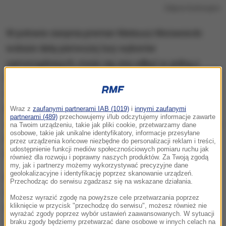
Zdjęcie ilustracyjne
W połowie sierpnia premier Mateusz Morawiecki
wskaże datę pierwszej tury wyborów
samorządowych; może się ona odbyć w jedną z
trzech niedziel: 21 października, 28 października lub
4 listopada br. Wraz z ogłoszeniem daty wyborów,
będą mogły rejestrować się komitety wyborcze; do
Wraz z
zaufanymi partnerami IAB (1019)
i
innymi zaufanymi
partnerami (489)
przechowujemy i/lub odczytujemy informacje zawarte
zawiadomień o utworzeniu komitetu trzeba załączyć
na Twoim urządzeniu, takie jak pliki cookie, przetwarzamy dane
osobowe, takie jak unikalne identyfikatory, informacje przesyłane
listy poparcia z nazwiskami, adresami i numerami
przez urządzenia końcowe niezbędne do personalizacji reklam i treści,
udostępnienie funkcji mediów społecznościowych pomiaru ruchu jak
PESEL.
również dla rozwoju i poprawny naszych produktów. Za Twoją zgodą
my, jak i partnerzy możemy wykorzystywać precyzyjne dane
geolokalizacyjne i identyfikację poprzez skanowanie urządzeń.
Ministerstwo Cyfryzacji podało w komunikacie, że
Przechodząc do serwisu zgadzasz się na wskazane działania.
rozporządzenie o ochronie danych osobowych
Możesz wyrazić zgodę na powyższe cele przetwarzania poprzez
kliknięcie w przycisk "przechodzę do serwisu", możesz również nie
(RODO) "w żadnym zakresie nie zmienia zasad
wyrażać zgody poprzez wybór ustawień zaawansowanych. W sytuacji
związanych ze zbieraniem list poparcia w trakcie
braku zgody będziemy przetwarzać dane osobowe w innych celach na