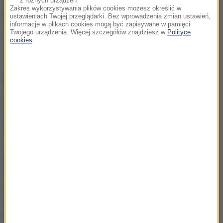
z różnych urządzeń
Zakres wykorzystywania plików cookies możesz określić w
(ph)
ustawieniach Twojej przeglądarki. Bez wprowadzenia zmian ustawień,
informacje w plikach cookies mogą być zapisywane w pamięci
Twojego urządzenia. Więcej szczegółów znajdziesz w
Polityce
Źródło: PAP
cookies
.
szpitale
Tagi:
NAJWAŻNIEJSZE FAKTY
Mobilizacja po
wydarzeniach w Lipsku.
Polska dołącza do rozmów
Żandarmeria Wojskowa
bada incydent z udziałem
wojskowego śmigłowca
Trzy gole w Białymstoku.
Skromna zaliczka
Jagielloni przed rewanżem
w Glasgow