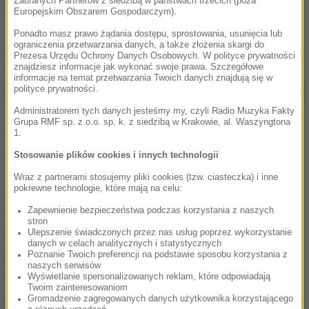
Zaufanych Partnerów z siedzibą w państwach trzecich (poza
mówiło się nawet o miliardzie zł rocznie.
Europejskim Obszarem Gospodarczym).
Ponadto masz prawo żądania dostępu, sprostowania, usunięcia lub
ograniczenia przetwarzania danych, a także złożenia skargi do
O tym, czy pacjent ma prawo otrzymać
Prezesa Urzędu Ochrony Danych Osobowych. W polityce prywatności
znajdziesz informacje jak wykonać swoje prawa. Szczegółowe
odszkodowanie, decydować będzie odpowiednio
informacje na temat przetwarzania Twoich danych znajdują się w
przeszkolony orzecznik (najprawdopodobniej lekarz)
polityce prywatności.
zasiadający w specjalnej komisji. Kwota
Administratorem tych danych jesteśmy my, czyli Radio Muzyka Fakty
Grupa RMF sp. z o.o. sp. k. z siedzibą w Krakowie, al. Waszyngtona
odszkodowania byłaby zależna od poziomu
1.
uszczerbku na zdrowiu.
Stosowanie plików cookies i innych technologii
Wraz z partnerami stosujemy pliki cookies (tzw. ciasteczka) i inne
pokrewne technologie, które mają na celu:
Obecnie pacjenci mogą ubiegać się o
Zapewnienie bezpieczeństwa podczas korzystania z naszych
odszkodowanie na drodze sądowej, lub przed
stron
Ulepszenie świadczonych przez nas usług poprzez wykorzystanie
komisjami przy urzędach wojewódzkich. Problem
danych w celach analitycznych i statystycznych
polega jednak na tym, że szpitale proponują im
Poznanie Twoich preferencji na podstawie sposobu korzystania z
naszych serwisów
żenująco niskie kwoty; nawet 1 zł za śmierć
Wyświetlanie spersonalizowanych reklam, które odpowiadają
Twoim zainteresowaniom
pacjenta.
Gromadzenie zagregowanych danych użytkownika korzystającego