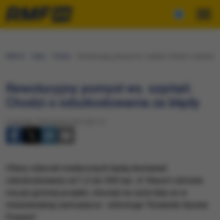
RMF24
Fakty
Polska
Rewolucyjny pomysł ws. szpitali. Chodzi o odszkod
Rewolucyjny pomysł ws. szpitali.
Chodzi o odszkodowania za błędy
Czwartek, 20 kwietnia 2017 (05:17)
​Ofiary zdarzeń medycznych będą dostawać
odszkodowania od 1,5 do 300 tys. zł. Resort zdrowia
ma już gotowy projekt, chociaż na razie leży on w
ministerialnej zamrażarce - informuje "Dziennik Gazeta
Prawna".