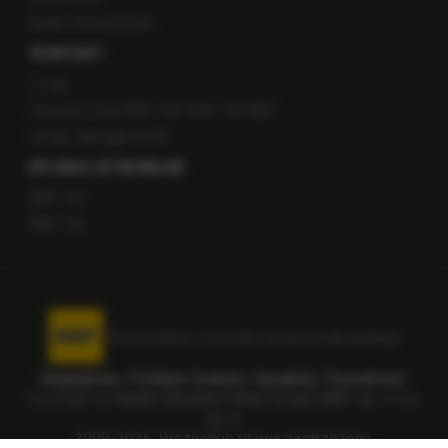
Radio internetowe
KONTAKT
O nas
Gorąca Linia RMF FM: 600 700 800
email: fakty@rmf.fm
APLIKACJE MOBILNE
RMF FM
RMF ON
Korzystanie z portalu oznacza akceptację
Regulaminu
.
Polityka Cookies
.
SpeakUp
.
Prywatność
.
Copyright by
Radio Muzyka Fakty Grupa RMF sp. z o.o.
sp. k.
2009-2026. Wszystkie prawa zastrzeżone.