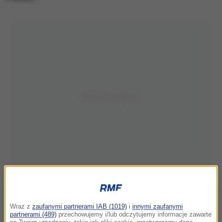
Wraz z
zaufanymi partnerami IAB (1019)
i
innymi zaufanymi
partnerami (489)
przechowujemy i/lub odczytujemy informacje zawarte