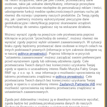
na Twoim urządzeniu, takie jak pliki cookie, przetwarzamy dane
osobowe, takie jak unikalne identyfikatory, informacje przesyłane
przez urządzenia końcowe niezbędne do personalizacji reklam i treści,
udostępnienie funkcji mediów społecznościowych pomiaru ruchu jak
również dla rozwoju i poprawny naszych produktów. Za Twoją zgodą
my, jak i partnerzy możemy wykorzystywać precyzyjne dane
geolokalizacyjne i identyfikację poprzez skanowanie urządzeń.
Przechodząc do serwisu zgadzasz się na wskazane działania.
Możesz wyrazić zgodę na powyższe cele przetwarzania poprzez
kliknięcie w przycisk "przechodzę do serwisu", możesz również nie
wyrażać zgody poprzez wybór ustawień zaawansowanych. W sytuacji
braku zgody będziemy przetwarzać dane osobowe w innych celach na
Nieważne czy doszło do błędu medycznego, czy
innych podstawach prawnych (informacje w tym zakresie dostępne są
w naszej
polityce prywatności
). Poprzez kliknięcie w przycisk
powód był inny. Jeżeli pacjent doznał uszczerbku na
"ustawienia zaawansowane" możesz zarządzać swoimi preferencjami
przed wyrażeniem zgody lub odmową udzielenia zgody. Cele
zdrowiu podczas pobytu w szpitalu będzie miał
przetwarzania Twoich danych bez konieczności uzyskania Twojej
zgody w oparciu o uzasadniony interes Radio Muzyka Fakty Grupa
prawo ubiegać się o odszkodowanie. Wypłacane ono
RMF sp. z o.o. sp. k. oraz informacje o możliwości sprzeciwienia się
takiemu przetwarzaniu znajdziesz w
polityce prywatności
. Cele
ma być ze specjalnego funduszu wypadkowego, na
przetwarzania Twoich danych bez konieczności uzyskania Twojej
który złożą się szpitale, budżet państwa i NFZ.
zgody w oparciu o uzasadniony interes
Zaufanych Partnerów IAB
oraz
możliwość sprzeciwienia się takiemu przetwarzaniu znajdziesz w
ustawieniach zaawansowanych.
W pierwszym roku działalności fundusz
Zgoda jest dobrowolna i możesz ją w dowolnym momencie wycofać,
dysponować ma kwotą 400-500 mln zł. Pierwotnie
zgoda będzie też podstawą przekazywania danych do naszych