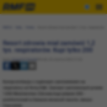
RMF24
Fakty
Polska
Resort zdrowia miał zamówić 1,2 tys. respiratorów. K
Resort zdrowia miał zamówić 1,2
tys. respiratorów. Kupi tylko 200
Autor:
Krzysztof Zasada
Wtorek, 30 czerwca 2020 (17:25)
​Kompromitacja z rządowym zamówieniem na
respiratory od firmy E&K. Zamiast zamówionych prawie
1200 Ministerstwo Zdrowia kupi jedynie 200 -
poinformował w Senacie wiceszef resortu Janusz
Cieszyński.