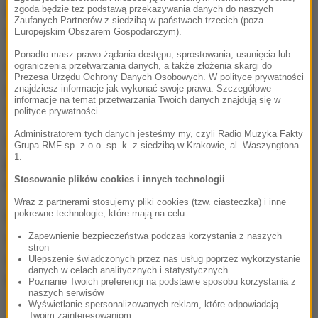
zgoda będzie też podstawą przekazywania danych do naszych
Wiceminister Janusz Cieszyński przekonuje, że
Zaufanych Partnerów z siedzibą w państwach trzecich (poza
Skarb Państwa nie będzie stratny na tym kontrakcie.
Europejskim Obszarem Gospodarczym).
Ponadto masz prawo żądania dostępu, sprostowania, usunięcia lub
Nasz dostawca oprócz tych 14 milionów euro, które
ograniczenia przetwarzania danych, a także złożenia skargi do
Prezesa Urzędu Ochrony Danych Osobowych. W polityce prywatności
już wróciły na konto Ministerstwa Zdrowia, będzie
znajdziesz informacje jak wykonać swoje prawa. Szczegółowe
informacje na temat przetwarzania Twoich danych znajdują się w
nam musiał oddać pozostałą kwotę
- mówił.
polityce prywatności.
Administratorem tych danych jesteśmy my, czyli Radio Muzyka Fakty
Cieszyński zapewnia też, że
na dostawcę nałożono
Grupa RMF sp. z o.o. sp. k. z siedzibą w Krakowie, al. Waszyngtona
1.
już prawie 2 miliony euro kar umownych i będą
Stosowanie plików cookies i innych technologii
nakładane kolejne.
Wraz z partnerami stosujemy pliki cookies (tzw. ciasteczka) i inne
pokrewne technologie, które mają na celu:
Podczas posiedzenia w Senacie Cieszyński
stwierdził też, że kontrahent - firma z Lublina - miał
Zapewnienie bezpieczeństwa podczas korzystania z naszych
stron
doświadczenie w dostawach sprzętu medycznego.
Ulepszenie świadczonych przez nas usług poprzez wykorzystanie
danych w celach analitycznych i statystycznych
Nie chciał jednak ujawnić żadnych szczegółów.
Poznanie Twoich preferencji na podstawie sposobu korzystania z
naszych serwisów
Wyświetlanie spersonalizowanych reklam, które odpowiadają
Twoim zainteresowaniom