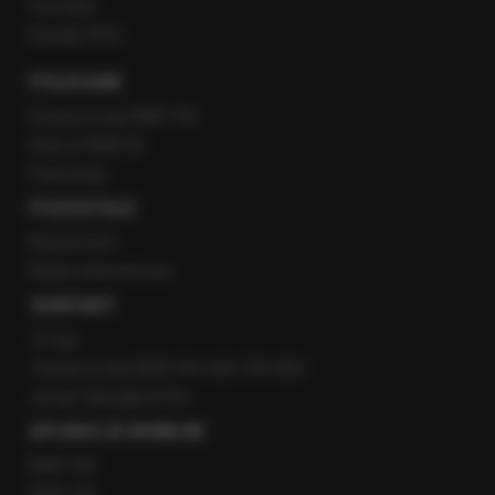
YouTube
Kanały RSS
POLECANE
Gorąca Linia RMF FM
Staż w RMF24
Patronaty
POZOSTAŁE
Newsroom
Radio internetowe
KONTAKT
O nas
Gorąca Linia RMF FM: 600 700 800
email: fakty@rmf.fm
APLIKACJE MOBILNE
RMF FM
RMF ON