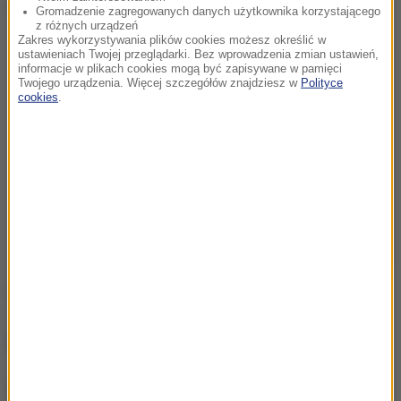
Dalsza część artykułu pod materiałem video:
Gromadzenie zagregowanych danych użytkownika korzystającego
z różnych urządzeń
Zakres wykorzystywania plików cookies możesz określić w
ustawieniach Twojej przeglądarki. Bez wprowadzenia zmian ustawień,
informacje w plikach cookies mogą być zapisywane w pamięci
Twojego urządzenia. Więcej szczegółów znajdziesz w
Polityce
cookies
.
Źródło: RMF FM
NAJWAŻNIEJSZE FAKTY
Mobilizacja po