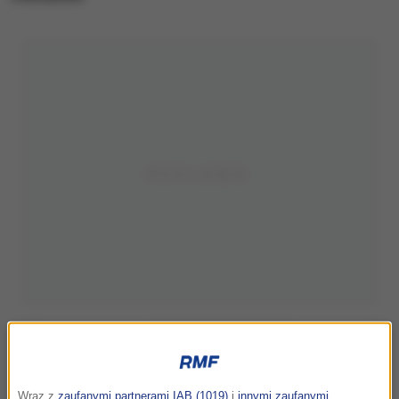
Wraz z
zaufanymi partnerami IAB (1019)
i
innymi zaufanymi