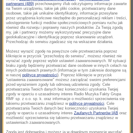
partnerami (489)
przechowujemy i/lub odczytujemy informacje zawarte
na Twoim urządzeniu, takie jak pliki cookie, przetwarzamy dane
osobowe, takie jak unikalne identyfikatory, informacje przesyłane
przez urządzenia końcowe niezbędne do personalizacji reklam i treści,
udostępnienie funkcji mediów społecznościowych pomiaru ruchu jak
również dla rozwoju i poprawny naszych produktów. Za Twoją zgodą
my, jak i partnerzy możemy wykorzystywać precyzyjne dane
geolokalizacyjne i identyfikację poprzez skanowanie urządzeń.
Przechodząc do serwisu zgadzasz się na wskazane działania.
Możesz wyrazić zgodę na powyższe cele przetwarzania poprzez
kliknięcie w przycisk "przechodzę do serwisu", możesz również nie
wyrażać zgody poprzez wybór ustawień zaawansowanych. W sytuacji
W ministerialnych magazynach jest jedynie 60
braku zgody będziemy przetwarzać dane osobowe w innych celach na
respiratorów.
Dopiero dziś mają być podpisane ich
innych podstawach prawnych (informacje w tym zakresie dostępne są
w naszej
polityce prywatności
). Poprzez kliknięcie w przycisk
odbiory, mimo że pierwszy sprzęt od firmy E&K miał
"ustawienia zaawansowane" możesz zarządzać swoimi preferencjami
przed wyrażeniem zgody lub odmową udzielenia zgody. Cele
trafić już w marcu. Dostawca poinformował też, że
przetwarzania Twoich danych bez konieczności uzyskania Twojej
zgody w oparciu o uzasadniony interes Radio Muzyka Fakty Grupa
kolejnych 140 urządzeń dotrze 3 i 5 lipca.
RMF sp. z o.o. sp. k. oraz informacje o możliwości sprzeciwienia się
takiemu przetwarzaniu znajdziesz w
polityce prywatności
. Cele
przetwarzania Twoich danych bez konieczności uzyskania Twojej
Kolejna dostawa - ponad 600 sztuk - miałaby się
zgody w oparciu o uzasadniony interes
Zaufanych Partnerów IAB
oraz
możliwość sprzeciwienia się takiemu przetwarzaniu znajdziesz w
opóźnić do sierpnia, dlatego ministerstwo
ustawieniach zaawansowanych.
zrezygnowało z dostawy respiratorów tego typu.
Zgoda jest dobrowolna i możesz ją w dowolnym momencie wycofać,