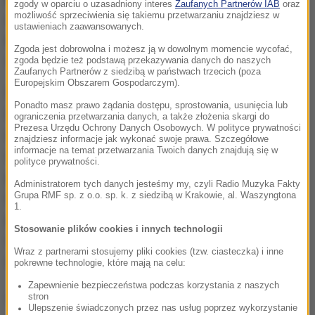
zgody w oparciu o uzasadniony interes
Zaufanych Partnerów IAB
oraz
możliwość sprzeciwienia się takiemu przetwarzaniu znajdziesz w
najbliższych dniach powstanie koalicja co najmniej
ustawieniach zaawansowanych.
kilkunastu gmin, które zorganizują referendum 4
Zgoda jest dobrowolna i możesz ją w dowolnym momencie wycofać,
czerwca.
zgoda będzie też podstawą przekazywania danych do naszych
Zaufanych Partnerów z siedzibą w państwach trzecich (poza
Europejskim Obszarem Gospodarczym).
Samorządowcy liczą na to, że historyczne
Ponadto masz prawo żądania dostępu, sprostowania, usunięcia lub
nawiązanie pozytywnie wpłynie na frekwencję. Jak
ograniczenia przetwarzania danych, a także złożenia skargi do
Prezesa Urzędu Ochrony Danych Osobowych. W polityce prywatności
usłyszał dziennikarz RMF FM Patryk Michalski,
znajdziesz informacje jak wykonać swoje prawa. Szczegółowe
informacje na temat przetwarzania Twoich danych znajdują się w
również wielu mieszkańców gmin, które mają być
polityce prywatności.
przyłączone do stolicy domagają się głosowania. W
Administratorem tych danych jesteśmy my, czyli Radio Muzyka Fakty
najbliższych dniach samorządy zamierzają
Grupa RMF sp. z o.o. sp. k. z siedzibą w Krakowie, al. Waszyngtona
1.
przyjmować uchwały o przeprowadzeniu
Stosowanie plików cookies i innych technologii
referendów, a czy do nich dojdzie zależy m.in. od
Wraz z partnerami stosujemy pliki cookies (tzw. ciasteczka) i inne
decyzji wojewody mazowieckiego.
pokrewne technologie, które mają na celu:
Zapewnienie bezpieczeństwa podczas korzystania z naszych
(az)
stron
Ulepszenie świadczonych przez nas usług poprzez wykorzystanie