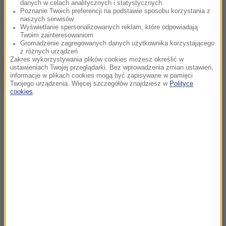
danych w celach analitycznych i statystycznych
Poznanie Twoich preferencji na podstawie sposobu korzystania z
naszych serwisów
Źródło: RMF FM
Wyświetlanie spersonalizowanych reklam, które odpowiadają
Twoim zainteresowaniom
Gromadzenie zagregowanych danych użytkownika korzystającego
z różnych urządzeń
chcesz widzieć więcej artykułów od RMF24?
dodaj w
Zakres wykorzystywania plików cookies możesz określić w
Google
ustawieniach Twojej przeglądarki. Bez wprowadzenia zmian ustawień,
informacje w plikach cookies mogą być zapisywane w pamięci
Twojego urządzenia. Więcej szczegółów znajdziesz w
Polityce
cookies
.