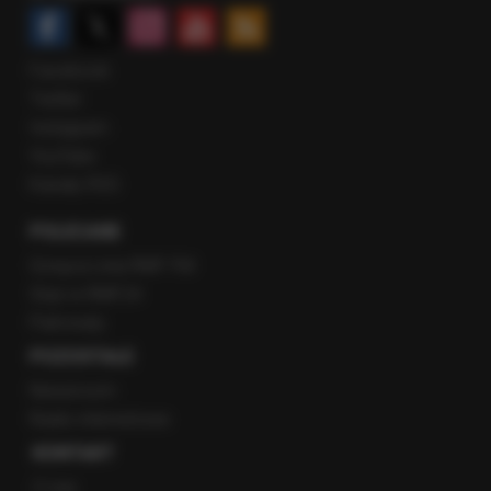
Facebook
Twitter
Instagram
YouTube
Kanały RSS
POLECANE
Gorąca Linia RMF FM
Staż w RMF24
Patronaty
POZOSTAŁE
Newsroom
Radio internetowe
KONTAKT
O nas