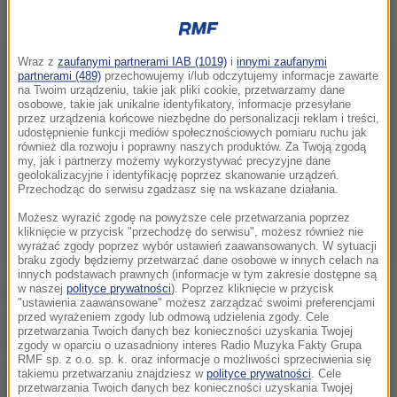
Wraz z
zaufanymi partnerami IAB (1019)
i
innymi zaufanymi
partnerami (489)
przechowujemy i/lub odczytujemy informacje zawarte
na Twoim urządzeniu, takie jak pliki cookie, przetwarzamy dane
osobowe, takie jak unikalne identyfikatory, informacje przesyłane
przez urządzenia końcowe niezbędne do personalizacji reklam i treści,
udostępnienie funkcji mediów społecznościowych pomiaru ruchu jak
również dla rozwoju i poprawny naszych produktów. Za Twoją zgodą
my, jak i partnerzy możemy wykorzystywać precyzyjne dane
geolokalizacyjne i identyfikację poprzez skanowanie urządzeń.
Przechodząc do serwisu zgadzasz się na wskazane działania.
Możesz wyrazić zgodę na powyższe cele przetwarzania poprzez
kliknięcie w przycisk "przechodzę do serwisu", możesz również nie
wyrażać zgody poprzez wybór ustawień zaawansowanych. W sytuacji
braku zgody będziemy przetwarzać dane osobowe w innych celach na
innych podstawach prawnych (informacje w tym zakresie dostępne są
w naszej
polityce prywatności
). Poprzez kliknięcie w przycisk
Przeprowadzenie referendum tego dnia chciałyby też
"ustawienia zaawansowane" możesz zarządzać swoimi preferencjami
m.in. samorządy w Pruszkowie, Nieporęcie, Ożarowie
przed wyrażeniem zgody lub odmową udzielenia zgody. Cele
przetwarzania Twoich danych bez konieczności uzyskania Twojej
Mazowieckim i Piasecznie. Myślą nad tym również
zgody w oparciu o uzasadniony interes Radio Muzyka Fakty Grupa
RMF sp. z o.o. sp. k. oraz informacje o możliwości sprzeciwienia się
władze Mińska Mazowieckiego i Milanówka.
takiemu przetwarzaniu znajdziesz w
polityce prywatności
. Cele
przetwarzania Twoich danych bez konieczności uzyskania Twojej
Burmistrz Podkowy Leśnej ma nadzieję, że w