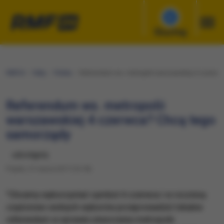
Słuchaj
RMF24
Fakty
Polska
Referendum ws. metropolii warszawskiej 4 czerwc
Referendum ws. metropolii
warszawskiej 4 czerwca? Chcą tego
samorządy
udostępnij
Piątek, 31 marca 2017 (16:18)
"Chcemy wykorzystać symbol 4 czerwca i w rocznicę
częściowo wolnych wyborów przeprowadzić lokalne
referendum w sprawie utworzenia metropolii