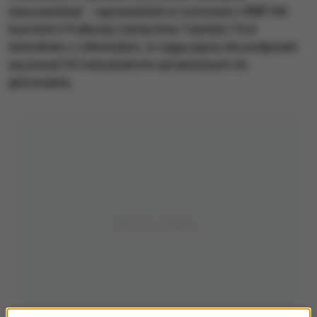
warszawskiej" - zapowiedział w rozmowie z RMF FM
burmistrz Podkowy Leśnej Artur Tasiński. Pod
wnioskiem o referendum, w ciągu pięciu dni podpisało
się ponad 30 mieszkańców uprawnionych do
głosowania.