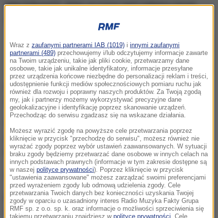
Potrójny zarzut usiłowania zabójstwa usłyszał 60-letni Edward D., który
Wraz z
zaufanymi partnerami IAB (1019)
i
innymi zaufanymi
wczoraj ranił siekierą swoją żonę i dwóch synów.
partnerami (489)
przechowujemy i/lub odczytujemy informacje zawarte
na Twoim urządzeniu, takie jak pliki cookie, przetwarzamy dane
osobowe, takie jak unikalne identyfikatory, informacje przesyłane
Jak donosi reporter RMF FM Piotr Bułakowski, 60-
przez urządzenia końcowe niezbędne do personalizacji reklam i treści,
udostępnienie funkcji mediów społecznościowych pomiaru ruchu jak
latek nie przyznał się do winy, odmówił również
również dla rozwoju i poprawny naszych produktów. Za Twoją zgodą
złożenia w tej sprawie wyjaśnień.
my, jak i partnerzy możemy wykorzystywać precyzyjne dane
geolokalizacyjne i identyfikację poprzez skanowanie urządzeń.
Przechodząc do serwisu zgadzasz się na wskazane działania.
Według śledczych,
mężczyzna zaatakował swoją
Możesz wyrazić zgodę na powyższe cele przetwarzania poprzez
39-letnią żonę i dwóch synów w wieku 15 i 11 lat
.
kliknięcie w przycisk "przechodzę do serwisu", możesz również nie
wyrażać zgody poprzez wybór ustawień zaawansowanych. W sytuacji
Każde z nich uderzył kilkukrotnie siekierą w głowę.
braku zgody będziemy przetwarzać dane osobowe w innych celach na
innych podstawach prawnych (informacje w tym zakresie dostępne są
w naszej
polityce prywatności
). Poprzez kliknięcie w przycisk
Stan zdrowia kobiety i 11-latka jest nadal krytyczny.
"ustawienia zaawansowane" możesz zarządzać swoimi preferencjami
przed wyrażeniem zgody lub odmową udzielenia zgody. Cele
przetwarzania Twoich danych bez konieczności uzyskania Twojej
Do sądu trafił już wniosek o trzymiesięczny areszt
zgody w oparciu o uzasadniony interes Radio Muzyka Fakty Grupa
RMF sp. z o.o. sp. k. oraz informacje o możliwości sprzeciwienia się
dla 60-latka. Za każdy z trzech postawionych mu
takiemu przetwarzaniu znajdziesz w
polityce prywatności
. Cele