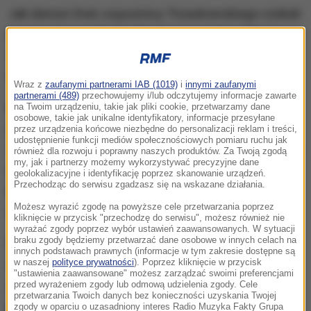
Jak donosi Onet, sojusznicy Trzaskowskiego czekali
na powrót prezydenta Warszawy z urlopu. Ma się
spotkać z szefem PO Borysem Budką i przedstawić
mu swoje plany.
Wraz z
zaufanymi partnerami IAB (1019)
i
innymi zaufanymi
partnerami (489)
przechowujemy i/lub odczytujemy informacje zawarte
Nowy ruch - roboczo nazywany "Nową
na Twoim urządzeniu, takie jak pliki cookie, przetwarzamy dane
osobowe, takie jak unikalne identyfikatory, informacje przesyłane
Solidarnością"
- ma wystartować 5 września.
przez urządzenia końcowe niezbędne do personalizacji reklam i treści,
udostępnienie funkcji mediów społecznościowych pomiaru ruchu jak
Trzaskowski zaznaczał, że ma on być niepolityczny i
również dla rozwoju i poprawny naszych produktów. Za Twoją zgodą
my, jak i partnerzy możemy wykorzystywać precyzyjne dane
nie będzie konkurencją dla innych partii. Były
geolokalizacyjne i identyfikację poprzez skanowanie urządzeń.
Przechodząc do serwisu zgadzasz się na wskazane działania.
kandydat na prezydenta pozostanie
Możesz wyrazić zgodę na powyższe cele przetwarzania poprzez
wiceprzewodniczącym PO.
kliknięcie w przycisk "przechodzę do serwisu", możesz również nie
wyrażać zgody poprzez wybór ustawień zaawansowanych. W sytuacji
braku zgody będziemy przetwarzać dane osobowe w innych celach na
Politycy Koalicji Obywatelskiej obawiają się, że
innych podstawach prawnych (informacje w tym zakresie dostępne są
część ich członków, np. samorządowcy, mogą z
w naszej
polityce prywatności
). Poprzez kliknięcie w przycisk
"ustawienia zaawansowane" możesz zarządzać swoimi preferencjami
czasem przejść do ruchu Trzaskowskiego.
W PO
przed wyrażeniem zgody lub odmową udzielenia zgody. Cele
przetwarzania Twoich danych bez konieczności uzyskania Twojej
pojawił się nawet pomysł formalnego zakazu
zgody w oparciu o uzasadniony interes Radio Muzyka Fakty Grupa