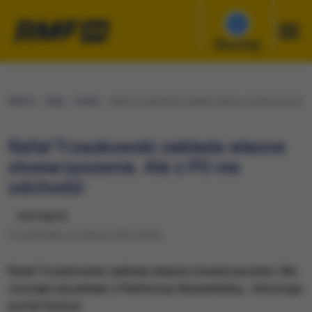
Słuchaj
RMF24
Fakty
Polska
Rafał Trzaskowski zakłada własne stowarzyszenie. 
Rafał Trzaskowski zakłada własne
stowarzyszenie. Ale z PO nie
odchodzi
udostępnij
Poniedziałek, 24 sierpnia 2020 (18:04)
​Rafał Trzaskowski zakłada własne stowarzyszenie. Nie
rozstaje się jednak z Platformą Obywatelską - informuje
portal Onet.pl.