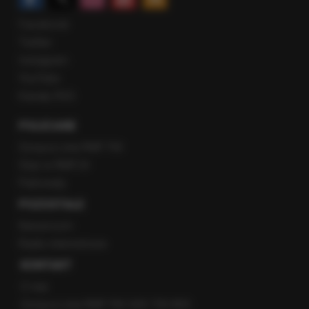
Facebook
Twitter
Instagram
YouTube
Kanały RSS
POLECANE
Gorąca Linia RMF FM
Staż w RMF24
Patronaty
POZOSTAŁE
Newsroom
Radio internetowe
KONTAKT
O nas
Gorąca Linia RMF FM: 600 700 800