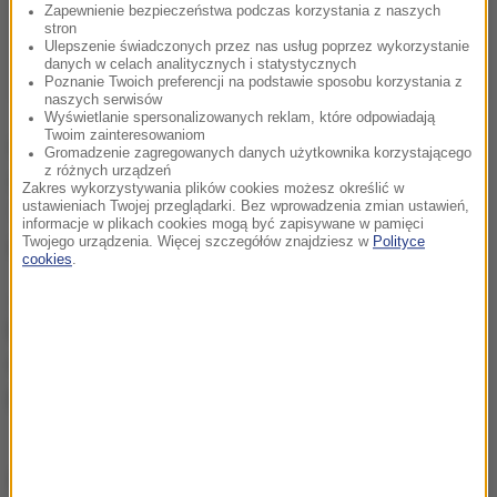
Zapewnienie bezpieczeństwa podczas korzystania z naszych
stron
Ulepszenie świadczonych przez nas usług poprzez wykorzystanie
danych w celach analitycznych i statystycznych
Poznanie Twoich preferencji na podstawie sposobu korzystania z
naszych serwisów
Wyświetlanie spersonalizowanych reklam, które odpowiadają
Twoim zainteresowaniom
Uważam, że powinien powstać ruch, skupiający m.in.
Gromadzenie zagregowanych danych użytkownika korzystającego
z różnych urządzeń
samorządowców, którego liderem będzie Rafał
Zakres wykorzystywania plików cookies możesz określić w
ustawieniach Twojej przeglądarki. Bez wprowadzenia zmian ustawień,
Trzaskowski. Liczę na to
- mówił Piszko w rozmowie
informacje w plikach cookies mogą być zapisywane w pamięci
z "Gazetą Wyborczą".
Twojego urządzenia. Więcej szczegółów znajdziesz w
Polityce
cookies
.
Jak podaje Onet, na razie ruch Trzaskowskiego
będzie się skupiał na zbieraniu podpisów pod
obywatelskimi projektami ustaw, m.in. dotyczącym
podwyższenia kwoty wolnej od podatku.
Źródło: RMF24