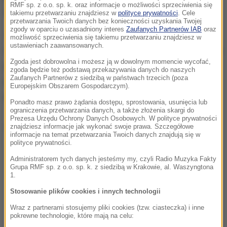
RMF sp. z o.o. sp. k. oraz informacje o możliwości sprzeciwienia się
wstępowania do ruchu byłych członków KO.
takiemu przetwarzaniu znajdziesz w
polityce prywatności
. Cele
przetwarzania Twoich danych bez konieczności uzyskania Twojej
zgody w oparciu o uzasadniony interes
Zaufanych Partnerów IAB
oraz
Szefostwo PO jest także zaniepokojone możliwym
możliwość sprzeciwienia się takiemu przetwarzaniu znajdziesz w
ustawieniach zaawansowanych.
rozpadem ugrupowania. Po aferze z podwyżkami dla
Zgoda jest dobrowolna i możesz ją w dowolnym momencie wycofać,
polityków - które Borys Budka kazał początkowo
zgoda będzie też podstawą przekazywania danych do naszych
Zaufanych Partnerów z siedzibą w państwach trzecich (poza
poprzeć - z członkostwa zrezygnowali niektórzy
Europejskim Obszarem Gospodarczym).
politycy, m.in. burmistrz Kłodzka Michał Piszko.
Ponadto masz prawo żądania dostępu, sprostowania, usunięcia lub
ograniczenia przetwarzania danych, a także złożenia skargi do
Prezesa Urzędu Ochrony Danych Osobowych. W polityce prywatności
Dalsza część artykułu pod materiałem video:
znajdziesz informacje jak wykonać swoje prawa. Szczegółowe
informacje na temat przetwarzania Twoich danych znajdują się w
polityce prywatności.
Administratorem tych danych jesteśmy my, czyli Radio Muzyka Fakty
Grupa RMF sp. z o.o. sp. k. z siedzibą w Krakowie, al. Waszyngtona
1.
Stosowanie plików cookies i innych technologii
Wraz z partnerami stosujemy pliki cookies (tzw. ciasteczka) i inne
pokrewne technologie, które mają na celu: