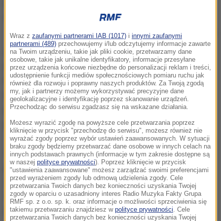
Prezydent Andrzej Duda
Wraz z
zaufanymi partnerami IAB (1017)
i
innymi zaufanymi
partnerami (489)
przechowujemy i/lub odczytujemy informacje zawarte
Andrzej Duda nie rozmawiał z dziennikarzami.
na Twoim urządzeniu, takie jak pliki cookie, przetwarzamy dane
osobowe, takie jak unikalne identyfikatory, informacje przesyłane
Relacjonując jego odwiedziny w Muzeum Izbie
przez urządzenia końcowe niezbędne do personalizacji reklam i treści,
udostępnienie funkcji mediów społecznościowych pomiaru ruchu jak
Pamięci Kopalni Wujek prezydent Katowic Marcin
również dla rozwoju i poprawny naszych produktów. Za Twoją zgodą
my, jak i partnerzy możemy wykorzystywać precyzyjne dane
Krupa mówił, że wizyta prezydenta "była takim
geolokalizacyjne i identyfikację poprzez skanowanie urządzeń.
Przechodząc do serwisu zgadzasz się na wskazane działania.
powrotem do przeszłości, do tragicznych dni, chwil
przy i na terenie kopalni Wujek".
Możesz wyrazić zgodę na powyższe cele przetwarzania poprzez
kliknięcie w przycisk "przechodzę do serwisu", możesz również nie
wyrażać zgody poprzez wybór ustawień zaawansowanych. W sytuacji
braku zgody będziemy przetwarzać dane osobowe w innych celach na
Pan prezydent został oprowadzony przez
innych podstawach prawnych (informacje w tym zakresie dostępne są
w naszej
polityce prywatności
). Poprzez kliknięcie w przycisk
pracowników muzeum, pytał o wiele szczegółów
"ustawienia zaawansowane" możesz zarządzać swoimi preferencjami
przed wyrażeniem zgody lub odmową udzielenia zgody. Cele
związanych z tamtymi czasami i obecnym
przetwarzania Twoich danych bez konieczności uzyskania Twojej
zgody w oparciu o uzasadniony interes Radio Muzyka Fakty Grupa
funkcjonowaniem izby pamięci. Wie m.in. o różnych
RMF sp. z o.o. sp. k. oraz informacje o możliwości sprzeciwienia się
problemach; na pewno wspólnie będziemy działali,
takiemu przetwarzaniu znajdziesz w
polityce prywatności
. Cele
przetwarzania Twoich danych bez konieczności uzyskania Twojej