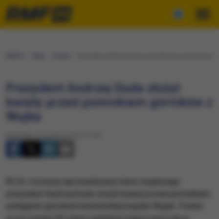
RMF24
Fakty
Polska
Prezydent Andrzej Duda złożył kwiaty przed pomnik
Prezydent Andrzej Duda złożył
kwiaty przed pomnikiem górników z
Wujka
Niedziela, 13 grudnia 2015 (15:16)
W 34. rocznicę wprowadzenia stanu wojennego
prezydent Andrzej Duda złożył kwiaty przed pomnikiem
poległych górników katowickiej kopalni Wujek. Potem
przez ponad 20 minut zwiedzał mieszczące się w