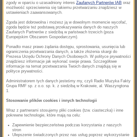
żeby pamięć o górnikach z Wujka nigdy nie była
zgody w oparciu o uzasadniony interes
Zaufanych Partnerów IAB
oraz
możliwość sprzeciwienia się takiemu przetwarzaniu znajdziesz w
zapomniana
- powiedział prezydent Katowic.
ustawieniach zaawansowanych.
Zgoda jest dobrowolna i możesz ją w dowolnym momencie wycofać,
zgoda będzie też podstawą przekazywania danych do naszych
Wojewoda śląski Jarosław Wieczorek zapewnił, że
Zaufanych Partnerów z siedzibą w państwach trzecich (poza
podczas wizyty prezydenta w Katowicach nie były
Europejskim Obszarem Gospodarczym).
poruszane bieżące tematy, np. związane z
Ponadto masz prawo żądania dostępu, sprostowania, usunięcia lub
ograniczenia przetwarzania danych, a także złożenia skargi do
problemami górnictwa.
Prezesa Urzędu Ochrony Danych Osobowych. W polityce prywatności
znajdziesz informacje jak wykonać swoje prawa. Szczegółowe
informacje na temat przetwarzania Twoich danych znajdują się w
polityce prywatności.
Nocą z 12 na 13 grudnia 1981 r. wprowadzono w
Polsce stan wojenny. Mieszkańcom ograniczono
Administratorem tych danych jesteśmy my, czyli Radio Muzyka Fakty
Grupa RMF sp. z o.o. sp. k. z siedzibą w Krakowie, al. Waszyngtona
podstawowe prawa obywatelskie. W jego wyniku
1.
śmierć poniosło ok. 100 osób, aresztowano lub
Stosowanie plików cookies i innych technologii
internowano łącznie ponad 10 tys. Stan wojenny
Wraz z partnerami stosujemy pliki cookies (tzw. ciasteczka) i inne
pokrewne technologie, które mają na celu:
został zawieszony 31 grudnia 1982 r., a 22 lipca 1983
Zapewnienie bezpieczeństwa podczas korzystania z naszych
r. - odwołany.
stron
Ulepszenie świadczonych przez nas usług poprzez wykorzystanie