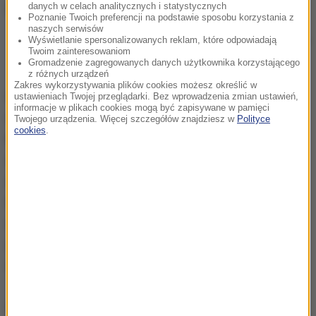
danych w celach analitycznych i statystycznych
Poznanie Twoich preferencji na podstawie sposobu korzystania z
naszych serwisów
Prezydent Andrzej Duda
Wyświetlanie spersonalizowanych reklam, które odpowiadają
Twoim zainteresowaniom
Gromadzenie zagregowanych danych użytkownika korzystającego
z różnych urządzeń
Zakres wykorzystywania plików cookies możesz określić w
Górnicy z Wujka zastrajkowali 13 grudnia 1981 r.,
ustawieniach Twojej przeglądarki. Bez wprowadzenia zmian ustawień,
informacje w plikach cookies mogą być zapisywane w pamięci
domagając się uwolnienia przewodniczącego
Twojego urządzenia. Więcej szczegółów znajdziesz w
Polityce
cookies
.
kopalnianej Solidarności Jana Ludwiczaka. Potem
zażądali też m.in. zniesienia stanu wojennego i
zwolnienia wszystkich internowanych. 16 grudnia
milicja i wojsko otoczyły kopalnię. W czasie
szturmowania zakładu padły strzały. Na miejscu
zginęło sześciu górników, trzej inni zmarli później
wskutek odniesionych ran.
W wyniku pacyfikacji kopalni życie stracili: Józef