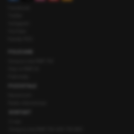
Facebook
Twitter
Instagram
YouTube
Kanały RSS
POLECANE
Gorąca Linia RMF FM
Staż w RMF24
Patronaty
POZOSTAŁE
Newsroom
Radio internetowe
KONTAKT
O nas
Gorąca Linia RMF FM: 600 700 800