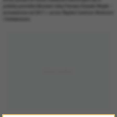
pobliżu pomnika Muzeum Izbę Pamięci Kopalni Wujek –
prowadzone od 2011 r. przez Śląskie Centrum Wolności
i Solidarności.