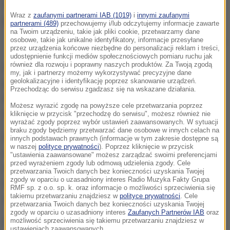
Wraz z
zaufanymi partnerami IAB (1019)
i
innymi zaufanymi
partnerami (489)
przechowujemy i/lub odczytujemy informacje zawarte
na Twoim urządzeniu, takie jak pliki cookie, przetwarzamy dane
osobowe, takie jak unikalne identyfikatory, informacje przesyłane
Prezydent Andrzej Duda i szef MON Antoni Macierewicz
przez urządzenia końcowe niezbędne do personalizacji reklam i treści,
udostępnienie funkcji mediów społecznościowych pomiaru ruchu jak
również dla rozwoju i poprawny naszych produktów. Za Twoją zgodą
Od kilku tygodni - po wszczęciu przez SKW
my, jak i partnerzy możemy wykorzystywać precyzyjne dane
geolokalizacyjne i identyfikację poprzez skanowanie urządzeń.
postępowania sprawdzającego - generał Jarosław
Przechodząc do serwisu zgadzasz się na wskazane działania.
Kraszewski nie ma dostępu do informacji
Możesz wyrazić zgodę na powyższe cele przetwarzania poprzez
niejawnych i nie może wykonywać obowiązków.
kliknięcie w przycisk "przechodzę do serwisu", możesz również nie
wyrażać zgody poprzez wybór ustawień zaawansowanych. W sytuacji
braku zgody będziemy przetwarzać dane osobowe w innych celach na
Do spotkania z urzędnikami MON doszło 23
innych podstawach prawnych (informacje w tym zakresie dostępne są
w naszej
polityce prywatności
). Poprzez kliknięcie w przycisk
czerwca. Mieli oni wtedy przedstawić ponad
"ustawienia zaawansowane" możesz zarządzać swoimi preferencjami
przed wyrażeniem zgody lub odmową udzielenia zgody. Cele
dwadzieścia propozycji generalskich awansów.
przetwarzania Twoich danych bez konieczności uzyskania Twojej
zgody w oparciu o uzasadniony interes Radio Muzyka Fakty Grupa
Generał Jarosław Kraszewski miał odmówić ich
RMF sp. z o.o. sp. k. oraz informacje o możliwości sprzeciwienia się
takiemu przetwarzaniu znajdziesz w
polityce prywatności
. Cele
zaakceptowania.
przetwarzania Twoich danych bez konieczności uzyskania Twojej
zgody w oparciu o uzasadniony interes
Zaufanych Partnerów IAB
oraz
możliwość sprzeciwienia się takiemu przetwarzaniu znajdziesz w
Według informacji dziennikarza RMF FM, powodem
ustawieniach zaawansowanych.