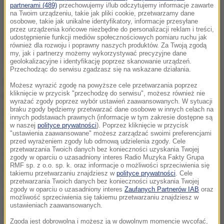
partnerami (489)
przechowujemy i/lub odczytujemy informacje zawarte
na Twoim urządzeniu, takie jak pliki cookie, przetwarzamy dane
osobowe, takie jak unikalne identyfikatory, informacje przesyłane
przez urządzenia końcowe niezbędne do personalizacji reklam i treści,
udostępnienie funkcji mediów społecznościowych pomiaru ruchu jak
również dla rozwoju i poprawny naszych produktów. Za Twoją zgodą
my, jak i partnerzy możemy wykorzystywać precyzyjne dane
geolokalizacyjne i identyfikację poprzez skanowanie urządzeń.
Przechodząc do serwisu zgadzasz się na wskazane działania.
Rzecznik prasowy wielkopolskiej policji Andrzej
Możesz wyrazić zgodę na powyższe cele przetwarzania poprzez
kliknięcie w przycisk "przechodzę do serwisu", możesz również nie
Borowiak poinformował, że 14-latka z podejrzeniem
wyrażać zgody poprzez wybór ustawień zaawansowanych. W sytuacji
zatrucia narkotykami trafiła do szpitala w minionym
braku zgody będziemy przetwarzać dane osobowe w innych celach na
innych podstawach prawnych (informacje w tym zakresie dostępne są
tygodniu.
w naszej
polityce prywatności
). Poprzez kliknięcie w przycisk
"ustawienia zaawansowane" możesz zarządzać swoimi preferencjami
przed wyrażeniem zgody lub odmową udzielenia zgody. Cele
przetwarzania Twoich danych bez konieczności uzyskania Twojej
Pogotowie zabrało ją w środę do szpitala z jednej z
zgody w oparciu o uzasadniony interes Radio Muzyka Fakty Grupa
RMF sp. z o.o. sp. k. oraz informacje o możliwości sprzeciwienia się
klatek schodowych. Jej stan zaczął się pogarszać aż
takiemu przetwarzaniu znajdziesz w
polityce prywatności
. Cele
przetwarzania Twoich danych bez konieczności uzyskania Twojej
do krytycznego, w którym jest do dzisiaj. Od
zgody w oparciu o uzasadniony interes
Zaufanych Partnerów IAB
oraz
następnego dnia zaczęliśmy zatrzymywać osoby,
możliwość sprzeciwienia się takiemu przetwarzaniu znajdziesz w
ustawieniach zaawansowanych.
które miały związek z tą sprawą, w tym
Zgoda jest dobrowolna i możesz ją w dowolnym momencie wycofać,