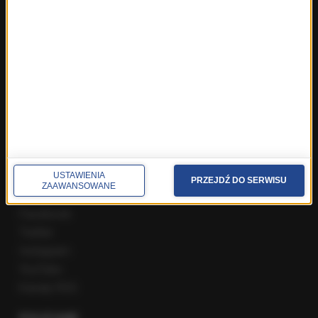
Fakty z Zakopanego
ROZMOWY W RMF FM
Najnowsze rozmowy w RMF FM
Rozmowa o 7:00 w RMF FM i Radiu RMF24
Poranna rozmowa w RMF FM
Popołudniowa rozmowa w RMF FM
Gość Krzysztofa Ziemca w RMF FM
Rozmowy w Radiu RMF24
SPOŁECZNOŚĆ
USTAWIENIA
PRZEJDŹ DO SERWISU
ZAAWANSOWANE
Facebook
Twitter
Instagram
YouTube
Kanały RSS