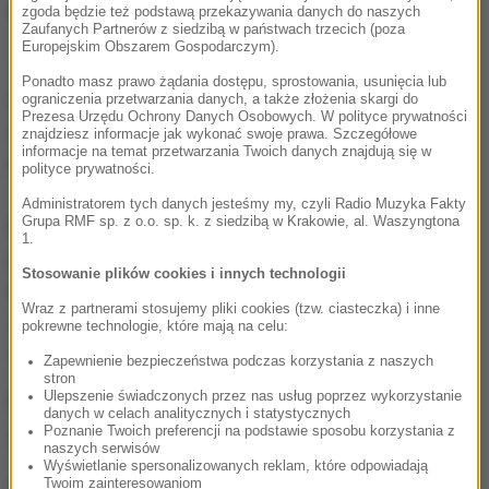
przekazujących sobie narkotyki
- relacjonował.
zgoda będzie też podstawą przekazywania danych do naszych
Zaufanych Partnerów z siedzibą w państwach trzecich (poza
Europejskim Obszarem Gospodarczym).
Jak dodał, dotąd zatrzymane zostały dwie 16-latki,
Ponadto masz prawo żądania dostępu, sprostowania, usunięcia lub
które trafiły do ośrodka dla nieletnich, 17-latek, który
ograniczenia przetwarzania danych, a także złożenia skargi do
Prezesa Urzędu Ochrony Danych Osobowych. W polityce prywatności
rozprowadzał narkotyki i trafił do aresztu oraz dwie
znajdziesz informacje jak wykonać swoje prawa. Szczegółowe
informacje na temat przetwarzania Twoich danych znajdują się w
inne osoby w wieku 22 i 25 lat.
polityce prywatności.
Administratorem tych danych jesteśmy my, czyli Radio Muzyka Fakty
Grupa RMF sp. z o.o. sp. k. z siedzibą w Krakowie, al. Waszyngtona
Borowiak powiedział, że badania krwi 14-latki
1.
potwierdziły, że wcześniej dziewczyna zażywała
Stosowanie plików cookies i innych technologii
marihuanę.
Czekamy jeszcze na dodatkowe badania
Wraz z partnerami stosujemy pliki cookies (tzw. ciasteczka) i inne
toksykologiczne, ale na razie nie ma mowy o
pokrewne technologie, które mają na celu:
dopalaczach
- podał.
Zapewnienie bezpieczeństwa podczas korzystania z naszych
stron
Ulepszenie świadczonych przez nas usług poprzez wykorzystanie
Policja nie wyklucza kolejnych zatrzymań
danych w celach analitycznych i statystycznych
Poznanie Twoich preferencji na podstawie sposobu korzystania z
związanych z tą sprawą.
naszych serwisów
Wyświetlanie spersonalizowanych reklam, które odpowiadają
Gorąca Linia RMF FM
jest do Waszej dyspozycji!
Twoim zainteresowaniom