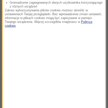
Gromadzenie zagregowanych danych użytkownika korzystającego
Przez całą dobę czekamy na informacje od Was,
z różnych urządzeń
Zakres wykorzystywania plików cookies możesz określić w
zdjęcia i filmy.
ustawieniach Twojej przeglądarki. Bez wprowadzenia zmian ustawień,
informacje w plikach cookies mogą być zapisywane w pamięci
Twojego urządzenia. Więcej szczegółów znajdziesz w
Polityce
cookies
.
Możecie dzwonić, wysyłać SMS-y lub MMS-y na
numer 600 700 800, pisać na adres mailowy
fakty@rmf.fm
albo skorzystać z
formularza WWW
.
(mn)
Źródło: RMF/PAP
NAJWAŻNIEJSZE FAKTY
Dwaj młodzi hakerzy w
rękach policji. Jak działali?
Karol Nawrocki oczami