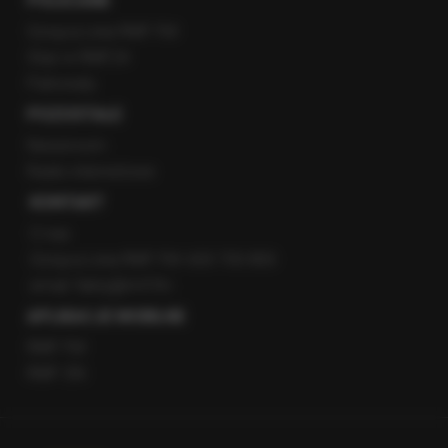
POLECANE
Gorąca Linia RMF FM
Staż w RMF24
Patronaty
POZOSTAŁE
Newsroom
Radio internetowe
KONTAKT
O nas
Gorąca Linia RMF FM: 600 700 800
email: fakty@rmf.fm
APLIKACJE MOBILNE
RMF FM
RMF ON