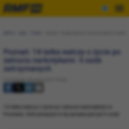
RMF24
Fakty
Polska
Poznań: 14-latka walczy o życie po zatruciu narkot
Poznań: 14-latka walczy o życie po
zatruciu narkotykami. 5 osób
zatrzymanych
Poniedziałek, 28 sierpnia 2017 (10:05)
14-latka walczy o życie po zatruciu narkotykami w
Poznaniu. Zatrzymanych w tej sprawie jest już 5 osób.