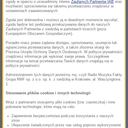
zgody w oparciu o uzasadniony interes
Zaufanych Partnerów IAB
oraz
możliwość sprzeciwienia się takiemu przetwarzaniu znajdziesz w
ustawieniach zaawansowanych.
Zgoda jest dobrowolna i możesz ją w dowolnym momencie wycofać,
zgoda będzie też podstawą przekazywania danych do naszych
Zaufanych Partnerów z siedzibą w państwach trzecich (poza
Europejskim Obszarem Gospodarczym).
Ponadto masz prawo żądania dostępu, sprostowania, usunięcia lub
ograniczenia przetwarzania danych, a także złożenia skargi do
Prezesa Urzędu Ochrony Danych Osobowych. W polityce prywatności
znajdziesz informacje jak wykonać swoje prawa. Szczegółowe
informacje na temat przetwarzania Twoich danych znajdują się w
polityce prywatności.
Administratorem tych danych jesteśmy my, czyli Radio Muzyka Fakty
Grupa RMF sp. z o.o. sp. k. z siedzibą w Krakowie, al. Waszyngtona
ZOBACZ:
Warszawa: Wyciek i zapłon gazu na
1.
Białołęce. Ewakuacja kilku domów i bloku
Stosowanie plików cookies i innych technologii
Wraz z partnerami stosujemy pliki cookies (tzw. ciasteczka) i inne
pokrewne technologie, które mają na celu:
Źródło: RMF FM
Zapewnienie bezpieczeństwa podczas korzystania z naszych
stron
pożar
Bytom
fajerwerki
Tagi:
Ulepszenie świadczonych przez nas usług poprzez wykorzystanie