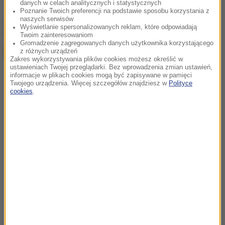
danych w celach analitycznych i statystycznych
Poznanie Twoich preferencji na podstawie sposobu korzystania z
naszych serwisów
chcesz widzieć więcej artykułów od RMF24?
dodaj w
Wyświetlanie spersonalizowanych reklam, które odpowiadają
Google
Twoim zainteresowaniom
Gromadzenie zagregowanych danych użytkownika korzystającego
z różnych urządzeń
Zakres wykorzystywania plików cookies możesz określić w
ustawieniach Twojej przeglądarki. Bez wprowadzenia zmian ustawień,
informacje w plikach cookies mogą być zapisywane w pamięci
Twojego urządzenia. Więcej szczegółów znajdziesz w
Polityce
cookies
.