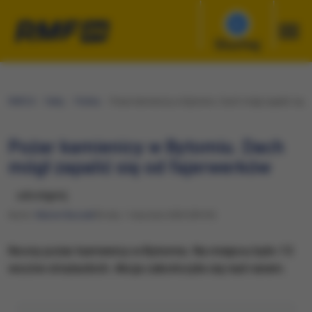
Słuchaj
RMF24
Fakty
Polska
Pożar kamienicy w Bytomiu. Dach mógł zapalić się 
Pożar kamienicy w Bytomiu. Dach
mógł zapalić się od fajerwerków
udostępnij
Autor:
Marcin Buczek
Środa, 1 stycznia 2020 (09:34)
Nocny pożar kamienicy w Bytomiu. Na miejscu było 15
wozów strażackich. Akcja zakończyła się nad ranem.