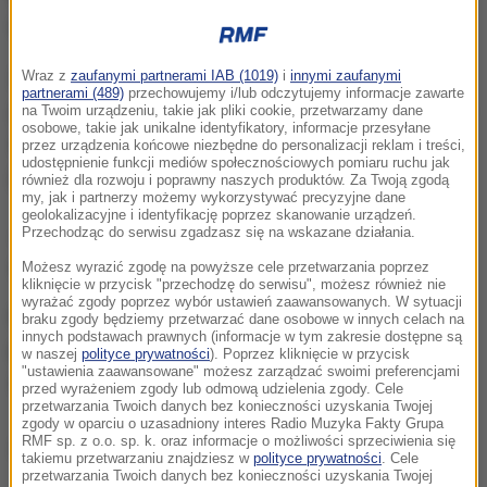
trwała ponad 3 godziny.
Z budynku ewakuowano 13 lokatorów, część z nich
Wraz z
zaufanymi partnerami IAB (1019)
i
innymi zaufanymi
partnerami (489)
przechowujemy i/lub odczytujemy informacje zawarte
już wróciła do siebie, pozostali noc spędzili u rodzin i
na Twoim urządzeniu, takie jak pliki cookie, przetwarzamy dane
osobowe, takie jak unikalne identyfikatory, informacje przesyłane
znajomych. Na razie niemożliwy jest powrót do
przez urządzenia końcowe niezbędne do personalizacji reklam i treści,
udostępnienie funkcji mediów społecznościowych pomiaru ruchu jak
jednego z mieszkań na poddaszu.
również dla rozwoju i poprawny naszych produktów. Za Twoją zgodą
my, jak i partnerzy możemy wykorzystywać precyzyjne dane
geolokalizacyjne i identyfikację poprzez skanowanie urządzeń.
Jedna osoba została poszkodowana - to lokator
Przechodząc do serwisu zgadzasz się na wskazane działania.
sąsiedniego budynku.
Możesz wyrazić zgodę na powyższe cele przetwarzania poprzez
kliknięcie w przycisk "przechodzę do serwisu", możesz również nie
wyrażać zgody poprzez wybór ustawień zaawansowanych. W sytuacji
Przyczynę pożaru będzie ustalać policja. Wstępnie
braku zgody będziemy przetwarzać dane osobowe w innych celach na
innych podstawach prawnych (informacje w tym zakresie dostępne są
przyjęto, że najprawdopodobniej dach mógł się
w naszej
polityce prywatności
). Poprzez kliknięcie w przycisk
"ustawienia zaawansowane" możesz zarządzać swoimi preferencjami
zapalić od fajerwerków.
przed wyrażeniem zgody lub odmową udzielenia zgody. Cele
przetwarzania Twoich danych bez konieczności uzyskania Twojej
zgody w oparciu o uzasadniony interes Radio Muzyka Fakty Grupa
RMF sp. z o.o. sp. k. oraz informacje o możliwości sprzeciwienia się
Dalsza część artykułu pod materiałem video:
takiemu przetwarzaniu znajdziesz w
polityce prywatności
. Cele
przetwarzania Twoich danych bez konieczności uzyskania Twojej