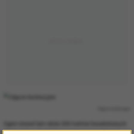
Zdjęcie ilustracyjne
Ogień strawił tam około 200 metrów kwadratowych
dachu. Akcja strażaków zaczęła się po północy i