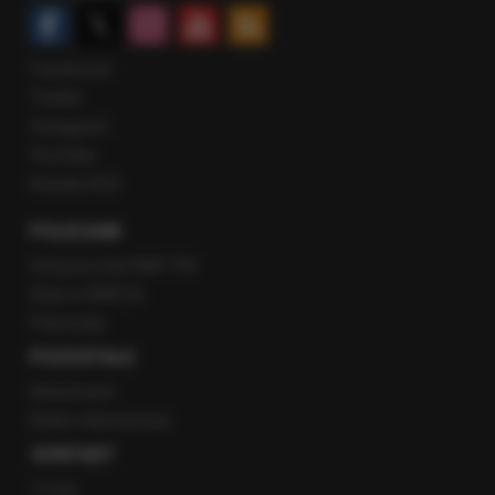
Facebook
Twitter
Instagram
YouTube
Kanały RSS
POLECANE
Gorąca Linia RMF FM
Staż w RMF24
Patronaty
POZOSTAŁE
Newsroom
Radio internetowe
KONTAKT
O nas