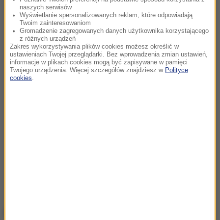
naszych serwisów
Wyświetlanie spersonalizowanych reklam, które odpowiadają
Twoim zainteresowaniom
Gromadzenie zagregowanych danych użytkownika korzystającego
z różnych urządzeń
Zakres wykorzystywania plików cookies możesz określić w
ustawieniach Twojej przeglądarki. Bez wprowadzenia zmian ustawień,
informacje w plikach cookies mogą być zapisywane w pamięci
Twojego urządzenia. Więcej szczegółów znajdziesz w
Polityce
cookies
.
NAJWAŻNIEJSZE FAKTY