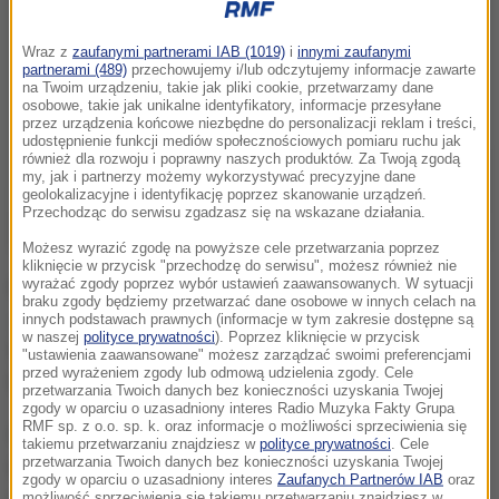
Wraz z
zaufanymi partnerami IAB (1019)
i
innymi zaufanymi
partnerami (489)
przechowujemy i/lub odczytujemy informacje zawarte
na Twoim urządzeniu, takie jak pliki cookie, przetwarzamy dane
osobowe, takie jak unikalne identyfikatory, informacje przesyłane
przez urządzenia końcowe niezbędne do personalizacji reklam i treści,
udostępnienie funkcji mediów społecznościowych pomiaru ruchu jak
również dla rozwoju i poprawny naszych produktów. Za Twoją zgodą
my, jak i partnerzy możemy wykorzystywać precyzyjne dane
geolokalizacyjne i identyfikację poprzez skanowanie urządzeń.
Przechodząc do serwisu zgadzasz się na wskazane działania.
Możesz wyrazić zgodę na powyższe cele przetwarzania poprzez
kliknięcie w przycisk "przechodzę do serwisu", możesz również nie
Awaria dotknęła większość placówek w całej Polsce.
wyrażać zgody poprzez wybór ustawień zaawansowanych. W sytuacji
braku zgody będziemy przetwarzać dane osobowe w innych celach na
Jak usłyszał nasz reporter w Centralnym Ośrodku
innych podstawach prawnych (informacje w tym zakresie dostępne są
w naszej
polityce prywatności
). Poprzez kliknięcie w przycisk
Informatyki, aktów zgonu nie można wystawić w
"ustawienia zaawansowane" możesz zarządzać swoimi preferencjami
przed wyrażeniem zgody lub odmową udzielenia zgody. Cele
trzech czwartych Urzędów Stanu Cywilnego.
przetwarzania Twoich danych bez konieczności uzyskania Twojej
zgody w oparciu o uzasadniony interes Radio Muzyka Fakty Grupa
RMF sp. z o.o. sp. k. oraz informacje o możliwości sprzeciwienia się
Awaria już została zdiagnozowana i ma zostać
takiemu przetwarzaniu znajdziesz w
polityce prywatności
. Cele
przetwarzania Twoich danych bez konieczności uzyskania Twojej
usunięta jutro do rana - zapewniają pracownicy
zgody w oparciu o uzasadniony interes
Zaufanych Partnerów IAB
oraz
możliwość sprzeciwienia się takiemu przetwarzaniu znajdziesz w