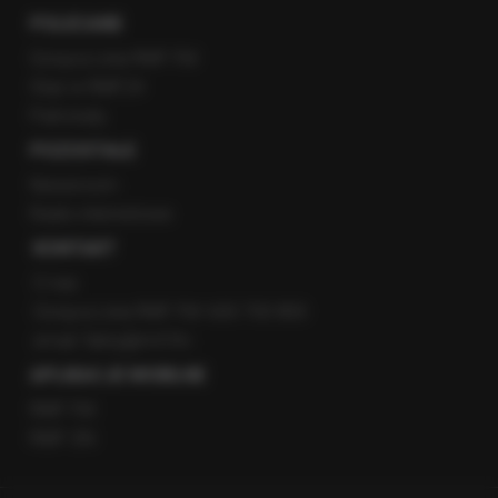
POLECANE
Gorąca Linia RMF FM
Staż w RMF24
Patronaty
POZOSTAŁE
Newsroom
Radio internetowe
KONTAKT
O nas
Gorąca Linia RMF FM: 600 700 800
email: fakty@rmf.fm
APLIKACJE MOBILNE
RMF FM
RMF ON