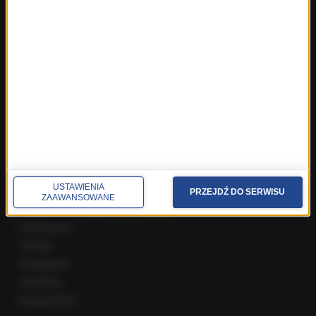
Fakty z Zakopanego
ROZMOWY W RMF FM
Najnowsze rozmowy w RMF FM
Rozmowa o 7:00 w RMF FM i Radiu RMF24
Poranna rozmowa w RMF FM
Popołudniowa rozmowa w RMF FM
Gość Krzysztofa Ziemca w RMF FM
Rozmowy w Radiu RMF24
SPOŁECZNOŚĆ
USTAWIENIA
PRZEJDŹ DO SERWISU
ZAAWANSOWANE
Facebook
Twitter
Instagram
YouTube
Kanały RSS