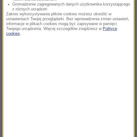
Gromadzenie zagregowanych danych użytkownika korzystającego
z różnych urządzeń
Zakres wykorzystywania plików cookies możesz określić w
ustawieniach Twojej przeglądarki. Bez wprowadzenia zmian ustawień,
informacje w plikach cookies mogą być zapisywane w pamięci
Twojego urządzenia. Więcej szczegółów znajdziesz w
Polityce
cookies
.
Źródło: RMF24/PAP
szkoła
Tagi:
NAJWAŻNIEJSZE FAKTY
Prawie pół tony
narkotyków. Spektakularna
akcja służb w Szczecinie