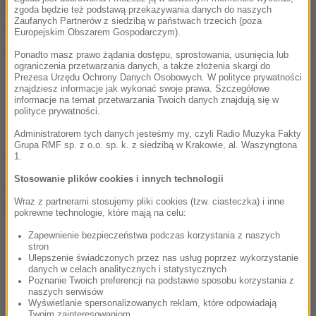
Doktora Jerzego Lackowskiego, byłego
zgoda będzie też podstawą przekazywania danych do naszych
Zaufanych Partnerów z siedzibą w państwach trzecich (poza
małopolskiego kuratora oświaty, zastanawia
Europejskim Obszarem Gospodarczym).
metodologia badania.
Założenie, że 89 proc. Polaków
Ponadto masz prawo żądania dostępu, sprostowania, usunięcia lub
ograniczenia przetwarzania danych, a także złożenia skargi do
ma wykształcenie średnie, oznacza, że OECD uznaje
Prezesa Urzędu Ochrony Danych Osobowych. W polityce prywatności
znajdziesz informacje jak wykonać swoje prawa. Szczegółowe
za takie dyplom zasadniczej szkoły zawodowej.
informacje na temat przetwarzania Twoich danych znajdują się w
Tymczasem w Polsce o średnim wykształceniu
polityce prywatności.
mówimy wtedy, gdy absolwent posiada maturę
-
Administratorem tych danych jesteśmy my, czyli Radio Muzyka Fakty
Grupa RMF sp. z o.o. sp. k. z siedzibą w Krakowie, al. Waszyngtona
mówi Lackowski.
1.
Stosowanie plików cookies i innych technologii
POLECAMY FELIETONY JERZEGO LACKOWSKIEGO
Wraz z partnerami stosujemy pliki cookies (tzw. ciasteczka) i inne
NA RMF24. NOWY WPIS JUŻ W PONIEDZIAŁEK!
pokrewne technologie, które mają na celu:
Zapewnienie bezpieczeństwa podczas korzystania z naszych
(MRod)
stron
Ulepszenie świadczonych przez nas usług poprzez wykorzystanie
danych w celach analitycznych i statystycznych
Poznanie Twoich preferencji na podstawie sposobu korzystania z
Dalsza część artykułu pod materiałem video:
naszych serwisów
Wyświetlanie spersonalizowanych reklam, które odpowiadają
Twoim zainteresowaniom