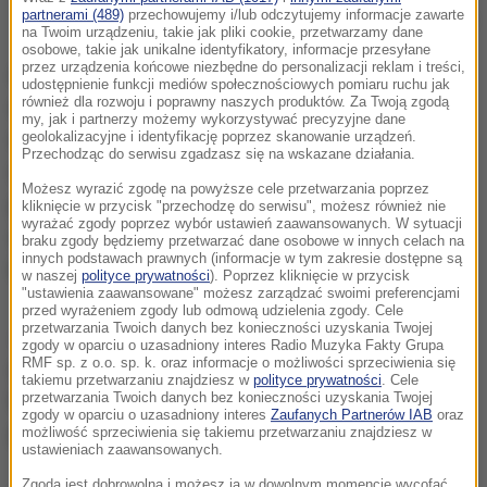
partnerami (489)
przechowujemy i/lub odczytujemy informacje zawarte
Maturzyści przed egzaminem (zdj. ilustracyjne)
na Twoim urządzeniu, takie jak pliki cookie, przetwarzamy dane
osobowe, takie jak unikalne identyfikatory, informacje przesyłane
przez urządzenia końcowe niezbędne do personalizacji reklam i treści,
Analitycy OECD sprawdzili m.in. odsetek
udostępnienie funkcji mediów społecznościowych pomiaru ruchu jak
również dla rozwoju i poprawny naszych produktów. Za Twoją zgodą
absolwentów legitymujących się średnim
my, jak i partnerzy możemy wykorzystywać precyzyjne dane
wykształceniem. W grupie osób pomiędzy 25. a 64.
geolokalizacyjne i identyfikację poprzez skanowanie urządzeń.
Przechodząc do serwisu zgadzasz się na wskazane działania.
rokiem życia OECD naliczyło aż 89 proc. Polaków
Możesz wyrazić zgodę na powyższe cele przetwarzania poprzez
posiadających co najmniej ten poziom
kliknięcie w przycisk "przechodzę do serwisu", możesz również nie
wyrażać zgody poprzez wybór ustawień zaawansowanych. W sytuacji
wykształcenia lub jego ekwiwalent. Średnia wśród
braku zgody będziemy przetwarzać dane osobowe w innych celach na
innych podstawach prawnych (informacje w tym zakresie dostępne są
krajów OECD to 75 proc.
w naszej
polityce prywatności
). Poprzez kliknięcie w przycisk
"ustawienia zaawansowane" możesz zarządzać swoimi preferencjami
przed wyrażeniem zgody lub odmową udzielenia zgody. Cele
przetwarzania Twoich danych bez konieczności uzyskania Twojej
Jeszcze lepiej te statystyki wyglądają w młodszej
zgody w oparciu o uzasadniony interes Radio Muzyka Fakty Grupa
RMF sp. z o.o. sp. k. oraz informacje o możliwości sprzeciwienia się
grupie wiekowej pomiędzy 25. a 34. rokiem życia, w
takiemu przetwarzaniu znajdziesz w
polityce prywatności
. Cele
której co najmniej średnie wykształcenie ma 94
przetwarzania Twoich danych bez konieczności uzyskania Twojej
zgody w oparciu o uzasadniony interes
Zaufanych Partnerów IAB
oraz
proc. osób. Średnia OECD to 82 proc.
możliwość sprzeciwienia się takiemu przetwarzaniu znajdziesz w
ustawieniach zaawansowanych.
Zgoda jest dobrowolna i możesz ją w dowolnym momencie wycofać,