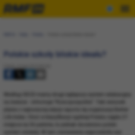
RMF24
Fakty
Polska
Polskie szkoły bliskie ideału?
Polskie szkoły bliskie ideału?
Piątek, 9 maja 2014 (05:54)
Według OECD mamy drugi najlepszy system edukacyjny
na świecie - informuje "Rzeczpospolita". Taki wniosek
płynie z najnowszej edycji raportu tej organizacji Better
Life Index. Choć w klasyfikacji ogólnej Polska zajęła 27.
miejsce na 36 państw, to jednak doceniono polski
system oświaty. W tym zestawieniu wyprzedziła nas