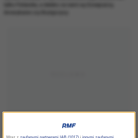
tylko Finlandia, a daleko za nami są Szwajcarzy,
Amerykanie czy Brytyjczycy.
Wraz z
zaufanymi partnerami IAB (1017)
i
innymi zaufanymi