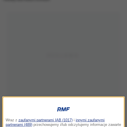
Zdjęcie ilustracyjne
Wraz z
zaufanymi partnerami IAB (1017)
i
innymi zaufanymi
partnerami (489)
przechowujemy i/lub odczytujemy informacje zawarte