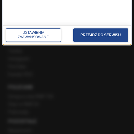
Gość Krzysztofa Ziemca w RMF FM
Rozmowy w Radiu RMF24
SPOŁECZNOŚĆ
USTAWIENIA
PRZEJDŹ DO SERWISU
ZAAWANSOWANE
Facebook
Twitter
Instagram
YouTube
Kanały RSS
POLECANE
Gorąca Linia RMF FM
Staż w RMF24
Patronaty
POZOSTAŁE
Newsroom