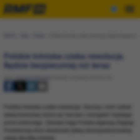
RMF24
Fakty
Polska
Polskie lotniska czeka rewolucja. Będzie bezpiecznie
Polskie lotniska czeka rewolucja.
Będzie bezpieczniej niż teraz
Autor:
Krzysztof Berenda
Czwartek, 6 września 2018 (12:12)
Polskie lotniska czeka rewolucja. Zaczną z nich znikać
wieże kontrolne, które są "sercem i mózgiem" każdego
portu lotniczego. Zamiast tego Polska Agencja Żeglugi
Powietrznej chce zbudować jedną skomputeryzowaną
wieżę dla kilku lotnisk.