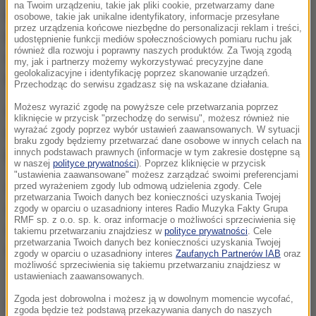
na Twoim urządzeniu, takie jak pliki cookie, przetwarzamy dane
Eksperci oceniają, że dzięki takiemu rozwiązaniu
osobowe, takie jak unikalne identyfikatory, informacje przesyłane
przez urządzenia końcowe niezbędne do personalizacji reklam i treści,
będzie bezpieczniej niż dziś, bo będzie
udostępnienie funkcji mediów społecznościowych pomiaru ruchu jak
również dla rozwoju i poprawny naszych produktów. Za Twoją zgodą
nowocześniej - informuje dziennikarz RMF FM
my, jak i partnerzy możemy wykorzystywać precyzyjne dane
geolokalizacyjne i identyfikację poprzez skanowanie urządzeń.
Krzysztof Berenda.
Przechodząc do serwisu zgadzasz się na wskazane działania.
Możesz wyrazić zgodę na powyższe cele przetwarzania poprzez
Stworzenie jednej wieży dla kilku lotnisk ma
kliknięcie w przycisk "przechodzę do serwisu", możesz również nie
wyrażać zgody poprzez wybór ustawień zaawansowanych. W sytuacji
doprowadzić do rozładowania korków na niebie
braku zgody będziemy przetwarzać dane osobowe w innych celach na
poprzez lepszą koordynację ruchu lotniczego.
innych podstawach prawnych (informacje w tym zakresie dostępne są
w naszej
polityce prywatności
). Poprzez kliknięcie w przycisk
"ustawienia zaawansowane" możesz zarządzać swoimi preferencjami
Nowoczesne technologie pozwolą nam - przy tym
przed wyrażeniem zgody lub odmową udzielenia zgody. Cele
przetwarzania Twoich danych bez konieczności uzyskania Twojej
samym poziomie zatrudnienia - obsługiwać dużo
zgody w oparciu o uzasadniony interes Radio Muzyka Fakty Grupa
RMF sp. z o.o. sp. k. oraz informacje o możliwości sprzeciwienia się
większy ruch i w sposób dużo bardziej płynny
- mówi
takiemu przetwarzaniu znajdziesz w
polityce prywatności
. Cele
przetwarzania Twoich danych bez konieczności uzyskania Twojej
szef Polskiej Agencji Żeglugi Powietrznej Janusz
zgody w oparciu o uzasadniony interes
Zaufanych Partnerów IAB
oraz
możliwość sprzeciwienia się takiemu przetwarzaniu znajdziesz w
Janiszewski.
ustawieniach zaawansowanych.
Zgoda jest dobrowolna i możesz ją w dowolnym momencie wycofać,
Na przełomie 2021/2022 roku będziemy już mieli
zgoda będzie też podstawą przekazywania danych do naszych