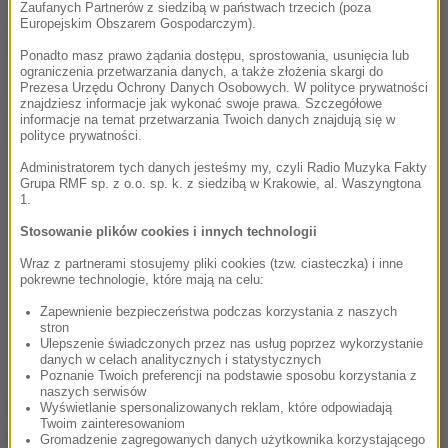
Zaufanych Partnerów z siedzibą w państwach trzecich (poza
takie centrum, na razie dla mniejszych lotnisk, żeby
Europejskim Obszarem Gospodarczym).
przetestować dokładnie to rozwiązanie
- dodaje.
Ponadto masz prawo żądania dostępu, sprostowania, usunięcia lub
ograniczenia przetwarzania danych, a także złożenia skargi do
Prezesa Urzędu Ochrony Danych Osobowych. W polityce prywatności
Dalsza część artykułu pod materiałem video:
znajdziesz informacje jak wykonać swoje prawa. Szczegółowe
informacje na temat przetwarzania Twoich danych znajdują się w
polityce prywatności.
Administratorem tych danych jesteśmy my, czyli Radio Muzyka Fakty
Grupa RMF sp. z o.o. sp. k. z siedzibą w Krakowie, al. Waszyngtona
1.
Stosowanie plików cookies i innych technologii
Wraz z partnerami stosujemy pliki cookies (tzw. ciasteczka) i inne
pokrewne technologie, które mają na celu:
Zapewnienie bezpieczeństwa podczas korzystania z naszych
stron
Ulepszenie świadczonych przez nas usług poprzez wykorzystanie
danych w celach analitycznych i statystycznych
Poznanie Twoich preferencji na podstawie sposobu korzystania z
naszych serwisów
Na początku ma to dotyczyć lotnisk na południu
Wyświetlanie spersonalizowanych reklam, które odpowiadają
Twoim zainteresowaniom
Polski.
Gromadzenie zagregowanych danych użytkownika korzystającego