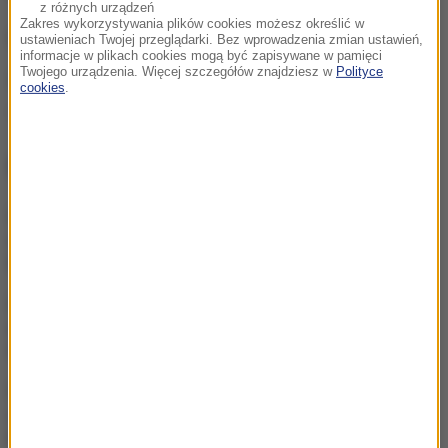
z różnych urządzeń
Zakres wykorzystywania plików cookies możesz określić w
(ph)
ustawieniach Twojej przeglądarki. Bez wprowadzenia zmian ustawień,
informacje w plikach cookies mogą być zapisywane w pamięci
Twojego urządzenia. Więcej szczegółów znajdziesz w
Polityce
Źródło: RMF FM
cookies
.
lotnisko
Tagi:
NAJWAŻNIEJSZE FAKTY
Co z decyzją ws. powrotu
osłon na rynku paliw?
Domański informuje
Sprawa niewypłacania
dotacji i subwencji dla PiS.
Sąd zdecydował
Śmiertelny wypadek z
udziałem ciągnika w
Małopolsce