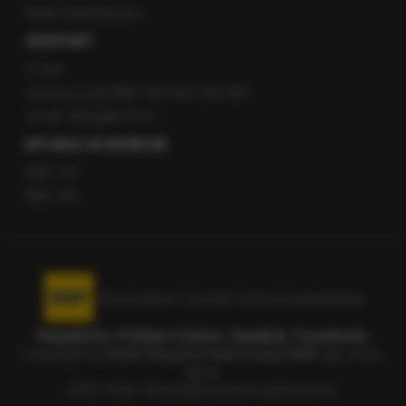
Radio internetowe
KONTAKT
O nas
Gorąca Linia RMF FM: 600 700 800
email: fakty@rmf.fm
APLIKACJE MOBILNE
RMF FM
RMF ON
Korzystanie z portalu oznacza akceptację
Regulaminu
.
Polityka Cookies
.
SpeakUp
.
Prywatność
.
Copyright by
Radio Muzyka Fakty Grupa RMF sp. z o.o.
sp. k.
2009-2026. Wszystkie prawa zastrzeżone.