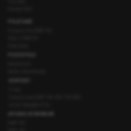
YouTube
Kanały RSS
POLECANE
Gorąca Linia RMF FM
Staż w RMF24
Patronaty
POZOSTAŁE
Newsroom
Radio internetowe
KONTAKT
O nas
Gorąca Linia RMF FM: 600 700 800
email: fakty@rmf.fm
APLIKACJE MOBILNE
RMF FM
RMF ON