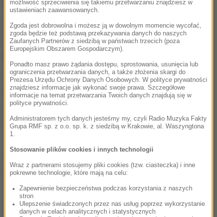
teleinformatycznym systemie kadrowym Policji.
możliwość sprzeciwienia się takiemu przetwarzaniu znajdziesz w
ustawieniach zaawansowanych.
W tej chwili ustalane są szczegóły dotyczące nowych
Zgoda jest dobrowolna i możesz ją w dowolnym momencie wycofać,
zgoda będzie też podstawą przekazywania danych do naszych
legitymacji. Stare ważne będą do końca tego roku
-
Zaufanych Partnerów z siedzibą w państwach trzecich (poza
Europejskim Obszarem Gospodarczym).
powiedział rzecznik KGP Mariusz Sokołowski.
Ponadto masz prawo żądania dostępu, sprostowania, usunięcia lub
ograniczenia przetwarzania danych, a także złożenia skargi do
Wzory legitymacji policyjnych zmieniane są co trzy
Prezesa Urzędu Ochrony Danych Osobowych. W polityce prywatności
znajdziesz informacje jak wykonać swoje prawa. Szczegółowe
lata. To jest kwestia naszego bezpieczeństwa.
informacje na temat przetwarzania Twoich danych znajdują się w
polityce prywatności.
Zależy nam na tym, by były lepiej zabezpieczone i by
Administratorem tych danych jesteśmy my, czyli Radio Muzyka Fakty
trudniej było jej podrobić
- podkreślił.
Grupa RMF sp. z o.o. sp. k. z siedzibą w Krakowie, al. Waszyngtona
1.
Stosowanie plików cookies i innych technologii
Źródło: RMF24/PAP
Wraz z partnerami stosujemy pliki cookies (tzw. ciasteczka) i inne
policja
Tagi:
pokrewne technologie, które mają na celu:
Zapewnienie bezpieczeństwa podczas korzystania z naszych
stron
chcesz widzieć więcej artykułów od RMF24?
dodaj w
Ulepszenie świadczonych przez nas usług poprzez wykorzystanie
danych w celach analitycznych i statystycznych
Google