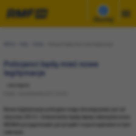
Słuchaj
RMF24
Fakty
Polska
Policjanci będą mieć nowe legitymacje
Policjanci będą mieć nowe
legitymacje
udostępnij
Piątek, 14 października 2011 (14:47)
Nowe legitymacje policyjne mają obowiązywać już od
stycznia 2012 r. Dokumenty będą lepiej zabezpieczone.
MSWiA przygotowało już projekt rozporządzenie w tym
zakresie.