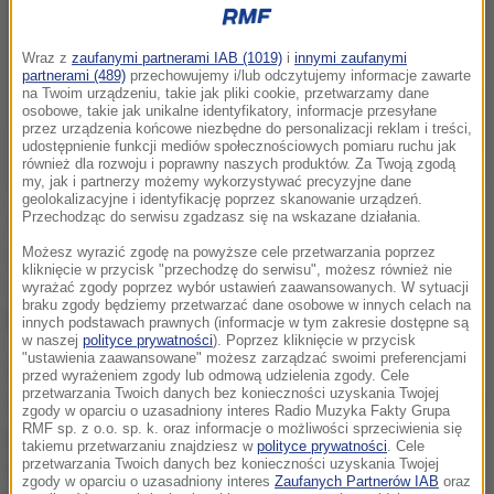
Wraz z
zaufanymi partnerami IAB (1019)
i
innymi zaufanymi
partnerami (489)
przechowujemy i/lub odczytujemy informacje zawarte
na Twoim urządzeniu, takie jak pliki cookie, przetwarzamy dane
osobowe, takie jak unikalne identyfikatory, informacje przesyłane
przez urządzenia końcowe niezbędne do personalizacji reklam i treści,
udostępnienie funkcji mediów społecznościowych pomiaru ruchu jak
również dla rozwoju i poprawny naszych produktów. Za Twoją zgodą
my, jak i partnerzy możemy wykorzystywać precyzyjne dane
geolokalizacyjne i identyfikację poprzez skanowanie urządzeń.
Przechodząc do serwisu zgadzasz się na wskazane działania.
Technologia idzie do przodu, w tej chwili mamy już
możliwości lepszego zabezpieczenia tych
Możesz wyrazić zgodę na powyższe cele przetwarzania poprzez
kliknięcie w przycisk "przechodzę do serwisu", możesz również nie
dokumentów
- powiedziała rzeczniczka MSWiA
wyrażać zgody poprzez wybór ustawień zaawansowanych. W sytuacji
braku zgody będziemy przetwarzać dane osobowe w innych celach na
Małgorzata Woźniak.
innych podstawach prawnych (informacje w tym zakresie dostępne są
w naszej
polityce prywatności
). Poprzez kliknięcie w przycisk
"ustawienia zaawansowane" możesz zarządzać swoimi preferencjami
Zgodnie z projektem nowa legitymacja będzie
przed wyrażeniem zgody lub odmową udzielenia zgody. Cele
przetwarzania Twoich danych bez konieczności uzyskania Twojej
zawierać, tak jak dotychczas, imię, nazwisko, stopień
zgody w oparciu o uzasadniony interes Radio Muzyka Fakty Grupa
RMF sp. z o.o. sp. k. oraz informacje o możliwości sprzeciwienia się
policjanta. Będzie na niej również numer
takiemu przetwarzaniu znajdziesz w
polityce prywatności
. Cele
przetwarzania Twoich danych bez konieczności uzyskania Twojej
identyfikacyjny funkcjonariusza nadany mu w
zgody w oparciu o uzasadniony interes
Zaufanych Partnerów IAB
oraz