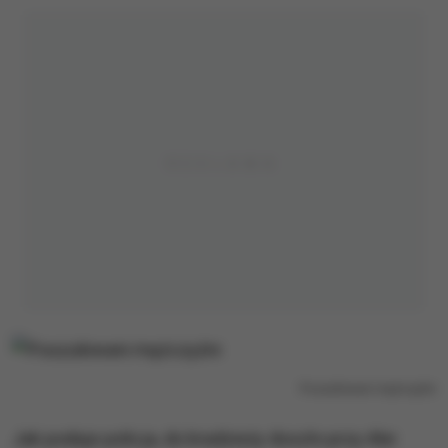
Poszukiwani mężczyźni
Jak podaje policja, do kradzieży doszło przy Alei