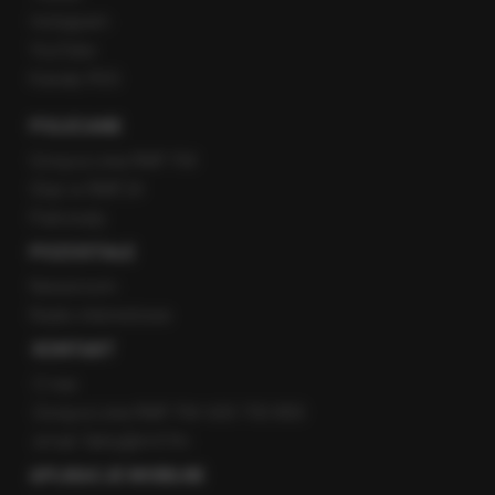
Instagram
YouTube
Kanały RSS
POLECANE
Gorąca Linia RMF FM
Staż w RMF24
Patronaty
POZOSTAŁE
Newsroom
Radio internetowe
KONTAKT
O nas
Gorąca Linia RMF FM: 600 700 800
email: fakty@rmf.fm
APLIKACJE MOBILNE