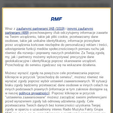
Jana Pawła II. "Sprawcy podając się za pracowników
serwisu pod pretekstem sprawdzenia instalacji tv
weszli do mieszkania pokrzywdzonej i skradli z
niego złotą oraz srebrną biżuterię" - czytamy w
Wraz z
zaufanymi partnerami IAB (1019)
i
innymi zaufanymi
partnerami (489)
przechowujemy i/lub odczytujemy informacje zawarte
komunikacie. Pokrzywdzona wyceniła swoje straty
na Twoim urządzeniu, takie jak pliki cookie, przetwarzamy dane
osobowe, takie jak unikalne identyfikatory, informacje przesyłane
na około 17 tys. złotych.
przez urządzenia końcowe niezbędne do personalizacji reklam i treści,
udostępnienie funkcji mediów społecznościowych pomiaru ruchu jak
również dla rozwoju i poprawny naszych produktów. Za Twoją zgodą
my, jak i partnerzy możemy wykorzystywać precyzyjne dane
geolokalizacyjne i identyfikację poprzez skanowanie urządzeń.
Wszyscy, którzy rozpoznają poszukiwanych
Przechodząc do serwisu zgadzasz się na wskazane działania.
mężczyzn, proszeni sa o kontakt osobisty lub
Możesz wyrazić zgodę na powyższe cele przetwarzania poprzez
telefoniczny z policjantami z wydziału do walki z
kliknięcie w przycisk "przechodzę do serwisu", możesz również nie
wyrażać zgody poprzez wybór ustawień zaawansowanych. W sytuacji
przestępczością przeciwko mieniu w siedzibie
braku zgody będziemy przetwarzać dane osobowe w innych celach na
innych podstawach prawnych (informacje w tym zakresie dostępne są
jednostki przy ulicy Dzielnej 12. Informacje
w naszej
polityce prywatności
). Poprzez kliknięcie w przycisk
"ustawienia zaawansowane" możesz zarządzać swoimi preferencjami
powołując się na nr. sprawy KRP-PM-I-1868/16
przed wyrażeniem zgody lub odmową udzielenia zgody. Cele
przetwarzania Twoich danych bez konieczności uzyskania Twojej
można przekazać dzwoniąc na numer 22/ 603 83 92,
zgody w oparciu o uzasadniony interes Radio Muzyka Fakty Grupa