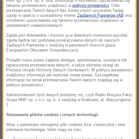
RMF sp. z o.o. sp. k. oraz informacje o możliwości sprzeciwienia się
22/ 603 61 53, 22/ 603 67 34 albo w formie
takiemu przetwarzaniu znajdziesz w
polityce prywatności
. Cele
przetwarzania Twoich danych bez konieczności uzyskania Twojej
elektronicznej pisząc na adres:
zgody w oparciu o uzasadniony interes
Zaufanych Partnerów IAB
oraz
krp1warszawa@policja.waw.pl
możliwość sprzeciwienia się takiemu przetwarzaniu znajdziesz w
ustawieniach zaawansowanych.
Zgoda jest dobrowolna i możesz ją w dowolnym momencie wycofać,
zgoda będzie też podstawą przekazywania danych do naszych
Zaufanych Partnerów z siedzibą w państwach trzecich (poza
Gorąca Linia RMF FM
jest do Waszej dyspozycji!
Europejskim Obszarem Gospodarczym).
Przez całą dobę czekamy na informacje od Was,
Ponadto masz prawo żądania dostępu, sprostowania, usunięcia lub
zdjęcia i filmy.
ograniczenia przetwarzania danych, a także złożenia skargi do
Prezesa Urzędu Ochrony Danych Osobowych. W polityce prywatności
znajdziesz informacje jak wykonać swoje prawa. Szczegółowe
informacje na temat przetwarzania Twoich danych znajdują się w
Możecie dzwonić, wysyłać SMS-y lub MMS-y na
polityce prywatności.
numer 600 700 800, pisać na adres mailowy
Administratorem tych danych jesteśmy my, czyli Radio Muzyka Fakty
Grupa RMF sp. z o.o. sp. k. z siedzibą w Krakowie, al. Waszyngtona
fakty@rmf.fm
albo skorzystać z
formularza WWW
.
1.
Stosowanie plików cookies i innych technologii
(mn)
Wraz z partnerami stosujemy pliki cookies (tzw. ciasteczka) i inne
pokrewne technologie, które mają na celu:
Dalsza część artykułu pod materiałem video: