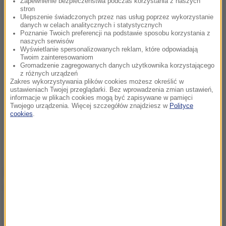
Zapewnienie bezpieczeństwa podczas korzystania z naszych
stron
Ulepszenie świadczonych przez nas usług poprzez wykorzystanie
danych w celach analitycznych i statystycznych
Poznanie Twoich preferencji na podstawie sposobu korzystania z
naszych serwisów
Wyświetlanie spersonalizowanych reklam, które odpowiadają
Twoim zainteresowaniom
Gromadzenie zagregowanych danych użytkownika korzystającego
z różnych urządzeń
Zakres wykorzystywania plików cookies możesz określić w
ustawieniach Twojej przeglądarki. Bez wprowadzenia zmian ustawień,
informacje w plikach cookies mogą być zapisywane w pamięci
Twojego urządzenia. Więcej szczegółów znajdziesz w
Polityce
cookies
.
Źródło: RMF FM
policja
Tagi:
chcesz widzieć więcej artykułów od RMF24?
dodaj w