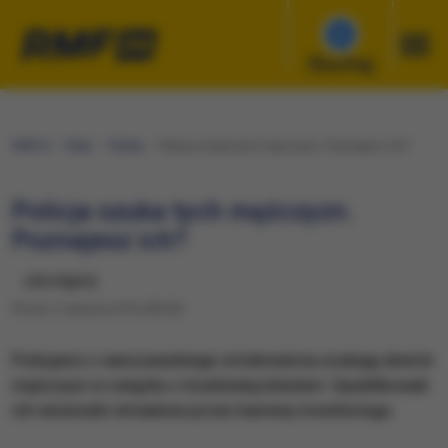
Słuchaj
RMF24
Fakty
Polska
Policja szuka tych mężczyzn. Poznajesz ich?
Policja szuka tych mężczyzn.
Poznajesz ich?
udostępnij
Środa, 3 sierpnia 2016 (08:38)
Policjanci z warszawskiego śródmieścia szukają dwóch
mężczyzn w związku z kradzieżą biżuterii. Opublikowali
ich wizerunki utrwalone przez kamerę monitoringu.