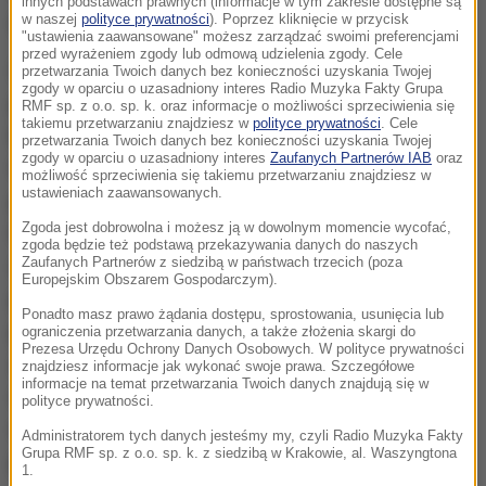
innych podstawach prawnych (informacje w tym zakresie dostępne są
grudnia 2016 roku przed gmachem Sejmu.
w naszej
polityce prywatności
). Poprzez kliknięcie w przycisk
"ustawienia zaawansowane" możesz zarządzać swoimi preferencjami
przed wyrażeniem zgody lub odmową udzielenia zgody. Cele
Śledztwo dotyczy m.in. blokowania wyjazdu posłów i
przetwarzania Twoich danych bez konieczności uzyskania Twojej
zgody w oparciu o uzasadniony interes Radio Muzyka Fakty Grupa
przedstawicieli rządu przez manifestujących przed
RMF sp. z o.o. sp. k. oraz informacje o możliwości sprzeciwienia się
takiemu przetwarzaniu znajdziesz w
polityce prywatności
. Cele
budynkiem; w jego ramach analizowane mają być
przetwarzania Twoich danych bez konieczności uzyskania Twojej
zgody w oparciu o uzasadniony interes
Zaufanych Partnerów IAB
oraz
też inne wątki - m.in. informacje o poturbowaniu
możliwość sprzeciwienia się takiemu przetwarzaniu znajdziesz w
ustawieniach zaawansowanych.
posłanek opozycji przez Straż Marszałkowską.
Zgoda jest dobrowolna i możesz ją w dowolnym momencie wycofać,
Postępowanie wszczęto na podstawie dwóch
zgoda będzie też podstawą przekazywania danych do naszych
artykułów Kodeksu karnego - 191 i 224, które
Zaufanych Partnerów z siedzibą w państwach trzecich (poza
Europejskim Obszarem Gospodarczym).
przewidują do 3 lat więzienia dla tego, "kto stosuje
Ponadto masz prawo żądania dostępu, sprostowania, usunięcia lub
przemoc wobec osoby lub groźbę bezprawną w celu
ograniczenia przetwarzania danych, a także złożenia skargi do
Prezesa Urzędu Ochrony Danych Osobowych. W polityce prywatności
zmuszenia innej osoby do określonego działania"
znajdziesz informacje jak wykonać swoje prawa. Szczegółowe
informacje na temat przetwarzania Twoich danych znajdują się w
oraz dla tego, kto "przemocą lub groźbą bezprawną"
polityce prywatności.
wywiera wpływ na czynności urzędowe organu
Administratorem tych danych jesteśmy my, czyli Radio Muzyka Fakty
Grupa RMF sp. z o.o. sp. k. z siedzibą w Krakowie, al. Waszyngtona
państwowego.
1.