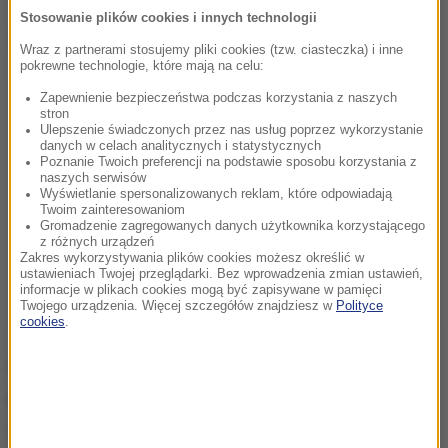
Stosowanie plików cookies i innych technologii
Dalsza część artykułu pod materiałem video:
Wraz z partnerami stosujemy pliki cookies (tzw. ciasteczka) i inne
pokrewne technologie, które mają na celu:
Zapewnienie bezpieczeństwa podczas korzystania z naszych
stron
Ulepszenie świadczonych przez nas usług poprzez wykorzystanie
danych w celach analitycznych i statystycznych
Poznanie Twoich preferencji na podstawie sposobu korzystania z
naszych serwisów
Wyświetlanie spersonalizowanych reklam, które odpowiadają
Twoim zainteresowaniom
Gromadzenie zagregowanych danych użytkownika korzystającego
z różnych urządzeń
Zakres wykorzystywania plików cookies możesz określić w
ustawieniach Twojej przeglądarki. Bez wprowadzenia zmian ustawień,
informacje w plikach cookies mogą być zapisywane w pamięci
Twojego urządzenia. Więcej szczegółów znajdziesz w
Polityce
cookies
.
Prokuratura Okręgowa w Warszawie prowadzi także
postępowanie sprawdzające dotyczące przebiegu
obrad Sejmu 16 grudnia. W ramach tego