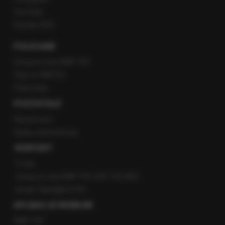
YouTube
Kanały RSS
POLECANE
Gorąca Linia RMF FM
Staż w RMF24
Patronaty
POZOSTAŁE
Newsroom
Radio internetowe
KONTAKT
O nas
Gorąca Linia RMF FM: 600 700 800
email: fakty@rmf.fm
APLIKACJE MOBILNE
RMF FM