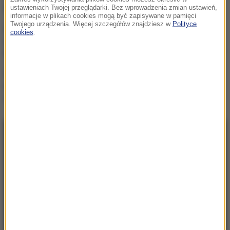
dołączy do Rozwój Plus?
ustawieniach Twojej przeglądarki. Bez wprowadzenia zmian ustawień,
informacje w plikach cookies mogą być zapisywane w pamięci
Twojego urządzenia. Więcej szczegółów znajdziesz w
Polityce
Mobilizacja po
cookies
.
wydarzeniach w Lipsku.
Polska dołącza do rozmów
Żandarmeria Wojskowa
bada incydent z udziałem
wojskowego śmigłowca
NAJNOWSZE
06:30
„Na wciśnięcie guzika zrobią coming out”.
Jeszcze kilku posłów dołączy do Rozwój
Plus?
06:29