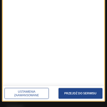
Fakty z Trójmiasta
Fakty z Warszawy
Fakty z Wrocławia
Fakty z Zakopanego
ROZMOWY W RMF FM
Najnowsze rozmowy w RMF FM
Rozmowa o 7:00 w RMF FM i Radiu RMF24
Poranna rozmowa w RMF FM
Popołudniowa rozmowa w RMF FM
Gość Krzysztofa Ziemca w RMF FM
Rozmowy w Radiu RMF24
SPOŁECZNOŚĆ
USTAWIENIA
PRZEJDŹ DO SERWISU
Facebook
ZAAWANSOWANE
Twitter
Instagram