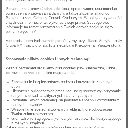
W sumie w związku z deszczem w Żywcu i okolicy
Ponadto masz prawo żądania dostępu, sprostowania, usunięcia lub
ograniczenia przetwarzania danych, a także złożenia skargi do
było kilkanaście strażackich interwencji. To m.in.
Prezesa Urzędu Ochrony Danych Osobowych. W polityce prywatności
znajdziesz informacje jak wykonać swoje prawa. Szczegółowe
zalane piwnice i zapchane przepusty wodne.
informacje na temat przetwarzania Twoich danych znajdują się w
polityce prywatności.
Deszcz daje się też we znaki kolejarzom. Między
Administratorem tych danych jesteśmy my, czyli Radio Muzyka Fakty
Grupa RMF sp. z o.o. sp. k. z siedzibą w Krakowie, al. Waszyngtona
Rajczą i Solą oraz Żywcem i Łodygowicami konary
1.
drzew uszkodziły trakcję.
Stosowanie plików cookies i innych technologii
Wraz z partnerami stosujemy pliki cookies (tzw. ciasteczka) i inne
(mpw)
pokrewne technologie, które mają na celu:
Źródło: RMF FM
Zapewnienie bezpieczeństwa podczas korzystania z naszych
stron
Ulepszenie świadczonych przez nas usług poprzez wykorzystanie
danych w celach analitycznych i statystycznych
NAJWAŻNIEJSZE FAKTY
Poznanie Twoich preferencji na podstawie sposobu korzystania z
naszych serwisów
Wyświetlanie spersonalizowanych reklam, które odpowiadają
„Na wciśnięcie guzika
Twoim zainteresowaniom
zrobią coming out”.
Gromadzenie zagregowanych danych użytkownika korzystającego
z różnych urządzeń
Jeszcze kilku posłów
Zakres wykorzystywania plików cookies możesz określić w