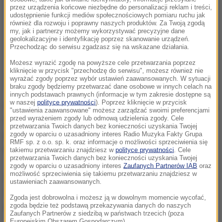
przez urządzenia końcowe niezbędne do personalizacji reklam i treści,
udostępnienie funkcji mediów społecznościowych pomiaru ruchu jak
również dla rozwoju i poprawny naszych produktów. Za Twoją zgodą
my, jak i partnerzy możemy wykorzystywać precyzyjne dane
geolokalizacyjne i identyfikację poprzez skanowanie urządzeń.
Przechodząc do serwisu zgadzasz się na wskazane działania.
Możesz wyrazić zgodę na powyższe cele przetwarzania poprzez
kliknięcie w przycisk "przechodzę do serwisu", możesz również nie
wyrażać zgody poprzez wybór ustawień zaawansowanych. W sytuacji
braku zgody będziemy przetwarzać dane osobowe w innych celach na
innych podstawach prawnych (informacje w tym zakresie dostępne są
w naszej
polityce prywatności
). Poprzez kliknięcie w przycisk
Ostrzeżenie obowiązuje do jutra. Miejscami opady są
"ustawienia zaawansowane" możesz zarządzać swoimi preferencjami
przed wyrażeniem zgody lub odmową udzielenia zgody. Cele
i będą bardzo intensywne. Stąd pogotowie
przetwarzania Twoich danych bez konieczności uzyskania Twojej
przeciwpowodziowe w Żywcu. Woda podmyła tam
zgody w oparciu o uzasadniony interes Radio Muzyka Fakty Grupa
RMF sp. z o.o. sp. k. oraz informacje o możliwości sprzeciwienia się
m.in. plac budowy szpitala.
takiemu przetwarzaniu znajdziesz w
polityce prywatności
. Cele
przetwarzania Twoich danych bez konieczności uzyskania Twojej
zgody w oparciu o uzasadniony interes
Zaufanych Partnerów IAB
oraz
możliwość sprzeciwienia się takiemu przetwarzaniu znajdziesz w
Z kolei w Trzebini w nocy wylał niewielki potok.
ustawieniach zaawansowanych.
Zalanych zostało kilka podwórek, strażacy musieli
Zgoda jest dobrowolna i możesz ją w dowolnym momencie wycofać,
zabezpieczyć brzeg workami z piaskiem i deskami.
zgoda będzie też podstawą przekazywania danych do naszych
Zaufanych Partnerów z siedzibą w państwach trzecich (poza
Europejskim Obszarem Gospodarczym).