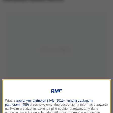
Wraz z
zaufanymi partnerami IAB (1019)
i
innymi zaufanymi
partnerami (489)
przechowujemy i/lub odczytujemy informacje zawarte
na Twoim urządzeniu, takie jak pliki cookie, przetwarzamy dane
osobowe, takie jak unikalne identyfikatory, informacje przesyłane