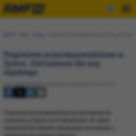
RMF24
Fakty
Polska
Pogotowie przeciwpowodziowe w Żywcu. Ostrzeżenie
Pogotowie przeciwpowodziowe w
Żywcu. Ostrzeżenie dla woj.
śląskiego
Autor:
Marcin Buczek
Poniedziałek, 3 października 2016 (09:12)
Pogotowie przeciwpowodziowe obowiązuje do
odwołania w Żywcu na Podbeskidziu. W całym
województwie śląskim obowiązuje ostrzeżenie o
intensywnych opadach deszczu.