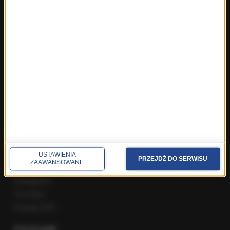
Fakty z Zakopanego
ROZMOWY W RMF FM
Najnowsze rozmowy w RMF FM
Rozmowa o 7:00 w RMF FM i Radiu RMF24
Poranna rozmowa w RMF FM
Popołudniowa rozmowa w RMF FM
Gość Krzysztofa Ziemca w RMF FM
Rozmowy w Radiu RMF24
SPOŁECZNOŚĆ
Facebook
USTAWIENIA
PRZEJDŹ DO SERWISU
ZAAWANSOWANE
Twitter
Instagram
YouTube
Kanały RSS
POLECANE