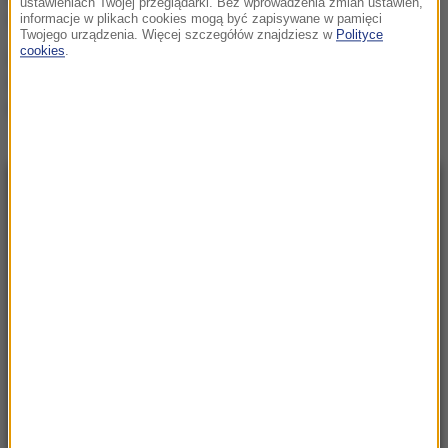
ustawieniach Twojej przeglądarki. Bez wprowadzenia zmian ustawień,
wojskowego śmigłowca
informacje w plikach cookies mogą być zapisywane w pamięci
Twojego urządzenia. Więcej szczegółów znajdziesz w
Polityce
cookies
.
Trzy gole w Białymstoku.
Skromna zaliczka
Jagielloni przed rewanżem
w Glasgow
NAJNOWSZE
06:29
"Lubię grać tym, co mam, ale też tym, czego
mi brakuje". Vincent Cassel w specjalnej
rozmowie z RMF FM
05:55
Każdego dnia ginie tam średnio jedno
dziecko. Szokujące dane UNICEF