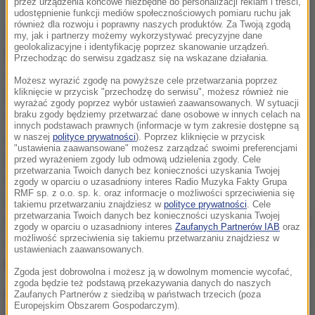
przez urządzenia końcowe niezbędne do personalizacji reklam i treści,
udostępnienie funkcji mediów społecznościowych pomiaru ruchu jak
również dla rozwoju i poprawny naszych produktów. Za Twoją zgodą
Mężczyzna, żeby ominąć korek poruszał się za
my, jak i partnerzy możemy wykorzystywać precyzyjne dane
geolokalizacyjne i identyfikację poprzez skanowanie urządzeń.
jadącą na sygnale karetką pogotowia. Pomimo
Przechodząc do serwisu zgadzasz się na wskazane działania.
zwrócenia uwagi przez kierowcę karetki mężczyzna
Możesz wyrazić zgodę na powyższe cele przetwarzania poprzez
kliknięcie w przycisk "przechodzę do serwisu", możesz również nie
nie zaprzestał kontynuowania jazdy korytarzem
wyrażać zgody poprzez wybór ustawień zaawansowanych. W sytuacji
życia, jaki tworzyli pozostali uczestnicy ruchu
braku zgody będziemy przetwarzać dane osobowe w innych celach na
innych podstawach prawnych (informacje w tym zakresie dostępne są
drogowego w celu bezpiecznego przejazdu karetki.
w naszej
polityce prywatności
). Poprzez kliknięcie w przycisk
"ustawienia zaawansowane" możesz zarządzać swoimi preferencjami
Ponadto kierujący niejednokrotnie stworzył
przed wyrażeniem zgody lub odmową udzielenia zgody. Cele
przetwarzania Twoich danych bez konieczności uzyskania Twojej
zagrożenie bezpieczeństwa dla pojazdów jadących z
zgody w oparciu o uzasadniony interes Radio Muzyka Fakty Grupa
RMF sp. z o.o. sp. k. oraz informacje o możliwości sprzeciwienia się
naprzeciwka, których kierowcy próbując włączyć się
takiemu przetwarzaniu znajdziesz w
polityce prywatności
. Cele
przetwarzania Twoich danych bez konieczności uzyskania Twojej
do ruchu po przejechaniu pojazdu uprzywilejowanego
zgody w oparciu o uzasadniony interes
Zaufanych Partnerów IAB
oraz
możliwość sprzeciwienia się takiemu przetwarzaniu znajdziesz w
zmuszeni byli gwałtownie hamowa
ć - relacjonował w
ustawieniach zaawansowanych.
piątek rzecznik małopolskiej policji Sebastian Gleń.
Zgoda jest dobrowolna i możesz ją w dowolnym momencie wycofać,
zgoda będzie też podstawą przekazywania danych do naszych
Pirat drogowy to 46-latek z powiatu nowotarskiego.
Zaufanych Partnerów z siedzibą w państwach trzecich (poza
Europejskim Obszarem Gospodarczym).