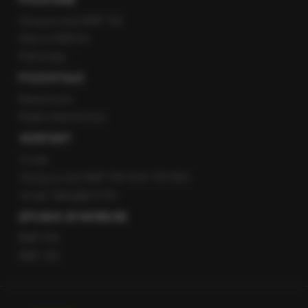
Gorąca Linia RMF FM
Staż w RMF24
Patronaty
POZOSTAŁE
Newsroom
Radio internetowe
KONTAKT
O nas
Gorąca Linia RMF FM: 600 700 800
email: fakty@rmf.fm
APLIKACJE MOBILNE
RMF FM
RMF ON