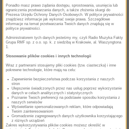
Przed sądem odpowiadał za szereg wykroczeń,
Ponadto masz prawo żądania dostępu, sprostowania, usunięcia lub
m.in. zakaz wyprzedzania na skrzyżowaniu, zakaz
ograniczenia przetwarzania danych, a także złożenia skargi do
Prezesa Urzędu Ochrony Danych Osobowych. W polityce prywatności
wyprzedzania pojazdu uprzywilejowanego w
znajdziesz informacje jak wykonać swoje prawa. Szczegółowe
informacje na temat przetwarzania Twoich danych znajdują się w
obszarze zabudowanym, cofanie na moście oraz
polityce prywatności.
spowodowanie zagrożenia bezpieczeństwa w ruchu
Administratorem tych danych jesteśmy my, czyli Radio Muzyka Fakty
Grupa RMF sp. z o.o. sp. k. z siedzibą w Krakowie, al. Waszyngtona
drogowym.
1.
Źródło: PAP
Stosowanie plików cookies i innych technologii
Wraz z partnerami stosujemy pliki cookies (tzw. ciasteczka) i inne
wypadek
Tagi:
pokrewne technologie, które mają na celu:
Zapewnienie bezpieczeństwa podczas korzystania z naszych
NAJWAŻNIEJSZE FAKTY
stron
Ulepszenie świadczonych przez nas usług poprzez wykorzystanie
danych w celach analitycznych i statystycznych
Mobilizacja po
Poznanie Twoich preferencji na podstawie sposobu korzystania z
wydarzeniach w Lipsku.
naszych serwisów
Wyświetlanie spersonalizowanych reklam, które odpowiadają
Polska dołącza do rozmów
Twoim zainteresowaniom
Gromadzenie zagregowanych danych użytkownika korzystającego
Żandarmeria Wojskowa
z różnych urządzeń
Zakres wykorzystywania plików cookies możesz określić w
bada incydent z udziałem