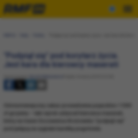
RMF24
Fakty
Polska
"Podpiął się" pod korytarz życia. Jest kara dla kiero
"Podpiął się" pod korytarz życia.
Jest kara dla kierowcy maserati
Opracowanie:
Nicole Makarewicz
Piątek, 8 marca 2019 (12:29)
Ośmiomiesięczny zakaz prowadzenia pojazdów i 1500
zł grzywny – taki wyrok usłyszał kierowca maserati,
który na trasie Szczawnica-Krościenko "podpiął się"
pod jadącą na sygnale karetkę pogotowia.