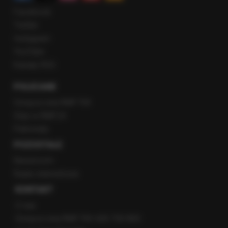
Facebook
Twitter
Instagram
YouTube
Kanały RSS
POLECANE
Gorąca Linia RMF FM
Staż w RMF24
Patronaty
POZOSTAŁE
Newsroom
Radio internetowe
KONTAKT
O nas
Gorąca Linia RMF FM: 600 700 800