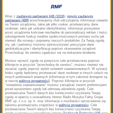
Wraz z
zaufanymi partnerami IAB (1019)
i
innymi zaufanymi
partnerami (489)
przechowujemy i/lub odczytujemy informacje zawarte
na Twoim urządzeniu, takie jak pliki cookie, przetwarzamy dane
osobowe, takie jak unikalne identyfikatory, informacje przesyłane
przez urządzenia końcowe niezbędne do personalizacji reklam i treści,
udostępnienie funkcji mediów społecznościowych pomiaru ruchu jak
również dla rozwoju i poprawny naszych produktów. Za Twoją zgodą
Policja otrzymała zgłoszenie. Funkcjonariusze, którzy
my, jak i partnerzy możemy wykorzystywać precyzyjne dane
geolokalizacyjne i identyfikację poprzez skanowanie urządzeń.
udali się na tamtejszy cmentarz, zastali zniszczony
Przechodząc do serwisu zgadzasz się na wskazane działania.
pomnik. Dokonali oględzin i przygotowali
Możesz wyrazić zgodę na powyższe cele przetwarzania poprzez
kliknięcie w przycisk "przechodzę do serwisu", możesz również nie
dokumentację fotograficzną. Trwa ustalanie sprawcy
wyrażać zgody poprzez wybór ustawień zaawansowanych. W sytuacji
braku zgody będziemy przetwarzać dane osobowe w innych celach na
- mówi w rozmowie z RMF FM rzeczniczka
innych podstawach prawnych (informacje w tym zakresie dostępne są
w naszej
polityce prywatności
). Poprzez kliknięcie w przycisk
lubaczowskiej komendy - Monika Tomczyszyn
"ustawienia zaawansowane" możesz zarządzać swoimi preferencjami
przed wyrażeniem zgody lub odmową udzielenia zgody. Cele
Pachołek.
przetwarzania Twoich danych bez konieczności uzyskania Twojej
zgody w oparciu o uzasadniony interes Radio Muzyka Fakty Grupa
Film z całego zdarzenia pojawił się w internecie.
W
RMF sp. z o.o. sp. k. oraz informacje o możliwości sprzeciwienia się
takiemu przetwarzaniu znajdziesz w
polityce prywatności
. Cele
opisie czytamy m.in., że: "Cichociemni"- specjalna
przetwarzania Twoich danych bez konieczności uzyskania Twojej