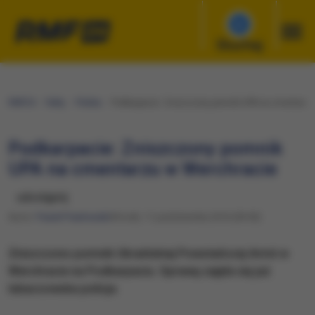
Słuchaj
RMF24
Fakty
Polska
Podkarpacie: Zniszczony pomnik UPA na cmentarzu
Podkarpacie: Zniszczony pomnik
UPA na cmentarzu w Werchracie
udostępnij
Autor:
Paweł Pawłowski
Wtorek, 11 października 2016 (09:50)
Zniszczono pomnik Ukraińskiej Powstańczej Armii w
Werchracie na Podkarpaciu. Sprawą zajęła się już
lubaczowska policja.