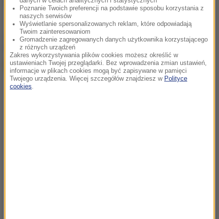
danych w celach analitycznych i statystycznych
Źródło: RMF FM
Poznanie Twoich preferencji na podstawie sposobu korzystania z
naszych serwisów
Wyświetlanie spersonalizowanych reklam, które odpowiadają
Twoim zainteresowaniom
chcesz widzieć więcej artykułów od RMF24?
dodaj w
Gromadzenie zagregowanych danych użytkownika korzystającego
Google
z różnych urządzeń
Zakres wykorzystywania plików cookies możesz określić w
ustawieniach Twojej przeglądarki. Bez wprowadzenia zmian ustawień,
informacje w plikach cookies mogą być zapisywane w pamięci
Twojego urządzenia. Więcej szczegółów znajdziesz w
Polityce
cookies
.