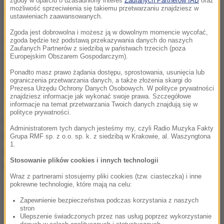
zgody w oparciu o uzasadniony interes
Zaufanych Partnerów IAB
oraz
grupa polskich patriotów, która wobec poddańczej i
możliwość sprzeciwienia się takiemu przetwarzaniu znajdziesz w
ustawieniach zaawansowanych.
zdradzieckiej polityki władz w Warszawie,
Zgoda jest dobrowolna i możesz ją w dowolnym momencie wycofać,
postanowiła samodzielnie rozprawić się z
zgoda będzie też podstawą przekazywania danych do naszych
Zaufanych Partnerów z siedzibą w państwach trzecich (poza
gloryfikacją UPA na terenie Polski - znów uderzyła!
Europejskim Obszarem Gospodarczym).
Tym razem zniszczeniu uległ pomnik w Werchracie
Ponadto masz prawo żądania dostępu, sprostowania, usunięcia lub
ograniczenia przetwarzania danych, a także złożenia skargi do
poświęcony "bohaterom", którzy polegli w latach
Prezesa Urzędu Ochrony Danych Osobowych. W polityce prywatności
1944-46.
znajdziesz informacje jak wykonać swoje prawa. Szczegółowe
informacje na temat przetwarzania Twoich danych znajdują się w
polityce prywatności.
Policja prowadzi działania pod kątem artykułu 262
Administratorem tych danych jesteśmy my, czyli Radio Muzyka Fakty
Kodeksu Karnego, który mówi o zniszczeniu miejsca
Grupa RMF sp. z o.o. sp. k. z siedzibą w Krakowie, al. Waszyngtona
1.
pochówku. Za ten czyn sprawca może trafić za
Stosowanie plików cookies i innych technologii
kratki nawet na 2 lata.
Wraz z partnerami stosujemy pliki cookies (tzw. ciasteczka) i inne
pokrewne technologie, które mają na celu:
(mn)
Zapewnienie bezpieczeństwa podczas korzystania z naszych
stron
Ulepszenie świadczonych przez nas usług poprzez wykorzystanie