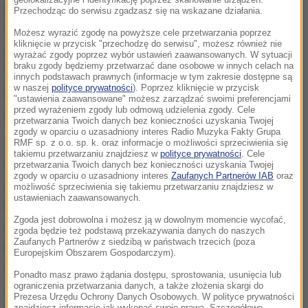
geolokalizacyjne i identyfikację poprzez skanowanie urządzeń.
pacjenta. Pozwala uzyskać bezpośredni dostęp do
Przechodząc do serwisu zgadzasz się na wskazane działania.
takich narządów jak nerki, nadnercza, moczowody i
Możesz wyrazić zgodę na powyższe cele przetwarzania poprzez
kliknięcie w przycisk "przechodzę do serwisu", możesz również nie
prostata bez otwierania jamy otrzewnowej. Dzięki
wyrażać zgody poprzez wybór ustawień zaawansowanych. W sytuacji
braku zgody będziemy przetwarzać dane osobowe w innych celach na
temu zminimalizowany jest ewentualny
innych podstawach prawnych (informacje w tym zakresie dostępne są
w naszej
polityce prywatności
). Poprzez kliknięcie w przycisk
przypadkowy uraz narządów jamy otrzewnowej,
"ustawienia zaawansowane" możesz zarządzać swoimi preferencjami
szybszy jest również proces gojenia.
przed wyrażeniem zgody lub odmową udzielenia zgody. Cele
przetwarzania Twoich danych bez konieczności uzyskania Twojej
zgody w oparciu o uzasadniony interes Radio Muzyka Fakty Grupa
Zabieg przeprowadzono u dwóch par, w których
RMF sp. z o.o. sp. k. oraz informacje o możliwości sprzeciwienia się
takiemu przetwarzaniu znajdziesz w
polityce prywatności
. Cele
mężczyźni chcieli oddać nerkę swym partnerkom,
przetwarzania Twoich danych bez konieczności uzyskania Twojej
zgody w oparciu o uzasadniony interes
Zaufanych Partnerów IAB
oraz
ale nie mogli tego zrobić z powodu niezgodnej grypy
możliwość sprzeciwienia się takiemu przetwarzaniu znajdziesz w
ustawieniach zaawansowanych.
krwi lub próby krzyżowej, który wykazała, że nie
Zgoda jest dobrowolna i możesz ją w dowolnym momencie wycofać,
można między nimi wykonać przeszczepu. Jeden z
zgoda będzie też podstawą przekazywania danych do naszych
Zaufanych Partnerów z siedzibą w państwach trzecich (poza
nich ma grupę krwi 0, a jego partnerka - grupę A. W
Europejskim Obszarem Gospodarczym).
drugiej parze były te same grupy krwi, ale w układzie
Ponadto masz prawo żądania dostępu, sprostowania, usunięcia lub
odwrotnym: biorczyni z grupą krwi A, a dawca - z
ograniczenia przetwarzania danych, a także złożenia skargi do
Prezesa Urzędu Ochrony Danych Osobowych. W polityce prywatności