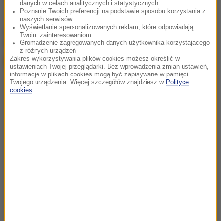
danych w celach analitycznych i statystycznych
Poznanie Twoich preferencji na podstawie sposobu korzystania z
naszych serwisów
Wyświetlanie spersonalizowanych reklam, które odpowiadają
chcesz widzieć więcej artykułów od RMF24?
dodaj w
Twoim zainteresowaniom
Google
Gromadzenie zagregowanych danych użytkownika korzystającego
z różnych urządzeń
Zakres wykorzystywania plików cookies możesz określić w
ustawieniach Twojej przeglądarki. Bez wprowadzenia zmian ustawień,
informacje w plikach cookies mogą być zapisywane w pamięci
Twojego urządzenia. Więcej szczegółów znajdziesz w
Polityce
cookies
.