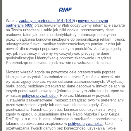
Wraz z
zaufanymi partnerami IAB (1019)
i
innymi zaufanymi
partnerami (489)
przechowujemy i/lub odczytujemy informacje zawarte
na Twoim urządzeniu, takie jak pliki cookie, przetwarzamy dane
osobowe, takie jak unikalne identyfikatory, informacje przesyłane
przez urządzenia końcowe niezbędne do personalizacji reklam i treści,
udostępnienie funkcji mediów społecznościowych pomiaru ruchu jak
również dla rozwoju i poprawny naszych produktów. Za Twoją zgodą
my, jak i partnerzy możemy wykorzystywać precyzyjne dane
Na policję zgłosiła się krewna chłopca, która
geolokalizacyjne i identyfikację poprzez skanowanie urządzeń.
Przechodząc do serwisu zgadzasz się na wskazane działania.
opiekowała się nim pod nieobecność jego rodziców.
Możesz wyrazić zgodę na powyższe cele przetwarzania poprzez
Stwierdziła, że 14-latek prawdopodobnie zostały
kliknięcie w przycisk "przechodzę do serwisu", możesz również nie
wyrażać zgody poprzez wybór ustawień zaawansowanych. W sytuacji
wykorzystany seksualnie przez dorosłego
braku zgody będziemy przetwarzać dane osobowe w innych celach na
innych podstawach prawnych (informacje w tym zakresie dostępne są
mężczyznę.
w naszej
polityce prywatności
). Poprzez kliknięcie w przycisk
"ustawienia zaawansowane" możesz zarządzać swoimi preferencjami
przed wyrażeniem zgody lub odmową udzielenia zgody. Cele
Policjanci ustalili, że 36-latek spotkał chłopca
przetwarzania Twoich danych bez konieczności uzyskania Twojej
przypadkowo, nawiązał z nim stały kontakt i
zgody w oparciu o uzasadniony interes Radio Muzyka Fakty Grupa
RMF sp. z o.o. sp. k. oraz informacje o możliwości sprzeciwienia się
wzbudzał coraz większe zaufanie. Wykorzystując
takiemu przetwarzaniu znajdziesz w
polityce prywatności
. Cele
przetwarzania Twoich danych bez konieczności uzyskania Twojej