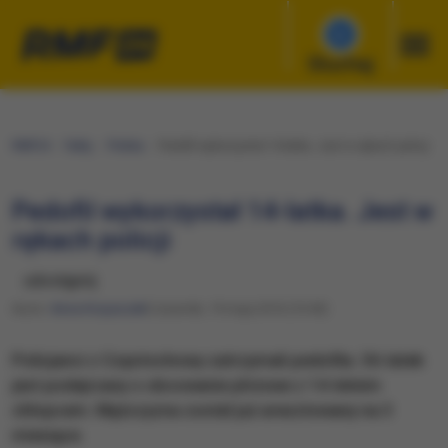
Słuchaj
RMF24
Fakty
Polska
Pedofil wykorzystał 14-latka. Jest w rękach policji
Pedofil wykorzystał 14-latka. Jest w
rękach policji
udostępnij
Autor:
Anna Kropaczek
Czwartek, 19 maja 2016 (10:40)
Policjanci z Częstochowy zatrzymali pedofila. 36-latek
jest podejrzany o obcowanie płciowe z 14-letnim
chłopcem. Mężczyzna został już aresztowany na 3
miesiące.