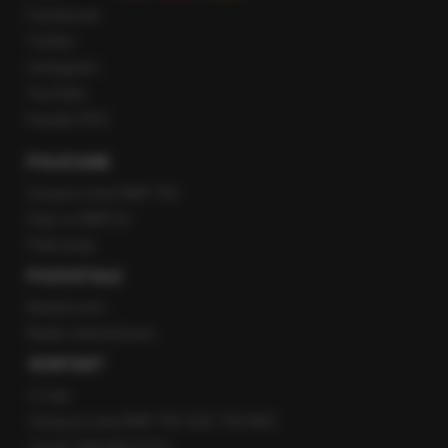
Facebook
Twitter
Instagram
YouTube
Kanały RSS
POLECANE
Gorąca Linia RMF FM
Staż w RMF24
Patronaty
POZOSTAŁE
Newsroom
Radio internetowe
KONTAKT
O nas
Gorąca Linia RMF FM: 600 700 800
email: fakty@rmf.fm