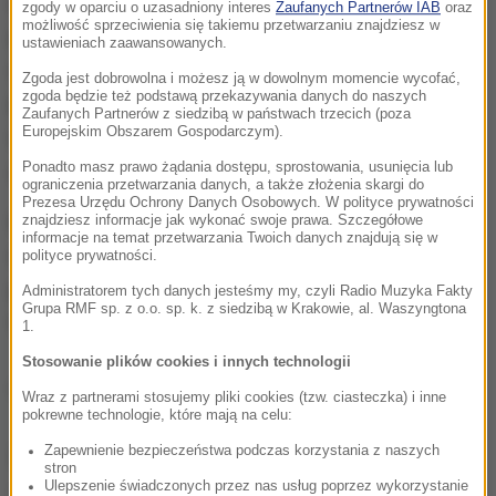
to, że chłopak pochodzi z biedniejszej rodziny,
zgody w oparciu o uzasadniony interes
Zaufanych Partnerów IAB
oraz
możliwość sprzeciwienia się takiemu przetwarzaniu znajdziesz w
kupował mu jedzenie i częstował alkoholem.
ustawieniach zaawansowanych.
Wreszcie zaprosił go do hotelu i tam nakłonił do
Zgoda jest dobrowolna i możesz ją w dowolnym momencie wycofać,
zgoda będzie też podstawą przekazywania danych do naszych
kontaktu seksualnego. Próbował namówić do tego
Zaufanych Partnerów z siedzibą w państwach trzecich (poza
Europejskim Obszarem Gospodarczym).
także kolegę 14-latka, ale to na szczęście mu się nie
Ponadto masz prawo żądania dostępu, sprostowania, usunięcia lub
udało.
ograniczenia przetwarzania danych, a także złożenia skargi do
Prezesa Urzędu Ochrony Danych Osobowych. W polityce prywatności
Policja szybko ustaliła tożsamość 36-latka,
znajdziesz informacje jak wykonać swoje prawa. Szczegółowe
informacje na temat przetwarzania Twoich danych znajdują się w
namierzyła go i zatrzymała. Na wniosek śledczych i
polityce prywatności.
prokuratora sąd zastosował wobec niego
Administratorem tych danych jesteśmy my, czyli Radio Muzyka Fakty
Grupa RMF sp. z o.o. sp. k. z siedzibą w Krakowie, al. Waszyngtona
tymczasowy, trzymiesięczny areszt.
1.
Stosowanie plików cookies i innych technologii
(abs)
Wraz z partnerami stosujemy pliki cookies (tzw. ciasteczka) i inne
pokrewne technologie, które mają na celu:
Zapewnienie bezpieczeństwa podczas korzystania z naszych
Źródło: RMF FM
stron
Ulepszenie świadczonych przez nas usług poprzez wykorzystanie
pedofilia
Tagi: