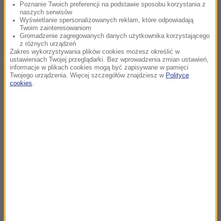
Poznanie Twoich preferencji na podstawie sposobu korzystania z
Źródło: PAP
naszych serwisów
Wyświetlanie spersonalizowanych reklam, które odpowiadają
Twoim zainteresowaniom
Gromadzenie zagregowanych danych użytkownika korzystającego
chcesz widzieć więcej artykułów od RMF24?
dodaj w
z różnych urządzeń
Google
Zakres wykorzystywania plików cookies możesz określić w
ustawieniach Twojej przeglądarki. Bez wprowadzenia zmian ustawień,
informacje w plikach cookies mogą być zapisywane w pamięci
Twojego urządzenia. Więcej szczegółów znajdziesz w
Polityce
cookies
.