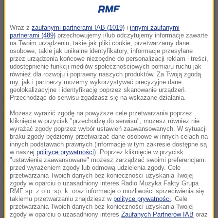
Wraz z
zaufanymi partnerami IAB (1019)
i
innymi zaufanymi
partnerami (489)
przechowujemy i/lub odczytujemy informacje zawarte
na Twoim urządzeniu, takie jak pliki cookie, przetwarzamy dane
osobowe, takie jak unikalne identyfikatory, informacje przesyłane
przez urządzenia końcowe niezbędne do personalizacji reklam i treści,
udostępnienie funkcji mediów społecznościowych pomiaru ruchu jak
również dla rozwoju i poprawny naszych produktów. Za Twoją zgodą
my, jak i partnerzy możemy wykorzystywać precyzyjne dane
geolokalizacyjne i identyfikację poprzez skanowanie urządzeń.
Przechodząc do serwisu zgadzasz się na wskazane działania.
Niespełna rok temu, po blisko rocznych
konsultacjach, MSWiA wydało rozporządzenie w
Możesz wyrazić zgodę na powyższe cele przetwarzania poprzez
kliknięcie w przycisk "przechodzę do serwisu", możesz również nie
sprawie nowego łańcucha z orłem dla kierowników
wyrażać zgody poprzez wybór ustawień zaawansowanych. W sytuacji
braku zgody będziemy przetwarzać dane osobowe w innych celach na
urzędów stanu cywilnego. Dziś trzeba go zmienić -
innych podstawach prawnych (informacje w tym zakresie dostępne są
w naszej
polityce prywatności
). Poprzez kliknięcie w przycisk
pisze "Rzeczpospolita".
"ustawienia zaawansowane" możesz zarządzać swoimi preferencjami
przed wyrażeniem zgody lub odmową udzielenia zgody. Cele
przetwarzania Twoich danych bez konieczności uzyskania Twojej
Powodem jest "rozwiązanie kwestii niewłaściwego
zgody w oparciu o uzasadniony interes Radio Muzyka Fakty Grupa
RMF sp. z o.o. sp. k. oraz informacje o możliwości sprzeciwienia się
układania się łańcucha na ramionach osoby
takiemu przetwarzaniu znajdziesz w
polityce prywatności
. Cele
noszącej" - czytamy w artykule.
przetwarzania Twoich danych bez konieczności uzyskania Twojej
zgody w oparciu o uzasadniony interes
Zaufanych Partnerów IAB
oraz