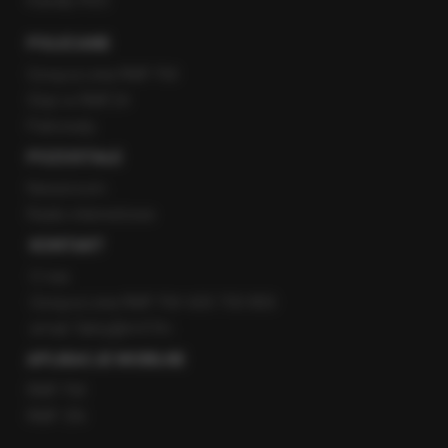
Kanały RSS
POLECANE
Gorąca Linia RMF FM
Staż w RMF24
Patronaty
POZOSTAŁE
Newsroom
Radio internetowe
KONTAKT
O nas
Gorąca Linia RMF FM: 600 700 800
email: fakty@rmf.fm
APLIKACJE MOBILNE
RMF FM
RMF ON