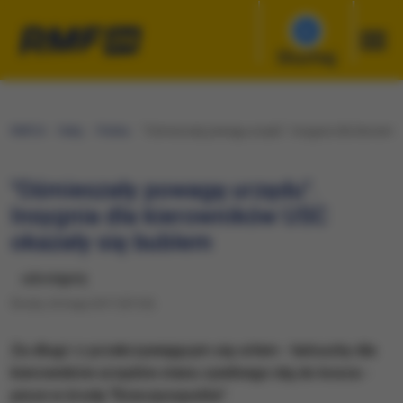
Słuchaj
RMF24
Fakty
Polska
"Ośmieszały powagę urzędu". Insygnia dla kierowni
"Ośmieszały powagę urzędu".
Insygnia dla kierowników USC
okazały się bublem
udostępnij
Środa, 24 maja 2017 (07:25)
Za długi i z przekrzywiającym się orłem - łańcuchy dla
kierowników urzędów stanu cywilnego idą do kosza -
pisze w środę "Rzeczpospolita".