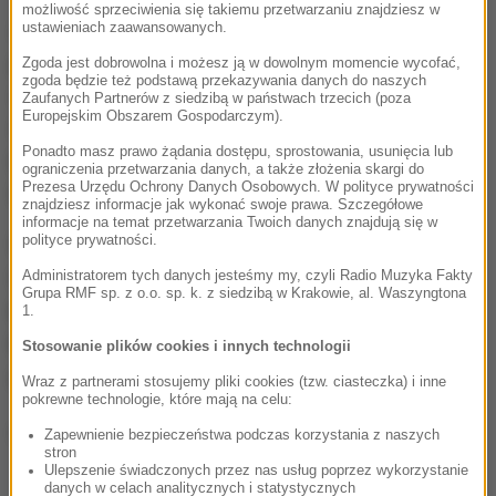
możliwość sprzeciwienia się takiemu przetwarzaniu znajdziesz w
Źle się nosił, orzeł się przekrzywiał, co nie tylko
ustawieniach zaawansowanych.
przeszkadzało w pracy, ale też ośmieszało powagę
Zgoda jest dobrowolna i możesz ją w dowolnym momencie wycofać,
zgoda będzie też podstawą przekazywania danych do naszych
urzędu. Odesłaliśmy nowe łańcuchy do Mennicy
Zaufanych Partnerów z siedzibą w państwach trzecich (poza
Europejskim Obszarem Gospodarczym).
Polskiej, w której je zamówiliśmy
- przyznaje Karol
Ponadto masz prawo żądania dostępu, sprostowania, usunięcia lub
Lipiński, kierownik USC w Szczecinie i wiceprezes
ograniczenia przetwarzania danych, a także złożenia skargi do
Prezesa Urzędu Ochrony Danych Osobowych. W polityce prywatności
Urzędu Stanu Cywilnego RP.
znajdziesz informacje jak wykonać swoje prawa. Szczegółowe
informacje na temat przetwarzania Twoich danych znajdują się w
polityce prywatności.
Według "Rz" problem pojawił się na etapie produkcji.
Okazało się, że aby łańcuch dobrze się układał,
Administratorem tych danych jesteśmy my, czyli Radio Muzyka Fakty
Grupa RMF sp. z o.o. sp. k. z siedzibą w Krakowie, al. Waszyngtona
konieczne jest dodatkowe "potrójne" ogniwo.
1.
Niestety, tego nowy wzór nie przewidywał -
Stosowanie plików cookies i innych technologii
informuje gazeta.
Wraz z partnerami stosujemy pliki cookies (tzw. ciasteczka) i inne
pokrewne technologie, które mają na celu:
(mpw)
Zapewnienie bezpieczeństwa podczas korzystania z naszych
stron
Ulepszenie świadczonych przez nas usług poprzez wykorzystanie
danych w celach analitycznych i statystycznych