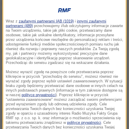
Wraz z
zaufanymi partnerami IAB (1019)
i
innymi zaufanymi
Miejsce wypadku samolotu wojskowego MIG-29, który rozbił się w
partnerami (489)
przechowujemy i/lub odczytujemy informacje zawarte
rejonie miejscowości Drgicz w województwie mazowieckim
na Twoim urządzeniu, takie jak pliki cookie, przetwarzamy dane
osobowe, takie jak unikalne identyfikatory, informacje przesyłane
przez urządzenia końcowe niezbędne do personalizacji reklam i treści,
Jeszcze w listopadzie 2018 roku prezes WZL-2
udostępnienie funkcji mediów społecznościowych pomiaru ruchu jak
również dla rozwoju i poprawny naszych produktów. Za Twoją zgodą
przekonywał o niezawodności fotela, znając
my, jak i partnerzy możemy wykorzystywać precyzyjne dane
geolokalizacyjne i identyfikację poprzez skanowanie urządzeń.
jednocześnie przyczynę śmierci pilota. Po
Przechodząc do serwisu zgadzasz się na wskazane działania.
katastrofie zakład lotniczy błyskawicznie wymienił
Możesz wyrazić zgodę na powyższe cele przetwarzania poprzez
wadliwe elementy w poradzieckich myśliwcach.
kliknięcie w przycisk "przechodzę do serwisu", możesz również nie
wyrażać zgody poprzez wybór ustawień zaawansowanych. W sytuacji
braku zgody będziemy przetwarzać dane osobowe w innych celach na
innych podstawach prawnych (informacje w tym zakresie dostępne są
Wojskowe Zakłady Lotnicze nr 2 (WZL-2)
w naszej
polityce prywatności
). Poprzez kliknięcie w przycisk
"ustawienia zaawansowane" możesz zarządzać swoimi preferencjami
zaprojektowały na nowo pierścień umożliwiający
przed wyrażeniem zgody lub odmową udzielenia zgody. Cele
przetwarzania Twoich danych bez konieczności uzyskania Twojej
otwieranie się spadochronu podczas
zgody w oparciu o uzasadniony interes Radio Muzyka Fakty Grupa
RMF sp. z o.o. sp. k. oraz informacje o możliwości sprzeciwienia się
katapultowania. W wyniku błędnego projektu zginął
takiemu przetwarzaniu znajdziesz w
polityce prywatności
. Cele
przetwarzania Twoich danych bez konieczności uzyskania Twojej
pilot kpt. Krzysztof Sobański.