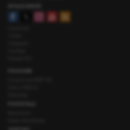
SPOŁECZNOŚĆ
Facebook
Twitter
Instagram
YouTube
Kanały RSS
POLECANE
Gorąca Linia RMF FM
Staż w RMF24
Patronaty
POZOSTAŁE
Newsroom
Radio internetowe
KONTAKT