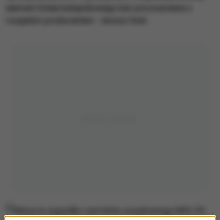
element fotela katapultowego bez porozumienia z
rosyjskim producentem - donosi Onet.