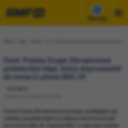
Słuchaj
RMF24
Fakty
Polska
Onet: Polska Grupa Zbrojeniowa potwierdza błąd, któ
Onet: Polska Grupa Zbrojeniowa
potwierdza błąd, który doprowadził
do śmierci pilota MiG-29
udostępnij
Czwartek, 13 czerwca 2019 (15:48)
Polska Grupa Zbrojeniowa przyznaje: podlegające jej
zakłady popełniły błąd w projekcie, który kosztował
życie pilota MiG-29. Zakłady WZL-2 wykonały wadliwy