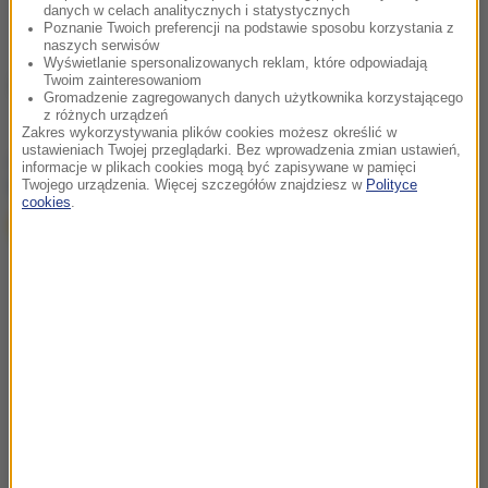
danych w celach analitycznych i statystycznych
Poznanie Twoich preferencji na podstawie sposobu korzystania z
naszych serwisów
Wyświetlanie spersonalizowanych reklam, które odpowiadają
Twoim zainteresowaniom
Źródło: Onet/ RMF FM
Gromadzenie zagregowanych danych użytkownika korzystającego
z różnych urządzeń
Zakres wykorzystywania plików cookies możesz określić w
ustawieniach Twojej przeglądarki. Bez wprowadzenia zmian ustawień,
chcesz widzieć więcej artykułów od RMF24?
dodaj w
informacje w plikach cookies mogą być zapisywane w pamięci
Google
Twojego urządzenia. Więcej szczegółów znajdziesz w
Polityce
cookies
.