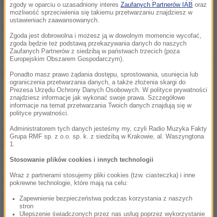
zgody w oparciu o uzasadniony interes
Zaufanych Partnerów IAB
oraz
możliwość sprzeciwienia się takiemu przetwarzaniu znajdziesz w
ustawieniach zaawansowanych.
Polska Grupa Zbrojeniowa przyznaje w
Zgoda jest dobrowolna i możesz ją w dowolnym momencie wycofać,
przekazanym Onetowi stanowisku: "Dziś wiemy, że
zgoda będzie też podstawą przekazywania danych do naszych
Zaufanych Partnerów z siedzibą w państwach trzecich (poza
w 2011 r. popełniono błąd". Osoby odpowiedzialne za
Europejskim Obszarem Gospodarczym).
projekt pierścieni zostały zwolnione z WZL-2.
Ponadto masz prawo żądania dostępu, sprostowania, usunięcia lub
ograniczenia przetwarzania danych, a także złożenia skargi do
Prezesa Urzędu Ochrony Danych Osobowych. W polityce prywatności
znajdziesz informacje jak wykonać swoje prawa. Szczegółowe
Zdaniem portalu morale w bazach lotniczych jest
informacje na temat przetwarzania Twoich danych znajdują się w
polityce prywatności.
fatalne. Piloci myśliwców chcą odchodzić na
samoloty transportowe lub do cywila. Z floty 95
Administratorem tych danych jesteśmy my, czyli Radio Muzyka Fakty
Grupa RMF sp. z o.o. sp. k. z siedzibą w Krakowie, al. Waszyngtona
maszyn w miniony weekend w powietrze było w
1.
stanie wznieść się zaledwie kilka.
Stosowanie plików cookies i innych technologii
Wraz z partnerami stosujemy pliki cookies (tzw. ciasteczka) i inne
Śledztwo w sprawie wadliwych pierścieni prowadzi
pokrewne technologie, które mają na celu:
Prokuratura Okręgowa w Warszawie.
Zapewnienie bezpieczeństwa podczas korzystania z naszych
stron
Ulepszenie świadczonych przez nas usług poprzez wykorzystanie