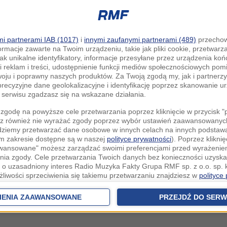
i partnerami IAB (1017)
i
innymi zaufanymi partnerami (489)
przechow
ormacje zawarte na Twoim urządzeniu, takie jak pliki cookie, przetwar
jak unikalne identyfikatory, informacje przesyłane przez urządzenia k
i reklam i treści, udostępnienie funkcji mediów społecznościowych pom
woju i poprawny naszych produktów. Za Twoją zgodą my, jak i partner
recyzyjne dane geolokalizacyjne i identyfikację poprzez skanowanie u
serwisu zgadzasz się na wskazane działania.
zgodę na powyższe cele przetwarzania poprzez kliknięcie w przycisk 
z również nie wyrażać zgody poprzez wybór ustawień zaawansowanych
dziemy przetwarzać dane osobowe w innych celach na innych podsta
rmeria Wojskowa bada
Trzy gole w Białymstoku. S
ym zakresie dostępne są w naszej
polityce prywatności
). Poprzez kliknię
awansowane" możesz zarządzać swoimi preferencjami przed wyrażenie
nt z udziałem wojskowego
zaliczka Jagielloni przed
ia zgody. Cele przetwarzania Twoich danych bez konieczności uzyska
owca
rewanżem w Glasgow
 o uzasadniony interes Radio Muzyka Fakty Grupa RMF sp. z o.o. sp. k
żliwości sprzeciwienia się takiemu przetwarzaniu znajdziesz w
polityce
nia Twoich danych bez konieczności uzyskania Twojej zgody w oparci
ch Partnerów IAB
oraz możliwość sprzeciwienia się takiemu przetwarza
IENIA ZAAWANSOWANE
PRZEJDŹ DO SERW
aawansowanych.
rowolna i możesz ją w dowolnym momencie wycofać, zgoda będzie też