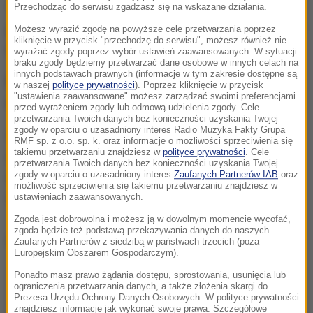
Tą płytką mógł dysponować tylko i wyłącznie
Przechodząc do serwisu zgadzasz się na wskazane działania.
prokurator, który prowadził postępowanie
- podkreślił
Możesz wyrazić zgodę na powyższe cele przetwarzania poprzez
kliknięcie w przycisk "przechodzę do serwisu", możesz również nie
rzecznik.
wyrażać zgody poprzez wybór ustawień zaawansowanych. W sytuacji
braku zgody będziemy przetwarzać dane osobowe w innych celach na
innych podstawach prawnych (informacje w tym zakresie dostępne są
Policjanci mieli później trzy razy pisemnie prosić o
w naszej
polityce prywatności
). Poprzez kliknięcie w przycisk
"ustawienia zaawansowane" możesz zarządzać swoimi preferencjami
udostępnienie tego nagrania.
przed wyrażeniem zgody lub odmową udzielenia zgody. Cele
przetwarzania Twoich danych bez konieczności uzyskania Twojej
zgody w oparciu o uzasadniony interes Radio Muzyka Fakty Grupa
O taką zgodę prosiliśmy w maju, w czerwcu, w lipcu.
RMF sp. z o.o. sp. k. oraz informacje o możliwości sprzeciwienia się
takiemu przetwarzaniu znajdziesz w
polityce prywatności
. Cele
(...) Funkcjonariusz prowadzący postępowanie
przetwarzania Twoich danych bez konieczności uzyskania Twojej
dyscyplinarne zwracał się o wydanie nagrania, aby
zgody w oparciu o uzasadniony interes
Zaufanych Partnerów IAB
oraz
możliwość sprzeciwienia się takiemu przetwarzaniu znajdziesz w
móc się z nim zapoznać
- zapewnił Mariusz Ciarka.
ustawieniach zaawansowanych.
Zgoda jest dobrowolna i możesz ją w dowolnym momencie wycofać,
zgoda będzie też podstawą przekazywania danych do naszych
Dalsza część artykułu pod materiałem video:
Zaufanych Partnerów z siedzibą w państwach trzecich (poza
Europejskim Obszarem Gospodarczym).
Ponadto masz prawo żądania dostępu, sprostowania, usunięcia lub
ograniczenia przetwarzania danych, a także złożenia skargi do
Prezesa Urzędu Ochrony Danych Osobowych. W polityce prywatności
znajdziesz informacje jak wykonać swoje prawa. Szczegółowe