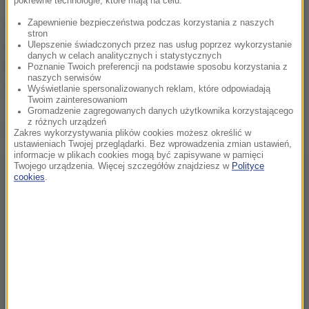
pokrewne technologie, które mają na celu:
Wstępny komunikat w sprawie katastrofy w
Zapewnienie bezpieczeństwa podczas korzystania z naszych
stron
Domecku będzie ogłoszony przez Państwową
Ulepszenie świadczonych przez nas usług poprzez wykorzystanie
danych w celach analitycznych i statystycznych
Komisję Badania Wypadków Lotniczych do
Poznanie Twoich preferencji na podstawie sposobu korzystania z
naszych serwisów
trzydziestu dni od zdarzenia.
Wyświetlanie spersonalizowanych reklam, które odpowiadają
Twoim zainteresowaniom
Gromadzenie zagregowanych danych użytkownika korzystającego
z różnych urządzeń
Dalsza część artykułu pod materiałem video:
Zakres wykorzystywania plików cookies możesz określić w
ustawieniach Twojej przeglądarki. Bez wprowadzenia zmian ustawień,
informacje w plikach cookies mogą być zapisywane w pamięci
Twojego urządzenia. Więcej szczegółów znajdziesz w
Polityce
cookies
.