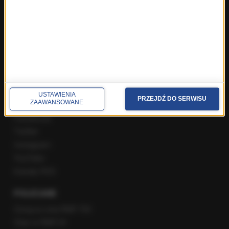
Rozmowa o 7:00 w RMF FM i Radiu RMF24
Poranna rozmowa w RMF FM
Popołudniowa rozmowa w RMF FM
Gość Krzysztofa Ziemca w RMF FM
Rozmowy w Radiu RMF24
SPOŁECZNOŚĆ
USTAWIENIA
PRZEJDŹ DO SERWISU
ZAAWANSOWANE
Facebook
Twitter
Instagram
YouTube
Kanały RSS
POLECANE
Gorąca Linia RMF FM
Staż w RMF24