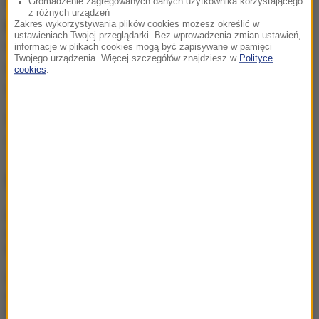
Śledczy podkreślają też, że
antyukraińskie i
Gromadzenie zagregowanych danych użytkownika korzystającego
z różnych urządzeń
prorosyjskie incydent
y, do których dochodziło
Zakres wykorzystywania plików cookies możesz określić w
ustawieniach Twojej przeglądarki. Bez wprowadzenia zmian ustawień,
ostatnio podczas rolniczych protestów nie mają
informacje w plikach cookies mogą być zapisywane w pamięci
Twojego urządzenia. Więcej szczegółów znajdziesz w
Polityce
żadnego związku z rozpracowywaną szpiegowską
cookies
.
siatką.
Źródło: RMF FM
rosyjski wywiad
szpiegostwo
Tagi:
NAJWAŻNIEJSZE FAKTY
Co z decyzją ws. powrotu
osłon na rynku paliw?
Domański informuje
Sprawa niewypłacania
dotacji i subwencji dla PiS.
Sąd zdecydował