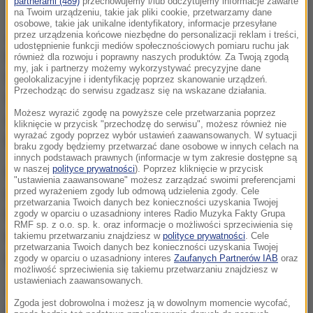
Zdjęcie ilustracyjne
partnerami (489)
przechowujemy i/lub odczytujemy informacje zawarte
na Twoim urządzeniu, takie jak pliki cookie, przetwarzamy dane
osobowe, takie jak unikalne identyfikatory, informacje przesyłane
Jak dowiedział się reporter RMF FM, śledczy z
przez urządzenia końcowe niezbędne do personalizacji reklam i treści,
udostępnienie funkcji mediów społecznościowych pomiaru ruchu jak
lubelskiego wydziału Prokuratury Krajowej wraz z
również dla rozwoju i poprawny naszych produktów. Za Twoją zgodą
my, jak i partnerzy możemy wykorzystywać precyzyjne dane
funkcjonariuszami Agencji Bezpieczeństwa
geolokalizacyjne i identyfikację poprzez skanowanie urządzeń.
Przechodząc do serwisu zgadzasz się na wskazane działania.
Wewnętrznego podejrzewają, że nie wszyscy
Możesz wyrazić zgodę na powyższe cele przetwarzania poprzez
członkowie siatki zostali złapani i starają się ustalić
kliknięcie w przycisk "przechodzę do serwisu", możesz również nie
wyrażać zgody poprzez wybór ustawień zaawansowanych. W sytuacji
kolejnych członków tej szpiegowskiej grupy.
braku zgody będziemy przetwarzać dane osobowe w innych celach na
innych podstawach prawnych (informacje w tym zakresie dostępne są
w naszej
polityce prywatności
). Poprzez kliknięcie w przycisk
Wciąż nie wiadomo też, kto kierował głównie
"ustawienia zaawansowane" możesz zarządzać swoimi preferencjami
przed wyrażeniem zgody lub odmową udzielenia zgody. Cele
młodymi ludźmi, którzy mieli w Polsce - na polecenie
przetwarzania Twoich danych bez konieczności uzyskania Twojej
Rosjan
- siać dezinformację, śledzić transporty ze
zgody w oparciu o uzasadniony interes Radio Muzyka Fakty Grupa
RMF sp. z o.o. sp. k. oraz informacje o możliwości sprzeciwienia się
sprzętem wojskowym dla Ukrainy
czy
takiemu przetwarzaniu znajdziesz w
polityce prywatności
. Cele
przetwarzania Twoich danych bez konieczności uzyskania Twojej
przygotowywać się do
aktów dywersji
.
zgody w oparciu o uzasadniony interes
Zaufanych Partnerów IAB
oraz
możliwość sprzeciwienia się takiemu przetwarzaniu znajdziesz w
ustawieniach zaawansowanych.
Jak zaznacza prokuratura, od czasu skierowania do
Zgoda jest dobrowolna i możesz ją w dowolnym momencie wycofać,
sądu aktu oskarżenia w sprawie siatki, nie