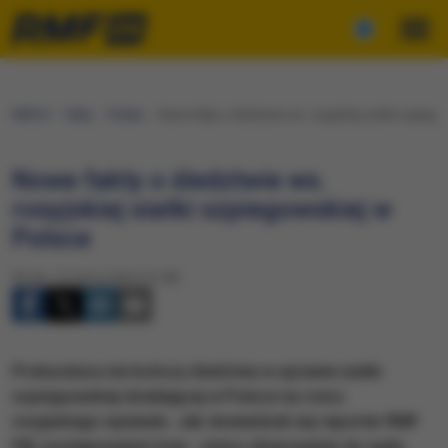
RMF24
Fakty
Polska
Nowe fakty o śledztwie ws. rosyjskiej siatki szpiego
Nowe fakty o śledztwie ws.
rosyjskiej siatki szpiegowskiej w
Polsce
Środa, 13 marca 2024 (12:48)
Prokuratura nie kończy śledztwa w sprawie siatki
szpiegowskiej działającej w Polsce na rzecz
rosyjskiego wywiadu. Jak dowiedział się reporter RMF
FM, postępowanie trwa - mimo skierowania do sądu