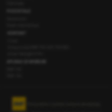
Patronaty
POZOSTAŁE
Newsroom
Radio internetowe
KONTAKT
O nas
Gorąca Linia RMF FM: 600 700 800
email: fakty@rmf.fm
APLIKACJE MOBILNE
RMF FM
RMF ON
Korzystanie z portalu oznacza akceptację