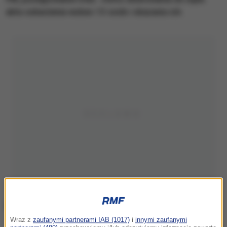
aktu oskarżenia wobec 13 osób i skazaniu ich.
Wraz z
zaufanymi partnerami IAB (1017)
i
innymi zaufanymi