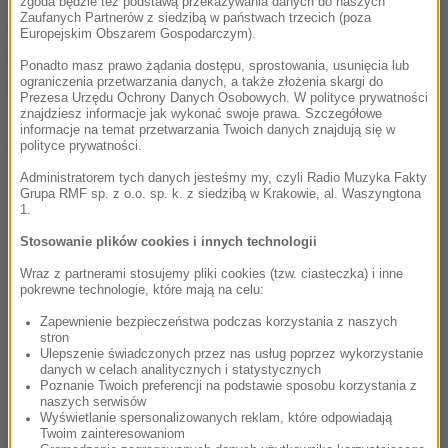
zgoda będzie też podstawą przekazywania danych do naszych
Zaufanych Partnerów z siedzibą w państwach trzecich (poza
zatrzymano innych osób, które mogłyby w niej
Europejskim Obszarem Gospodarczym).
działać. Nie stwierdzono również nowych
działań
Ponadto masz prawo żądania dostępu, sprostowania, usunięcia lub
ograniczenia przetwarzania danych, a także złożenia skargi do
dywersyjnych
.
Prezesa Urzędu Ochrony Danych Osobowych. W polityce prywatności
znajdziesz informacje jak wykonać swoje prawa. Szczegółowe
informacje na temat przetwarzania Twoich danych znajdują się w
Dalsza część artykułu pod materiałem video:
polityce prywatności.
Administratorem tych danych jesteśmy my, czyli Radio Muzyka Fakty
Grupa RMF sp. z o.o. sp. k. z siedzibą w Krakowie, al. Waszyngtona
1.
Stosowanie plików cookies i innych technologii
Wraz z partnerami stosujemy pliki cookies (tzw. ciasteczka) i inne
pokrewne technologie, które mają na celu:
Zapewnienie bezpieczeństwa podczas korzystania z naszych
stron
Ulepszenie świadczonych przez nas usług poprzez wykorzystanie
danych w celach analitycznych i statystycznych
Poznanie Twoich preferencji na podstawie sposobu korzystania z
naszych serwisów
Wyświetlanie spersonalizowanych reklam, które odpowiadają
Twoim zainteresowaniom