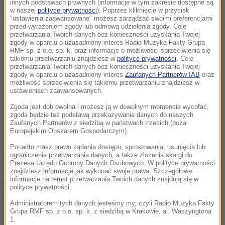
innych podstawach prawnych (informacje w tym zakresie dostępne są
proces otwarty, by społeczeństwo znało jego
w naszej
polityce prywatności
). Poprzez kliknięcie w przycisk
"ustawienia zaawansowane" możesz zarządzać swoimi preferencjami
przebieg. Nie ma przesłanek które by wskazywały, że
przed wyrażeniem zgody lub odmową udzielenia zgody. Cele
zachodzi konieczność wyłączenia jawności; mój
przetwarzania Twoich danych bez konieczności uzyskania Twojej
zgody w oparciu o uzasadniony interes Radio Muzyka Fakty Grupa
klient też jest za tym, by to było publiczne -
RMF sp. z o.o. sp. k. oraz informacje o możliwości sprzeciwienia się
takiemu przetwarzaniu znajdziesz w
polityce prywatności
. Cele
powiedział adwokat oskarżonego.
przetwarzania Twoich danych bez konieczności uzyskania Twojej
zgody w oparciu o uzasadniony interes
Zaufanych Partnerów IAB
oraz
możliwość sprzeciwienia się takiemu przetwarzaniu znajdziesz w
ustawieniach zaawansowanych.
Pierwsza rozprawa ws. zabójstwa Ewy Tylman
Zgoda jest dobrowolna i możesz ją w dowolnym momencie wycofać,
zaplanowana została na 17 stycznia 2017 r.
zgoda będzie też podstawą przekazywania danych do naszych
Zaufanych Partnerów z siedzibą w państwach trzecich (poza
Europejskim Obszarem Gospodarczym).
W zeszłym tygodniu sąd w Poznaniu przedłużył na
Ponadto masz prawo żądania dostępu, sprostowania, usunięcia lub
kolejne trzy miesiące areszt dla Adama Z.
ograniczenia przetwarzania danych, a także złożenia skargi do
Prezesa Urzędu Ochrony Danych Osobowych. W polityce prywatności
znajdziesz informacje jak wykonać swoje prawa. Szczegółowe
informacje na temat przetwarzania Twoich danych znajdują się w
Adam Z. oskarżony o zepchnięcie
polityce prywatności.
Ewy Tylman ze skarpy
Administratorem tych danych jesteśmy my, czyli Radio Muzyka Fakty
Grupa RMF sp. z o.o. sp. k. z siedzibą w Krakowie, al. Waszyngtona
1.