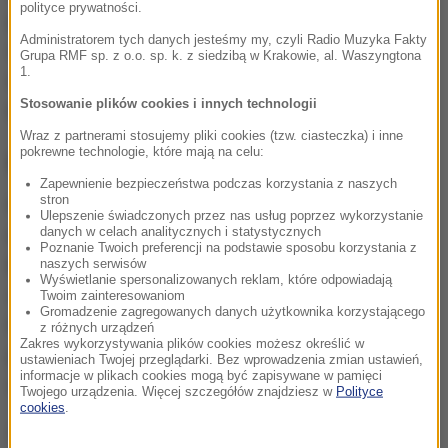
polityce prywatności.
przy tym, że jego stanowisko w kwestiach
Administratorem tych danych jesteśmy my, czyli Radio Muzyka Fakty
dotyczących napięć w relacjach obu państw jest
Grupa RMF sp. z o.o. sp. k. z siedzibą w Krakowie, al. Waszyngtona
1.
niezmienne, ale
to „nie wyklucza naszego dialogu,
Stosowanie plików cookies i innych technologii
naszej dyskusji”.
Wraz z partnerami stosujemy pliki cookies (tzw. ciasteczka) i inne
pokrewne technologie, które mają na celu:
Nawrocki rozmawiał z Trumpem
Zapewnienie bezpieczeństwa podczas korzystania z naszych
stron
Nawrocki powiedział również, że
we wtorek
Ulepszenie świadczonych przez nas usług poprzez wykorzystanie
danych w celach analitycznych i statystycznych
rozmawiał „dość krótko” z prezydentem USA
Poznanie Twoich preferencji na podstawie sposobu korzystania z
Donaldem Trumpem
, a rozmowa dotyczyła stałej
naszych serwisów
Wyświetlanie spersonalizowanych reklam, które odpowiadają
obecności wojsk amerykańskich w Polsce.
Twoim zainteresowaniom
Gromadzenie zagregowanych danych użytkownika korzystającego
Podkreślił, że zabiega o tę obecność od swojej
z różnych urządzeń
Zakres wykorzystywania plików cookies możesz określić w
pierwszej wizyty w USA w roli prezydenta, czyli od 3
ustawieniach Twojej przeglądarki. Bez wprowadzenia zmian ustawień,
informacje w plikach cookies mogą być zapisywane w pamięci
września 2025 roku.
Twojego urządzenia. Więcej szczegółów znajdziesz w
Polityce
cookies
.
Pan prezydent
Trump wypełnia swoje deklaracje.