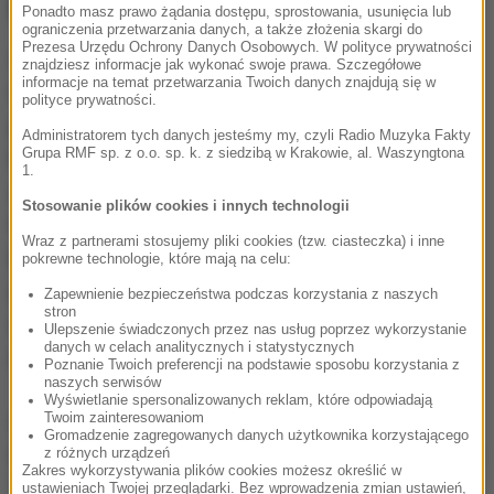
Niepodległość na sportowo
Ponadto masz prawo żądania dostępu, sprostowania, usunięcia lub
ograniczenia przetwarzania danych, a także złożenia skargi do
Prezesa Urzędu Ochrony Danych Osobowych. W polityce prywatności
Obchodom Święta Niepodległości będą także
znajdziesz informacje jak wykonać swoje prawa. Szczegółowe
informacje na temat przetwarzania Twoich danych znajdują się w
towarzyszyć imprezy sportowe. Ulicami Warszawy
polityce prywatności.
przebiegną uczestnicy 27. Biegu Niepodległości.
Administratorem tych danych jesteśmy my, czyli Radio Muzyka Fakty
Grupa RMF sp. z o.o. sp. k. z siedzibą w Krakowie, al. Waszyngtona
Rozpocznie się on o godz. 11.11, ma wziąć w nim
1.
udział 15 tys. biegaczy. Trasa prowadzi al. Jana
Stosowanie plików cookies i innych technologii
Pawła II, ul. Chałubińskiego i al. Niepodległości -
Wraz z partnerami stosujemy pliki cookies (tzw. ciasteczka) i inne
biegacze wystartują na skrzyżowaniu z ul. Stawki i
pokrewne technologie, które mają na celu:
pobiegną najpierw w kierunku południowym jezdnią
Zapewnienie bezpieczeństwa podczas korzystania z naszych
stron
wschodnią, zawrócą przy ul. Rakowieckiej i pobiegną
Ulepszenie świadczonych przez nas usług poprzez wykorzystanie
danych w celach analitycznych i statystycznych
na północ jezdnią zachodnią.
Poznanie Twoich preferencji na podstawie sposobu korzystania z
naszych serwisów
Wyświetlanie spersonalizowanych reklam, które odpowiadają
Twoim zainteresowaniom
W godz. 5-15 zostanie wyłączona z ruchu al. Jana
Gromadzenie zagregowanych danych użytkownika korzystającego
z różnych urządzeń
Pawła II w obu kierunkach (od ronda Zgrupowania AK
Zakres wykorzystywania plików cookies możesz określić w
"Radosław" do ul. Anielewicza) oraz ul. Stawki (od ul.
ustawieniach Twojej przeglądarki. Bez wprowadzenia zmian ustawień,