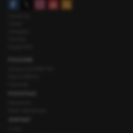
Facebook
Twitter
Instagram
YouTube
Kanały RSS
POLECANE
Gorąca Linia RMF FM
Staż w RMF24
Patronaty
POZOSTAŁE
Newsroom
Radio internetowe
KONTAKT
O nas