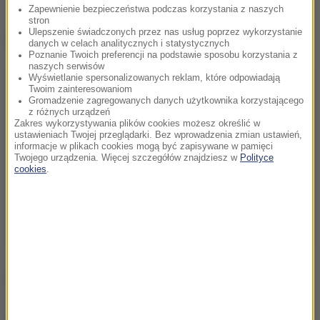
Zapewnienie bezpieczeństwa podczas korzystania z naszych
stron
Ulepszenie świadczonych przez nas usług poprzez wykorzystanie
Dalsza część artykułu pod materiałem video:
danych w celach analitycznych i statystycznych
Poznanie Twoich preferencji na podstawie sposobu korzystania z
naszych serwisów
Wyświetlanie spersonalizowanych reklam, które odpowiadają
Twoim zainteresowaniom
Gromadzenie zagregowanych danych użytkownika korzystającego
z różnych urządzeń
Zakres wykorzystywania plików cookies możesz określić w
ustawieniach Twojej przeglądarki. Bez wprowadzenia zmian ustawień,
informacje w plikach cookies mogą być zapisywane w pamięci
Twojego urządzenia. Więcej szczegółów znajdziesz w
Polityce
cookies
.
(mal)