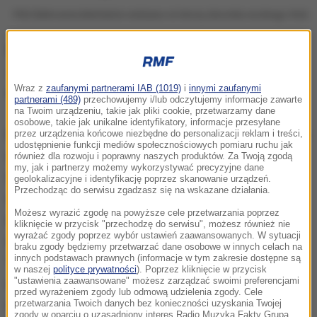
PGE Elektrownia Bełchatów widziana od strony zbiornika wodnego Słok
Do awarii doszło w nocy z niedzieli na poniedziałek.
Jak zapewnia spółka PGE do usterki nie przyczyniły
Wraz z
zaufanymi partnerami IAB (1019)
i
innymi zaufanymi
się upały.
partnerami (489)
przechowujemy i/lub odczytujemy informacje zawarte
na Twoim urządzeniu, takie jak pliki cookie, przetwarzamy dane
osobowe, takie jak unikalne identyfikatory, informacje przesyłane
Pierwszą - nieudaną - próbę włączenia bloku podjęto
przez urządzenia końcowe niezbędne do personalizacji reklam i treści,
udostępnienie funkcji mediów społecznościowych pomiaru ruchu jak
w nocy z wtorku na środę. W poniedziałek Polskie
również dla rozwoju i poprawny naszych produktów. Za Twoją zgodą
my, jak i partnerzy możemy wykorzystywać precyzyjne dane
Sieci Energetyczne zdecydowały o ograniczeniach
geolokalizacyjne i identyfikację poprzez skanowanie urządzeń.
Przechodząc do serwisu zgadzasz się na wskazane działania.
w dostawach prądu, ale nie dotyczyły
Możesz wyrazić zgodę na powyższe cele przetwarzania poprzez
indywidualnych odbiorców energii. Jak podał
kliknięcie w przycisk "przechodzę do serwisu", możesz również nie
wyrażać zgody poprzez wybór ustawień zaawansowanych. W sytuacji
operator w komunikacie, głównym powodem były
braku zgody będziemy przetwarzać dane osobowe w innych celach na
innych podstawach prawnych (informacje w tym zakresie dostępne są
"ograniczenia zdolności wytwórczych elektrowni z
w naszej
polityce prywatności
). Poprzez kliknięcie w przycisk
"ustawienia zaawansowane" możesz zarządzać swoimi preferencjami
uwagi na utrzymujące się ekstremalne trudności w
przed wyrażeniem zgody lub odmową udzielenia zgody. Cele
chłodzeniu elektrowni z otwartym obiegiem
przetwarzania Twoich danych bez konieczności uzyskania Twojej
zgody w oparciu o uzasadniony interes Radio Muzyka Fakty Grupa