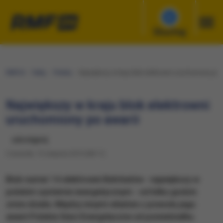
Słuchaj
RMF24
Fakty
Polska
Największy w kraju blok elektrowni uruchomiony po a
Największy w kraju blok elektrowni
uruchomiony po awarii
udostępnij
Czwartek, 13 sierpnia 2015 (08:11)
Blok numer 14 elektrowni Bełchatów - największy w
polskim systemie energetycznym - od kilku godzin
znów działa. Między innymi właśnie z powodu jego
awarii Polskie Sieci Energetyczne od poniedziałku