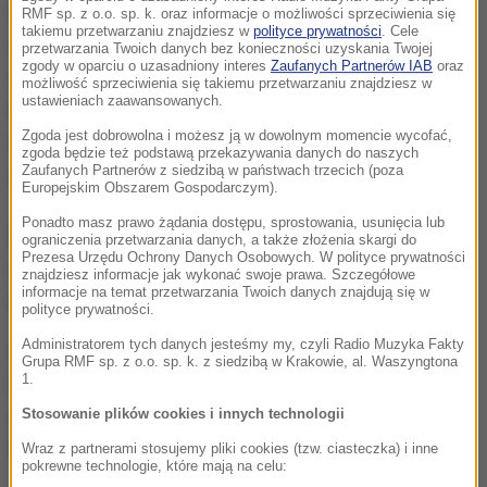
chłodzenia, ubytki na pracujących blokach, awaryjne
RMF sp. z o.o. sp. k. oraz informacje o możliwości sprzeciwienia się
takiemu przetwarzaniu znajdziesz w
polityce prywatności
. Cele
odstawienia i przekwalifikowania na postoje
przetwarzania Twoich danych bez konieczności uzyskania Twojej
zgody w oparciu o uzasadniony interes
Zaufanych Partnerów IAB
oraz
awaryjne". Według ministra gospodarki Janusza
możliwość sprzeciwienia się takiemu przetwarzaniu znajdziesz w
ustawieniach zaawansowanych.
Piechocińskiego decyzja o ograniczeniu w
Zgoda jest dobrowolna i możesz ją w dowolnym momencie wycofać,
dostawach energii miała również związek z awarią
zgoda będzie też podstawą przekazywania danych do naszych
Zaufanych Partnerów z siedzibą w państwach trzecich (poza
w jednym z bloków elektrowni w Bełchatowie.
Europejskim Obszarem Gospodarczym).
Ponadto masz prawo żądania dostępu, sprostowania, usunięcia lub
PSE zapewniła w środowym komunikacie, że tego
ograniczenia przetwarzania danych, a także złożenia skargi do
Prezesa Urzędu Ochrony Danych Osobowych. W polityce prywatności
dnia od godz. 13 miały zniknąć ograniczenia w
znajdziesz informacje jak wykonać swoje prawa. Szczegółowe
informacje na temat przetwarzania Twoich danych znajdują się w
dostawach prądu.
polityce prywatności.
Administratorem tych danych jesteśmy my, czyli Radio Muzyka Fakty
Dziś obowiązuje 11 stopień zasilania, czyli norma.
Grupa RMF sp. z o.o. sp. k. z siedzibą w Krakowie, al. Waszyngtona
1.
Odbiorcy mogą pobierać moc do wysokości
zakontraktowanej w umowie - wynika z komunikatu
Stosowanie plików cookies i innych technologii
Polskich Sieci Elektroenergetycznych.
Wraz z partnerami stosujemy pliki cookies (tzw. ciasteczka) i inne
pokrewne technologie, które mają na celu: