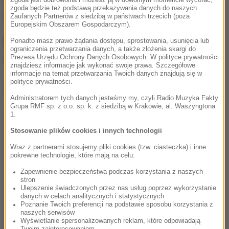
Zgoda jest dobrowolna i możesz ją w dowolnym momencie wycofać,
zgoda będzie też podstawą przekazywania danych do naszych
reżim komunistyczny.
Zaufanych Partnerów z siedzibą w państwach trzecich (poza
Europejskim Obszarem Gospodarczym).
Prace IPN są realizowane na terenie
Ponadto masz prawo żądania dostępu, sprostowania, usunięcia lub
ograniczenia przetwarzania danych, a także złożenia skargi do
do niedawna niedostępnym
Prezesa Urzędu Ochrony Danych Osobowych. W polityce prywatności
znajdziesz informacje jak wykonać swoje prawa. Szczegółowe
informacje na temat przetwarzania Twoich danych znajdują się w
polityce prywatności.
Dalsza część artykułu pod materiałem video:
Administratorem tych danych jesteśmy my, czyli Radio Muzyka Fakty
Grupa RMF sp. z o.o. sp. k. z siedzibą w Krakowie, al. Waszyngtona
1.
Stosowanie plików cookies i innych technologii
Wraz z partnerami stosujemy pliki cookies (tzw. ciasteczka) i inne
pokrewne technologie, które mają na celu:
Zapewnienie bezpieczeństwa podczas korzystania z naszych
stron
Ulepszenie świadczonych przez nas usług poprzez wykorzystanie
danych w celach analitycznych i statystycznych
Poznanie Twoich preferencji na podstawie sposobu korzystania z
naszych serwisów
Wyświetlanie spersonalizowanych reklam, które odpowiadają