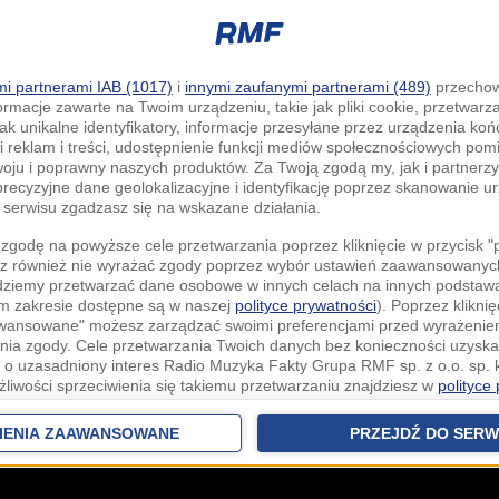
j członkom - do 8 lat więzienia.
i partnerami IAB (1017)
i
innymi zaufanymi partnerami (489)
przechow
ormacje zawarte na Twoim urządzeniu, takie jak pliki cookie, przetwar
eo:
jak unikalne identyfikatory, informacje przesyłane przez urządzenia k
i reklam i treści, udostępnienie funkcji mediów społecznościowych pom
woju i poprawny naszych produktów. Za Twoją zgodą my, jak i partner
recyzyjne dane geolokalizacyjne i identyfikację poprzez skanowanie u
serwisu zgadzasz się na wskazane działania.
zgodę na powyższe cele przetwarzania poprzez kliknięcie w przycisk 
z również nie wyrażać zgody poprzez wybór ustawień zaawansowanych
dziemy przetwarzać dane osobowe w innych celach na innych podsta
ym zakresie dostępne są w naszej
polityce prywatności
). Poprzez kliknię
awansowane" możesz zarządzać swoimi preferencjami przed wyrażenie
ia zgody. Cele przetwarzania Twoich danych bez konieczności uzyska
 o uzasadniony interes Radio Muzyka Fakty Grupa RMF sp. z o.o. sp. k
żliwości sprzeciwienia się takiemu przetwarzaniu znajdziesz w
polityce
nia Twoich danych bez konieczności uzyskania Twojej zgody w oparci
ch Partnerów IAB
oraz możliwość sprzeciwienia się takiemu przetwarza
IENIA ZAAWANSOWANE
PRZEJDŹ DO SERW
aawansowanych.
rowolna i możesz ją w dowolnym momencie wycofać, zgoda będzie też