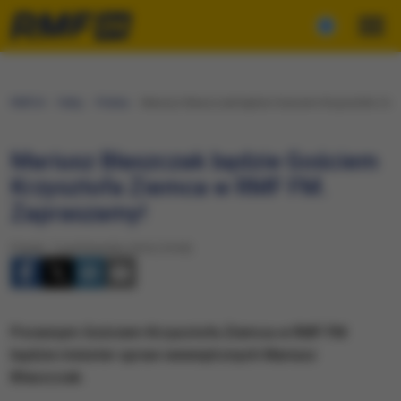
RMF24
Fakty
Polska
Mariusz Błaszczak będzie Gościem Krzysztofa Zie
Mariusz Błaszczak będzie Gościem
Krzysztofa Ziemca w RMF FM.
Zapraszamy!
Piątek, 7 października 2016 (19:30)
Porannym Gościem Krzysztofa Ziemca w RMF FM
będzie minister spraw wewnętrznych Mariusz
Błaszczak.