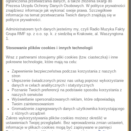
ograniczenia przetwarzania danych, a także złożenia skargi do
Mariusz Błaszczak
Tagi:
Prezesa Urzędu Ochrony Danych Osobowych. W polityce prywatności
znajdziesz informacje jak wykonać swoje prawa. Szczegółowe
informacje na temat przetwarzania Twoich danych znajdują się w
NAJWAŻNIEJSZE FAKTY
polityce prywatności.
Administratorem tych danych jesteśmy my, czyli Radio Muzyka Fakty
Mobilizacja po
Grupa RMF sp. z o.o. sp. k. z siedzibą w Krakowie, al. Waszyngtona
wydarzeniach w Lipsku.
1.
Polska dołącza do rozmów
Stosowanie plików cookies i innych technologii
Żandarmeria Wojskowa
Wraz z partnerami stosujemy pliki cookies (tzw. ciasteczka) i inne
pokrewne technologie, które mają na celu:
bada incydent z udziałem
wojskowego śmigłowca
Zapewnienie bezpieczeństwa podczas korzystania z naszych
stron
Ulepszenie świadczonych przez nas usług poprzez wykorzystanie
Trzy gole w Białymstoku.
danych w celach analitycznych i statystycznych
Skromna zaliczka
Poznanie Twoich preferencji na podstawie sposobu korzystania z
naszych serwisów
Jagielloni przed rewanżem
Wyświetlanie spersonalizowanych reklam, które odpowiadają
w Glasgow
Twoim zainteresowaniom
Gromadzenie zagregowanych danych użytkownika korzystającego
z różnych urządzeń
Zakres wykorzystywania plików cookies możesz określić w
ustawieniach Twojej przeglądarki. Bez wprowadzenia zmian ustawień,
NAJNOWSZE
informacje w plikach cookies mogą być zapisywane w pamięci