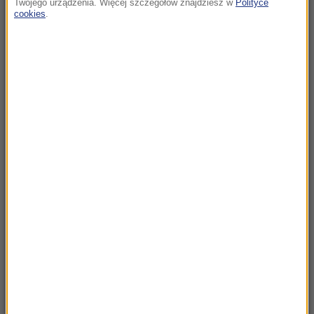
Twojego urządzenia. Więcej szczegółów znajdziesz w
Polityce
cookies
.
23:57
Były żołnierz USA przechodzi piekło w Rosji.
Waszyngton naciska na Moskwę
23:18
„To był dobry dzień”. Iga Świątek awansowała
do kolejnej rundy w Toronto
23:08
„Są już pewne postępy”. Donald Trump mówił
o wojnie w Ukrainie
22:17
GKS Katowice w nieciekawej sytuacji przed
rewanżem z Izraelczykami
21:42
Raków bezbramkowo remisuje. Sprawa
awansu otwarta