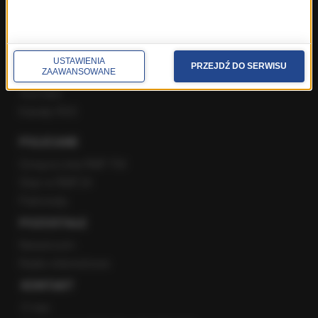
Facebook
Twitter
USTAWIENIA
PRZEJDŹ DO SERWISU
ZAAWANSOWANE
Instagram
YouTube
Kanały RSS
POLECANE
Gorąca Linia RMF FM
Staż w RMF24
Patronaty
POZOSTAŁE
Newsroom
Radio internetowe
KONTAKT
O nas