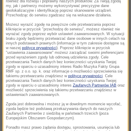
również dla rozwoju i poprawny naszych produktów. Za Twoją zgodą
my, jak i partnerzy możemy wykorzystywać precyzyjne dane
geolokalizacyjne i identyfikację poprzez skanowanie urządzeń.
Przechodząc do serwisu zgadzasz się na wskazane działania.
Możesz wyrazić zgodę na powyższe cele przetwarzania poprzez
kliknięcie w przycisk "przechodzę do serwisu", możesz również nie
wyrażać zgody poprzez wybór ustawień zaawansowanych. W sytuacji
braku zgody będziemy przetwarzać dane osobowe w innych celach na
innych podstawach prawnych (informacje w tym zakresie dostępne są
w naszej
polityce prywatności
). Poprzez kliknięcie w przycisk
"ustawienia zaawansowane" możesz zarządzać swoimi preferencjami
Szefa MSW zapytamy o czarne protesty i ich
przed wyrażeniem zgody lub odmową udzielenia zgody. Cele
przetwarzania Twoich danych bez konieczności uzyskania Twojej
polityczne znaczenie, o to czy MSW ma informacje o
zgody w oparciu o uzasadniony interes Radio Muzyka Fakty Grupa
planowanych prowokacjach podczas obchodów 11
RMF sp. z o.o. sp. k. oraz informacje o możliwości sprzeciwienia się
takiemu przetwarzaniu znajdziesz w
polityce prywatności
. Cele
listopada oraz o to czy Donald Tusk zasłużył na drugą
przetwarzania Twoich danych bez konieczności uzyskania Twojej
zgody w oparciu o uzasadniony interes
Zaufanych Partnerów IAB
oraz
kadencję szefa Rady Europejskiej. Zapraszamy o
możliwość sprzeciwienia się takiemu przetwarzaniu znajdziesz w
ustawieniach zaawansowanych.
godz. 8:30.
Zgoda jest dobrowolna i możesz ją w dowolnym momencie wycofać,
zgoda będzie też podstawą przekazywania danych do naszych
Zaufanych Partnerów z siedzibą w państwach trzecich (poza
Europejskim Obszarem Gospodarczym).
Źródło: RMF FM
Ponadto masz prawo żądania dostępu, sprostowania, usunięcia lub