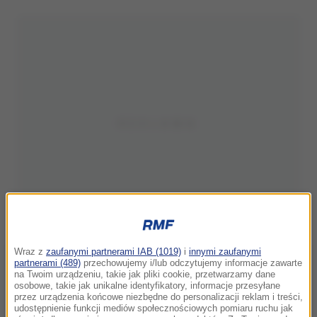
Wraz z
zaufanymi partnerami IAB (1019)
i
innymi zaufanymi
partnerami (489)
przechowujemy i/lub odczytujemy informacje zawarte
na Twoim urządzeniu, takie jak pliki cookie, przetwarzamy dane
osobowe, takie jak unikalne identyfikatory, informacje przesyłane
przez urządzenia końcowe niezbędne do personalizacji reklam i treści,
udostępnienie funkcji mediów społecznościowych pomiaru ruchu jak