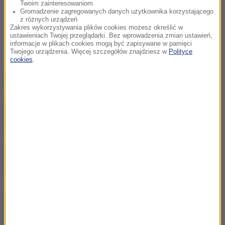
Twoim zainteresowaniom
Gromadzenie zagregowanych danych użytkownika korzystającego
z różnych urządzeń
Zakres wykorzystywania plików cookies możesz określić w
ustawieniach Twojej przeglądarki. Bez wprowadzenia zmian ustawień,
informacje w plikach cookies mogą być zapisywane w pamięci
Twojego urządzenia. Więcej szczegółów znajdziesz w
Polityce
cookies
.
NAJWAŻNIEJSZE FAKTY
Ukraina wydała zgodę na
kolejne ekshumacje i
poszukiwania polskich ofiar
„Nie jest dobrze”. Hunter
Biden o stanie zdrowotnym
ojca
Eksplozja drona w pobliżu
gazociągu w Bułgarii. Jest
stanowisko Kijowa