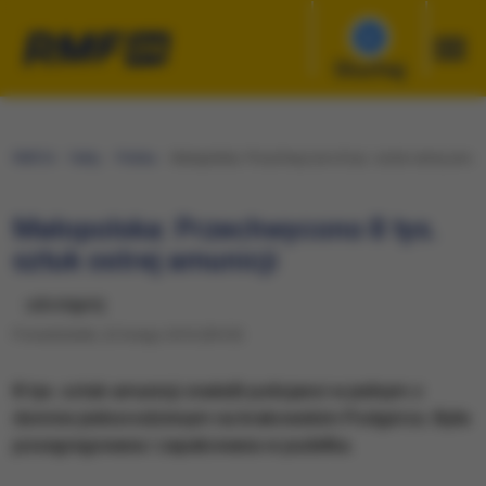
Słuchaj
RMF24
Fakty
Polska
Małopolska: Przechwycono 8 tys. sztuk ostrej amuni
Małopolska: Przechwycono 8 tys.
sztuk ostrej amunicji
udostępnij
Poniedziałek, 22 lutego 2016 (09:29)
8 tys. sztuk amunicji znaleźli policjanci w jednym z
domów jednorodzinnym na krakowskim Podgórzu. Była
posegregowana i zapakowana w pudełka.