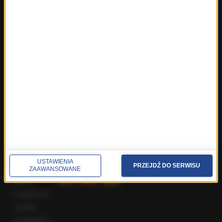
Fakty z Trójmiasta
Fakty z Warszawy
Fakty z Wrocławia
Fakty z Zakopanego
ROZMOWY W RMF FM
Najnowsze rozmowy w RMF FM
Rozmowa o 7:00 w RMF FM i Radiu RMF24
Poranna rozmowa w RMF FM
Popołudniowa rozmowa w RMF FM
Gość Krzysztofa Ziemca w RMF FM
Rozmowy w Radiu RMF24
SPOŁECZNOŚĆ
USTAWIENIA
PRZEJDŹ DO SERWISU
ZAAWANSOWANE
Facebook
Twitter
Instagram