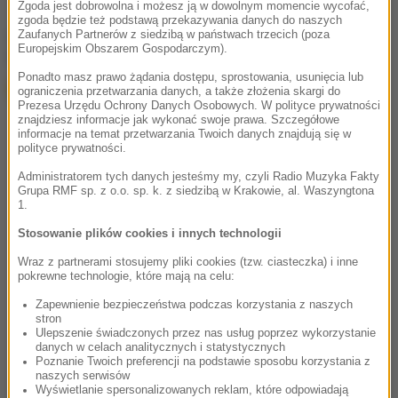
Zgoda jest dobrowolna i możesz ją w dowolnym momencie wycofać,
zgoda będzie też podstawą przekazywania danych do naszych
chcesz widzieć więcej artykułów od RMF24?
dodaj w
Zaufanych Partnerów z siedzibą w państwach trzecich (poza
Europejskim Obszarem Gospodarczym).
Google
Ponadto masz prawo żądania dostępu, sprostowania, usunięcia lub
ograniczenia przetwarzania danych, a także złożenia skargi do
Prezesa Urzędu Ochrony Danych Osobowych. W polityce prywatności
znajdziesz informacje jak wykonać swoje prawa. Szczegółowe
informacje na temat przetwarzania Twoich danych znajdują się w
polityce prywatności.
Administratorem tych danych jesteśmy my, czyli Radio Muzyka Fakty
Grupa RMF sp. z o.o. sp. k. z siedzibą w Krakowie, al. Waszyngtona
1.
Stosowanie plików cookies i innych technologii
Wraz z partnerami stosujemy pliki cookies (tzw. ciasteczka) i inne
pokrewne technologie, które mają na celu:
Zapewnienie bezpieczeństwa podczas korzystania z naszych
stron
Ulepszenie świadczonych przez nas usług poprzez wykorzystanie
danych w celach analitycznych i statystycznych
Poznanie Twoich preferencji na podstawie sposobu korzystania z
naszych serwisów
Wyświetlanie spersonalizowanych reklam, które odpowiadają