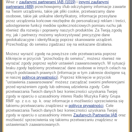
Wraz z
zaufanymi partnerami IAB (1019)
i
innymi zaufanymi
partnerami (489)
przechowujemy i/lub odczytujemy informacje zawarte
na Twoim urządzeniu, takie jak pliki cookie, przetwarzamy dane
osobowe, takie jak unikalne identyfikatory, informacje przesyłane
przez urządzenia końcowe niezbędne do personalizacji reklam i treści,
udostępnienie funkcji mediów społecznościowych pomiaru ruchu jak
również dla rozwoju i poprawny naszych produktów. Za Twoją zgodą
my, jak i partnerzy możemy wykorzystywać precyzyjne dane
geolokalizacyjne i identyfikację poprzez skanowanie urządzeń.
Przechodząc do serwisu zgadzasz się na wskazane działania.
Arsenał trafił już na komisariat. Policjanci wyjaśniają,
Możesz wyrazić zgodę na powyższe cele przetwarzania poprzez
kliknięcie w przycisk "przechodzę do serwisu", możesz również nie
skąd pochodzi amunicja, jak została nabyta i czy
wyrażać zgody poprzez wybór ustawień zaawansowanych. W sytuacji
braku zgody będziemy przetwarzać dane osobowe w innych celach na
osoby, u których ją znaleziono, mają prawo do jej
innych podstawach prawnych (informacje w tym zakresie dostępne są
w naszej
polityce prywatności
). Poprzez kliknięcie w przycisk
posiadania.
"ustawienia zaawansowane" możesz zarządzać swoimi preferencjami
przed wyrażeniem zgody lub odmową udzielenia zgody. Cele
przetwarzania Twoich danych bez konieczności uzyskania Twojej
(mal)
zgody w oparciu o uzasadniony interes Radio Muzyka Fakty Grupa
RMF sp. z o.o. sp. k. oraz informacje o możliwości sprzeciwienia się
takiemu przetwarzaniu znajdziesz w
polityce prywatności
. Cele
przetwarzania Twoich danych bez konieczności uzyskania Twojej
Źródło: Policja
zgody w oparciu o uzasadniony interes
Zaufanych Partnerów IAB
oraz
możliwość sprzeciwienia się takiemu przetwarzaniu znajdziesz w
amunicja
Tagi:
ustawieniach zaawansowanych.