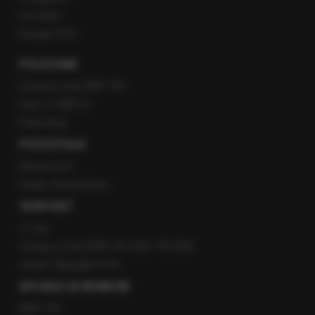
YouTube
Kanały RSS
POLECANE
Gorąca Linia RMF FM
Staż w RMF24
Patronaty
POZOSTAŁE
Newsroom
Radio internetowe
KONTAKT
O nas
Gorąca Linia RMF FM: 600 700 800
email: fakty@rmf.fm
APLIKACJE MOBILNE
RMF FM