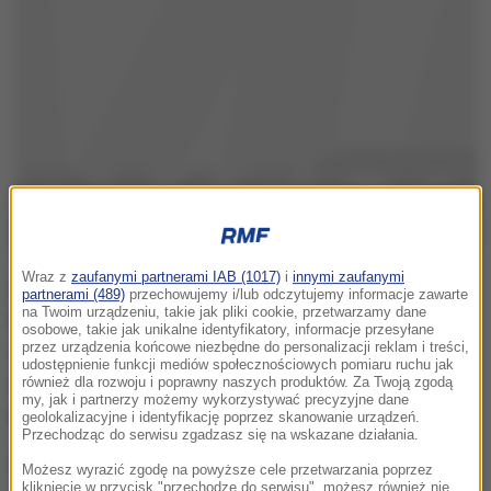
Wraz z
zaufanymi partnerami IAB (1017)
i
innymi zaufanymi
Lekarze rezydenci - czyli osoby, które po sześciu
partnerami (489)
przechowujemy i/lub odczytujemy informacje zawarte
na Twoim urządzeniu, takie jak pliki cookie, przetwarzamy dane
latach studiów i roku stażu rozpoczęły szkolenie
osobowe, takie jak unikalne identyfikatory, informacje przesyłane
przez urządzenia końcowe niezbędne do personalizacji reklam i treści,
specjalistyczne trwające około 5-6 lat - przekonują,
udostępnienie funkcji mediów społecznościowych pomiaru ruchu jak
że ich wynagrodzenia są zbyt niskie, a warunki
również dla rozwoju i poprawny naszych produktów. Za Twoją zgodą
my, jak i partnerzy możemy wykorzystywać precyzyjne dane
kształcenia dalekie od optymalnych.
geolokalizacyjne i identyfikację poprzez skanowanie urządzeń.
Przechodząc do serwisu zgadzasz się na wskazane działania.
W sobotę zebrali się przed gmachem resortu
Możesz wyrazić zgodę na powyższe cele przetwarzania poprzez
kliknięcie w przycisk "przechodzę do serwisu", możesz również nie