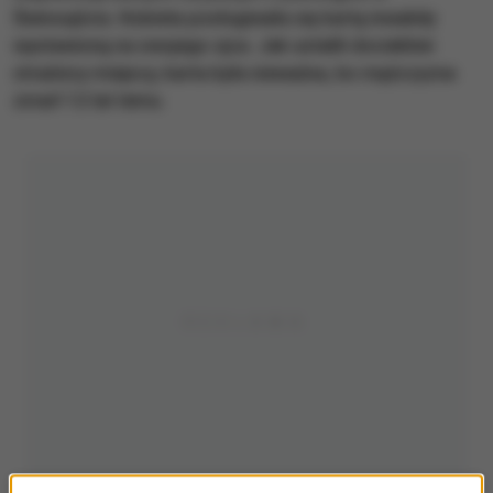
Świnoujściu. Kobieta posługiwała się kartą inwalidy
wystawioną na swojego ojca. Jak ustalili dociekliwi
strażnicy miejscy, karta była nieważna, bo mężczyzna
zmarł 12 lat temu.