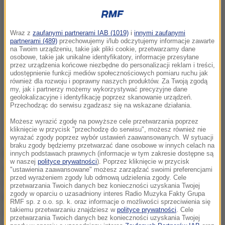
Wraz z
zaufanymi partnerami IAB (1019)
i
innymi zaufanymi
partnerami (489)
przechowujemy i/lub odczytujemy informacje zawarte
na Twoim urządzeniu, takie jak pliki cookie, przetwarzamy dane
osobowe, takie jak unikalne identyfikatory, informacje przesyłane
przez urządzenia końcowe niezbędne do personalizacji reklam i treści,
udostępnienie funkcji mediów społecznościowych pomiaru ruchu jak
również dla rozwoju i poprawny naszych produktów. Za Twoją zgodą
my, jak i partnerzy możemy wykorzystywać precyzyjne dane
geolokalizacyjne i identyfikację poprzez skanowanie urządzeń.
Przechodząc do serwisu zgadzasz się na wskazane działania.
Możesz wyrazić zgodę na powyższe cele przetwarzania poprzez
kliknięcie w przycisk "przechodzę do serwisu", możesz również nie
wyrażać zgody poprzez wybór ustawień zaawansowanych. W sytuacji
braku zgody będziemy przetwarzać dane osobowe w innych celach na
Mieszkanka Niemiec auto zaparkowała na kopercie
innych podstawach prawnych (informacje w tym zakresie dostępne są
w naszej
polityce prywatności
). Poprzez kliknięcie w przycisk
dla niepełnosprawnych przy ulicy Prusa w
"ustawienia zaawansowane" możesz zarządzać swoimi preferencjami
przed wyrażeniem zgody lub odmową udzielenia zgody. Cele
Świnoujściu. Za przednią szybą umieściła
przetwarzania Twoich danych bez konieczności uzyskania Twojej
zgody w oparciu o uzasadniony interes Radio Muzyka Fakty Grupa
legitymację inwalidy, częściowo przysłoniętą innym
RMF sp. z o.o. sp. k. oraz informacje o możliwości sprzeciwienia się
takiemu przetwarzaniu znajdziesz w
polityce prywatności
. Cele
dokumentem. Ponieważ strażnicy nie mogli odczytać
przetwarzania Twoich danych bez konieczności uzyskania Twojej