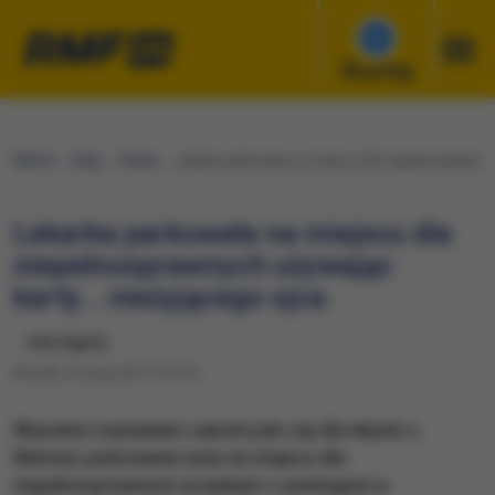
Słuchaj
RMF24
Fakty
Polska
Lekarka parkowała na miejscu dla niepełnosprawnych
Lekarka parkowała na miejscu dla
niepełnosprawnych używając
karty... nieżyjącego ojca
udostępnij
Wtorek, 30 maja 2017 (13:47)
Wysokim mandatem zakończyło się dla lekarki z
Niemiec parkowanie auta na miejscu dla
niepełnosprawnych na jednym z parkingów w