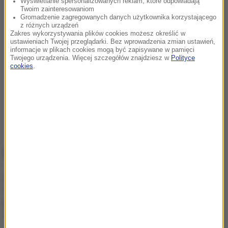
Wyświetlanie spersonalizowanych reklam, które odpowiadają
Twoim zainteresowaniom
Gromadzenie zagregowanych danych użytkownika korzystającego
z różnych urządzeń
Zakres wykorzystywania plików cookies możesz określić w
ustawieniach Twojej przeglądarki. Bez wprowadzenia zmian ustawień,
informacje w plikach cookies mogą być zapisywane w pamięci
Twojego urządzenia. Więcej szczegółów znajdziesz w
Polityce
cookies
.
NAJWAŻNIEJSZE FAKTY
Atak w Kamiennej Górze.
15-latek walczy o życie,
jeden z zatrzymanych
zwolniony