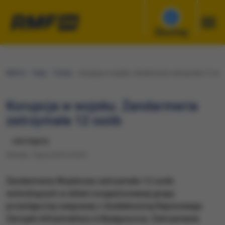
Słuchaj
RMF24
Fakty
Polska
Korupcja w wojsku. Żandarmeria zatrzymała 12 osó
Korupcja w wojsku. Żandarmeria
zatrzymała 12 osób
udostępnij
Wtorek, 7 lipca 2015 (15:01)
Żandarmeria Wojskowa zatrzymała 12 osób
wchodzących w skład zorganizowanej grupy
przestępczej związanej z działalnością Rejonowego
Zarządu Infrastruktury w Bydgoszczy. Zatrzymania