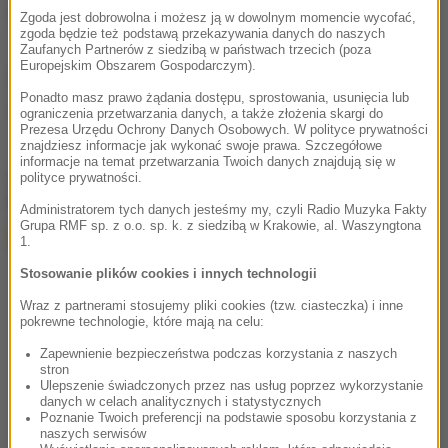
(j.)
Zgoda jest dobrowolna i możesz ją w dowolnym momencie wycofać,
zgoda będzie też podstawą przekazywania danych do naszych
Zaufanych Partnerów z siedzibą w państwach trzecich (poza
Europejskim Obszarem Gospodarczym).
Źródło: RMF FM
Ponadto masz prawo żądania dostępu, sprostowania, usunięcia lub
korupcja
Tagi:
ograniczenia przetwarzania danych, a także złożenia skargi do
Prezesa Urzędu Ochrony Danych Osobowych. W polityce prywatności
znajdziesz informacje jak wykonać swoje prawa. Szczegółowe
informacje na temat przetwarzania Twoich danych znajdują się w
chcesz widzieć więcej artykułów od RMF24?
dodaj w
polityce prywatności.
Google
Administratorem tych danych jesteśmy my, czyli Radio Muzyka Fakty
Grupa RMF sp. z o.o. sp. k. z siedzibą w Krakowie, al. Waszyngtona
1.
Stosowanie plików cookies i innych technologii
Wraz z partnerami stosujemy pliki cookies (tzw. ciasteczka) i inne
pokrewne technologie, które mają na celu:
Zapewnienie bezpieczeństwa podczas korzystania z naszych
stron
Ulepszenie świadczonych przez nas usług poprzez wykorzystanie
danych w celach analitycznych i statystycznych
Poznanie Twoich preferencji na podstawie sposobu korzystania z
naszych serwisów