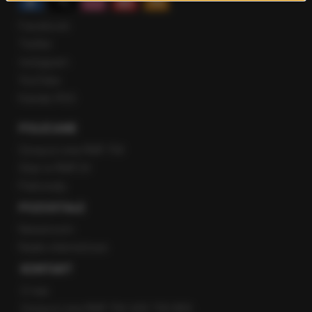
Facebook
Twitter
Instagram
YouTube
Kanały RSS
POLECANE
Gorąca Linia RMF FM
Staż w RMF24
Patronaty
POZOSTAŁE
Newsroom
Radio internetowe
KONTAKT
O nas
Gorąca Linia RMF FM: 600 700 800