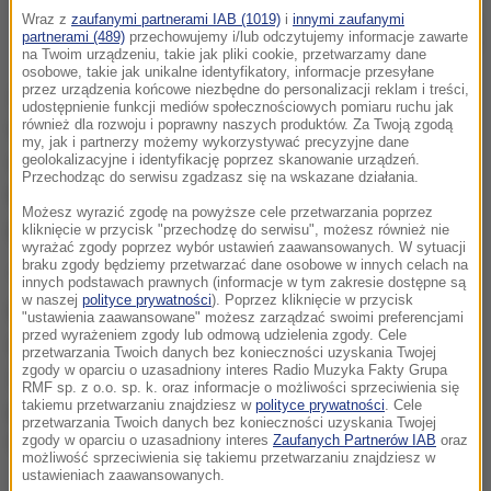
Wraz z
zaufanymi partnerami IAB (1019)
i
innymi zaufanymi
Żandarmeria Wojskowa zatrzymała 12 osób (zdj. ilustracyjne/OSŻW w
partnerami (489)
przechowujemy i/lub odczytujemy informacje zawarte
Warszawie)
na Twoim urządzeniu, takie jak pliki cookie, przetwarzamy dane
osobowe, takie jak unikalne identyfikatory, informacje przesyłane
przez urządzenia końcowe niezbędne do personalizacji reklam i treści,
Zatrzymano 12 osób. Jak informuje Żandarmeria
udostępnienie funkcji mediów społecznościowych pomiaru ruchu jak
również dla rozwoju i poprawny naszych produktów. Za Twoją zgodą
Wojskowa, zatrzymano 2 żołnierzy i 2 pracowników
my, jak i partnerzy możemy wykorzystywać precyzyjne dane
wojska z Rejonowego Zarządu Infrastruktury w
geolokalizacyjne i identyfikację poprzez skanowanie urządzeń.
Przechodząc do serwisu zgadzasz się na wskazane działania.
Bydgoszczy oraz 7 przedsiębiorców i radcę
Możesz wyrazić zgodę na powyższe cele przetwarzania poprzez
prawnego.
kliknięcie w przycisk "przechodzę do serwisu", możesz również nie
wyrażać zgody poprzez wybór ustawień zaawansowanych. W sytuacji
braku zgody będziemy przetwarzać dane osobowe w innych celach na
"W sprawie tej Wojskowa Prokuratura Okręgowa w
innych podstawach prawnych (informacje w tym zakresie dostępne są
w naszej
polityce prywatności
). Poprzez kliknięcie w przycisk
Poznaniu prowadzi śledztwo dotyczące
"ustawienia zaawansowane" możesz zarządzać swoimi preferencjami
przed wyrażeniem zgody lub odmową udzielenia zgody. Cele
nieprawidłowości w funkcjonowaniu Rejonowego
przetwarzania Twoich danych bez konieczności uzyskania Twojej
zgody w oparciu o uzasadniony interes Radio Muzyka Fakty Grupa
Zarządu Infrastruktury w Bydgoszczy i
RMF sp. z o.o. sp. k. oraz informacje o możliwości sprzeciwienia się
takiemu przetwarzaniu znajdziesz w
polityce prywatności
. Cele
przyjmowaniu korzyści majątkowych przez osoby
przetwarzania Twoich danych bez konieczności uzyskania Twojej
funkcyjne" - czytamy w komunikacie.
zgody w oparciu o uzasadniony interes
Zaufanych Partnerów IAB
oraz
możliwość sprzeciwienia się takiemu przetwarzaniu znajdziesz w
ustawieniach zaawansowanych.