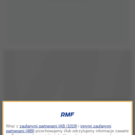
Wraz z
zaufanymi partnerami IAB (1019)
i
innymi zaufanymi
partnerami (489)
przechowujemy i/lub odczytujemy informacje zawarte