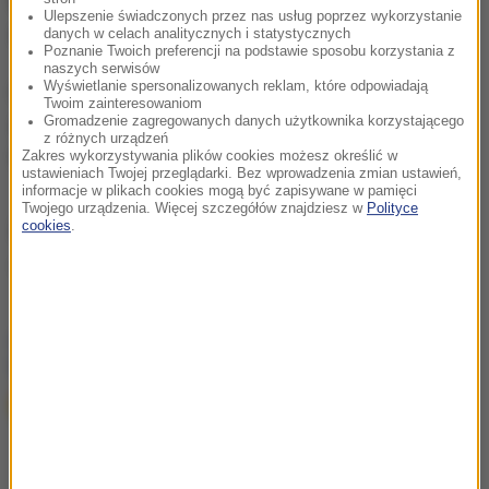
kobietę, Katarzynę P., której przedstawiono zarzut
Ulepszenie świadczonych przez nas usług poprzez wykorzystanie
znieważenia zwłok dziecka.
danych w celach analitycznych i statystycznych
Poznanie Twoich preferencji na podstawie sposobu korzystania z
naszych serwisów
Wyświetlanie spersonalizowanych reklam, które odpowiadają
Obie podejrzane przyznały się do popełnienia
Twoim zainteresowaniom
Gromadzenie zagregowanych danych użytkownika korzystającego
zarzucanych im czynów i złożyły wyjaśnienia.
z różnych urządzeń
Wobec P. śledczy zastosowali policyjny dozór.
Zakres wykorzystywania plików cookies możesz określić w
ustawieniach Twojej przeglądarki. Bez wprowadzenia zmian ustawień,
informacje w plikach cookies mogą być zapisywane w pamięci
Twojego urządzenia. Więcej szczegółów znajdziesz w
Polityce
cookies
.
Źródło: PAP
zabójstwo
sąd
Tagi:
chcesz widzieć więcej artykułów od RMF24?
dodaj w
Google