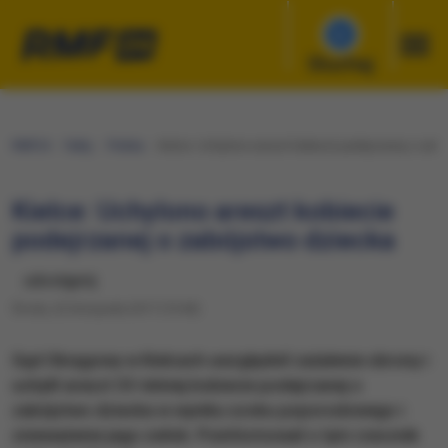
Słuchaj
RMF24
Fakty
Polska
Kielce: Uchylono areszt kobiecie podejrzanej o zab
Kielce: Uchylono areszt kobiecie
podejrzanej o zabójstwo dziecka
udostępnij
Środa, 22 listopada 2017 (19:40)
Sąd Okręgowy w Kielcach uwzględnił zażalenie obrony i
uchylił areszt 33-letniej kobiecie podejrzanej o
zabójstwo dziecka w wyniku szoku poporodowego i
znieważenie jego zwłok. Poinformował o tym rzecznik