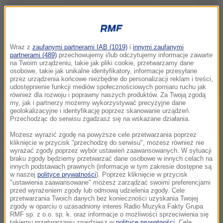
Wraz z
zaufanymi partnerami IAB (1019)
i
innymi zaufanymi
partnerami (489)
przechowujemy i/lub odczytujemy informacje zawarte
na Twoim urządzeniu, takie jak pliki cookie, przetwarzamy dane
osobowe, takie jak unikalne identyfikatory, informacje przesyłane
przez urządzenia końcowe niezbędne do personalizacji reklam i treści,
udostępnienie funkcji mediów społecznościowych pomiaru ruchu jak
również dla rozwoju i poprawny naszych produktów. Za Twoją zgodą
my, jak i partnerzy możemy wykorzystywać precyzyjne dane
geolokalizacyjne i identyfikację poprzez skanowanie urządzeń.
Sąd przychylił się do wniosku obrony uznając, że
Przechodząc do serwisu zgadzasz się na wskazane działania.
materiał dowodowy zebrany w sprawie nie potwierdza
Możesz wyrazić zgodę na powyższe cele przetwarzania poprzez
wysokiego prawdopodobieństwa popełnienia przez
kliknięcie w przycisk "przechodzę do serwisu", możesz również nie
wyrażać zgody poprzez wybór ustawień zaawansowanych. W sytuacji
podejrzaną zarzucanego jej czynu
- wyjaśnił Klocek.
braku zgody będziemy przetwarzać dane osobowe w innych celach na
innych podstawach prawnych (informacje w tym zakresie dostępne są
Dodał, że w opinii sądu rozpatrującego zażalenie, na
w naszej
polityce prywatności
). Poprzez kliknięcie w przycisk
"ustawienia zaawansowane" możesz zarządzać swoimi preferencjami
tym etapie postępowania nie ma konieczności
przed wyrażeniem zgody lub odmową udzielenia zgody. Cele
stosowania wobec podejrzanej najsurowszego
przetwarzania Twoich danych bez konieczności uzyskania Twojej
zgody w oparciu o uzasadniony interes Radio Muzyka Fakty Grupa
środka zapobiegawczego, jakim jest tymczasowy
RMF sp. z o.o. sp. k. oraz informacje o możliwości sprzeciwienia się
takiemu przetwarzaniu znajdziesz w
polityce prywatności
. Cele