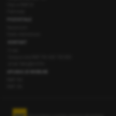
Staż w RMF24
Patronaty
POZOSTAŁE
Newsroom
Radio internetowe
KONTAKT
O nas
Gorąca Linia RMF FM: 600 700 800
email: fakty@rmf.fm
APLIKACJE MOBILNE
RMF FM
RMF ON
Korzystanie z portalu oznacza akceptację