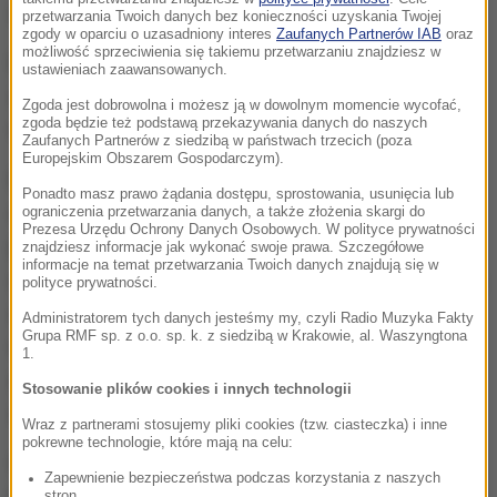
areszt.
przetwarzania Twoich danych bez konieczności uzyskania Twojej
zgody w oparciu o uzasadniony interes
Zaufanych Partnerów IAB
oraz
możliwość sprzeciwienia się takiemu przetwarzaniu znajdziesz w
Decyzję o areszcie dla kobiety, na którą zażalenie
ustawieniach zaawansowanych.
złożył jej obrońca, podjął 1 listopada Sąd Rejonowy
Zgoda jest dobrowolna i możesz ją w dowolnym momencie wycofać,
zgoda będzie też podstawą przekazywania danych do naszych
w Opatowie.
Zaufanych Partnerów z siedzibą w państwach trzecich (poza
Europejskim Obszarem Gospodarczym).
Pod koniec października w Ożarowie (pow.
Ponadto masz prawo żądania dostępu, sprostowania, usunięcia lub
opatowski) pracownicy urzędu gminy, którzy
ograniczenia przetwarzania danych, a także złożenia skargi do
Prezesa Urzędu Ochrony Danych Osobowych. W polityce prywatności
porządkowali okolice dawnego cmentarza
znajdziesz informacje jak wykonać swoje prawa. Szczegółowe
informacje na temat przetwarzania Twoich danych znajdują się w
żydowskiego, znaleźli ciało chłopca. Kilka dni później
polityce prywatności.
zatrzymano matkę dziecka, Ewę T. Jak informowała
Administratorem tych danych jesteśmy my, czyli Radio Muzyka Fakty
Grupa RMF sp. z o.o. sp. k. z siedzibą w Krakowie, al. Waszyngtona
wówczas prokuratura, kobiecie przedstawiono
1.
zarzut zabójstwa dziecka pod wpływem porodu i
Stosowanie plików cookies i innych technologii
znieważenia jego zwłok.
Wraz z partnerami stosujemy pliki cookies (tzw. ciasteczka) i inne
pokrewne technologie, które mają na celu:
W związku ze sprawą zatrzymano także drugą
Zapewnienie bezpieczeństwa podczas korzystania z naszych
stron